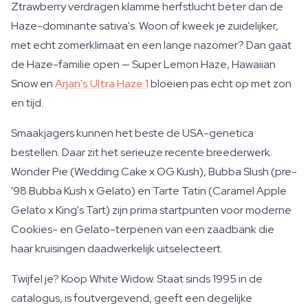
Ztrawberry verdragen klamme herfstlucht beter dan de
Haze-dominante sativa's. Woon of kweek je zuidelijker,
met echt zomerklimaat en een lange nazomer? Dan gaat
de Haze-familie open — Super Lemon Haze, Hawaiian
Snow en
Arjan's Ultra Haze 1
bloeien pas echt op met zon
en tijd.
Smaakjagers kunnen het beste de USA-genetica
bestellen. Daar zit het serieuze recente breederwerk.
Wonder Pie (Wedding Cake x OG Kush), Bubba Slush (pre-
'98 Bubba Kush x Gelato) en Tarte Tatin (Caramel Apple
Gelato x King's Tart) zijn prima startpunten voor moderne
Cookies- en Gelato-terpenen van een zaadbank die
haar kruisingen daadwerkelijk uitselecteert.
Twijfel je? Koop White Widow. Staat sinds 1995 in de
catalogus, is foutvergevend, geeft een degelijke