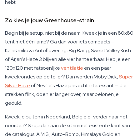
hebt.
Zo kies je jouw Greenhouse-strain
Begin bij je setup, niet bij de naam. Kweek je in een 80x80
tent met één lamp? Ga dan voor iets compacts —
Kalashnikova Autoflowering, Big Bang, Sweet Valley Kush
of Arjan's Haze 3 blijven alle vier hanteerbaar. Heb je een
120x120 met fatsoenlijke
ventilatie
en een paar
kweekrondes op de teller? Dan worden Moby Dick,
Super
Silver Haze
of Neville's Haze pas echt interessant — die
strekken flink, doen er langer over, maar belonen je
geduld.
Kweek je buiten in Nederland, België of verder naar het
noorden? Shop dan aan de schimmelresistente kant van
de catalogus: A.M.S., Auto-Bomb, Himalaya Gold en