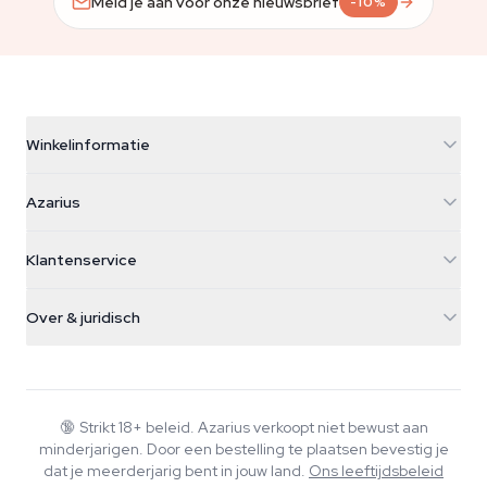
Meld je aan voor onze nieuwsbrief
-10%
Winkelinformatie
Azarius
Azarius
Galvaniweg 11
5482 TN Schijndel
Cannabiszaden
Klantenservice
Nederland
Paddo's
Verzendinfo
support@azarius.com
Smokeshop
Over & juridisch
+31(0)204897914
Retourbeleid
Smartshop
Over Azarius
Kwaliteitsgarantie
Herbshop
Wiki
Contact
Growshop
Blog
🔞
Strikt 18+ beleid. Azarius verkoopt niet bewust aan
Veelgestelde vragen
minderjarigen. Door een bestelling te plaatsen bevestig je
Muziek
Privacybeleid
dat je meerderjarig bent in jouw land.
Ons leeftijdsbeleid