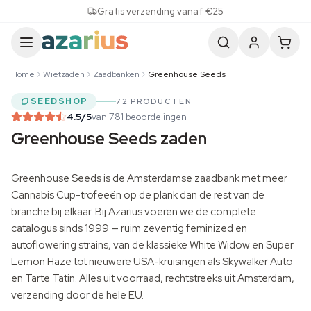
Skip to content
Gratis verzending vanaf €25
Home
Wietzaden
Zaadbanken
Greenhouse Seeds
SEEDSHOP
72 PRODUCTEN
4.5
/5
van 781 beoordelingen
Greenhouse Seeds zaden
Greenhouse Seeds is de Amsterdamse zaadbank met meer
Cannabis Cup-trofeeën op de plank dan de rest van de
branche bij elkaar. Bij Azarius voeren we de complete
catalogus sinds 1999 — ruim zeventig feminized en
autoflowering strains, van de klassieke White Widow en Super
Lemon Haze tot nieuwere USA-kruisingen als Skywalker Auto
en Tarte Tatin. Alles uit voorraad, rechtstreeks uit Amsterdam,
verzending door de hele EU.