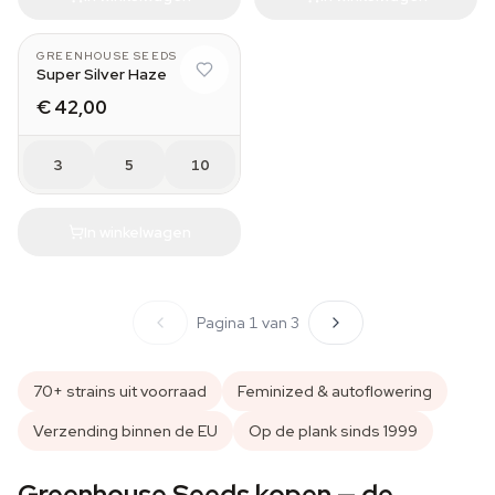
GREENHOUSE SEEDS
Super Silver Haze
€ 42,00
3
5
10
In winkelwagen
Pagina 1 van 3
70+ strains uit voorraad
Feminized & autoflowering
Verzending binnen de EU
Op de plank sinds 1999
Greenhouse Seeds kopen — de