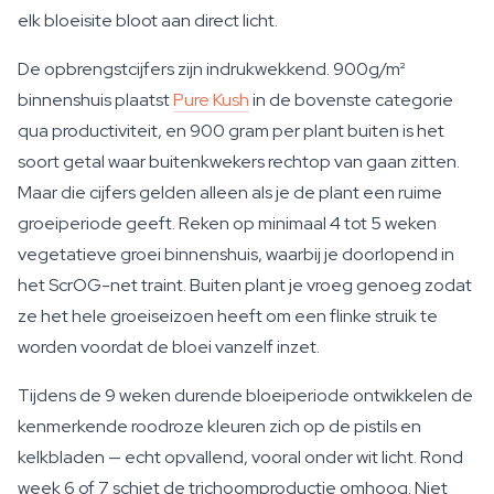
elk bloeisite bloot aan direct licht.
De opbrengstcijfers zijn indrukwekkend. 900g/m²
binnenshuis plaatst
Pure Kush
in de bovenste categorie
qua productiviteit, en 900 gram per plant buiten is het
soort getal waar buitenkwekers rechtop van gaan zitten.
Maar die cijfers gelden alleen als je de plant een ruime
groeiperiode geeft. Reken op minimaal 4 tot 5 weken
vegetatieve groei binnenshuis, waarbij je doorlopend in
het ScrOG-net traint. Buiten plant je vroeg genoeg zodat
ze het hele groeiseizoen heeft om een flinke struik te
worden voordat de bloei vanzelf inzet.
Tijdens de 9 weken durende bloeiperiode ontwikkelen de
kenmerkende roodroze kleuren zich op de pistils en
kelkbladen — echt opvallend, vooral onder wit licht. Rond
week 6 of 7 schiet de trichoomproductie omhoog. Niet