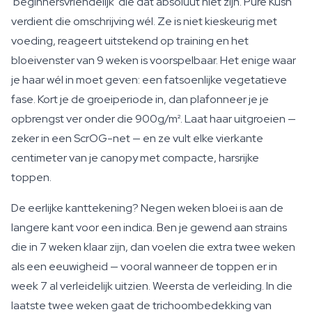
'beginnersvriendelijk' die dat absoluut niet zijn. Pure Kush
verdient die omschrijving wél. Ze is niet kieskeurig met
voeding, reageert uitstekend op training en het
bloeivenster van 9 weken is voorspelbaar. Het enige waar
je haar wél in moet geven: een fatsoenlijke vegetatieve
fase. Kort je de groeiperiode in, dan plafonneer je je
opbrengst ver onder die 900g/m². Laat haar uitgroeien —
zeker in een ScrOG-net — en ze vult elke vierkante
centimeter van je canopy met compacte, harsrijke
toppen.
De eerlijke kanttekening? Negen weken bloei is aan de
langere kant voor een indica. Ben je gewend aan strains
die in 7 weken klaar zijn, dan voelen die extra twee weken
als een eeuwigheid — vooral wanneer de toppen er in
week 7 al verleidelijk uitzien. Weersta de verleiding. In die
laatste twee weken gaat de trichoombedekking van