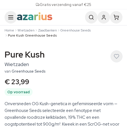
Skip to content
Gratis verzending vanaf €25
Home
Wietzaden
Zaadbanken
Greenhouse Seeds
Pure Kush Greenhouse Seeds
Pure Kush
Wietzaden
van
Greenhouse Seeds
€ 23,99
Op voorraad
Onversneden OG Kush-genetica in gefeminiseerde vorm —
Greenhouse Seeds selecteerde een fenotype met
opvallende roodroze kelkbladen, 19% THC en een
oogstpotentieel tot 900g/m². Kweek in een ScrOG-net voor