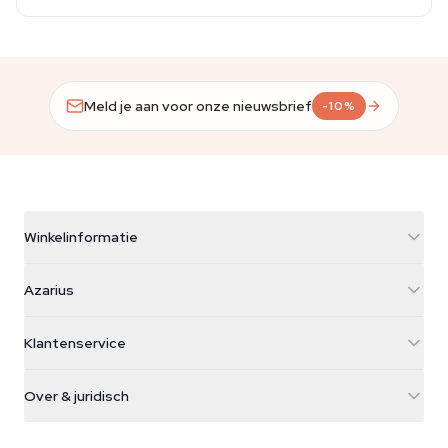
Meld je aan voor onze nieuwsbrief
-10%
Winkelinformatie
Azarius
Azarius
Galvaniweg 11
5482 TN Schijndel
Cannabiszaden
Klantenservice
Nederland
Paddo's
Verzendinfo
support@azarius.com
Smokeshop
Over & juridisch
+31(0)204897914
Retourbeleid
Smartshop
Over Azarius
Kwaliteitsgarantie