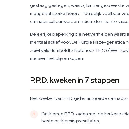
gestaag gestegen, waarbij binnengekweekte var
matige tot sterke bereik — duidelijk voelbaar vo
cannabiscultuur worden indica-dominante rasse
De eerlijke beperking die het vermelden waard is:
mentaal actief voor. De Purple Haze-genetica ho
zoiets als Humboldt's Notorious THC of een zuive
mensen het blijven kopen.
P.P.D. kweken in 7 stappen
Het kweken van P.P.D. gefeminiseerde cannabisz
Ontkiem je P.P.D. zaden met de keukenpapie
beste ontkiemingsresultaten.