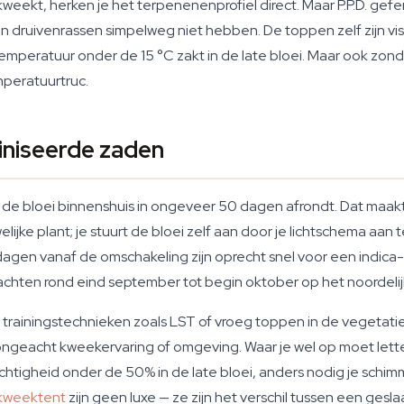
weekt, herken je het terpenenenprofiel direct. Maar P.P.D. g
n druivenrassen simpelweg niet hebben. De toppen zelf zijn vi
mperatuur onder de 15 °C zakt in de late bloei. Maar ook zond
emperatuurtruc.
iniseerde zaden
t de bloei binnenshuis in ongeveer 50 dagen afrondt. Dat maakt
lijke plant; je stuurt de bloei zelf aan door je lichtschema aan 
dagen vanaf de omschakeling zijn oprecht snel voor een indica
achten rond eind september tot begin oktober op het noordelij
 trainingstechnieken zoals LST of vroeg toppen in de vegetat
h, ongeacht kweekervaring of omgeving. Waar je wel op moet le
vochtigheid onder de 50% in de late bloei, anders nodig je schimm
kweektent
zijn geen luxe — ze zijn het verschil tussen een ges