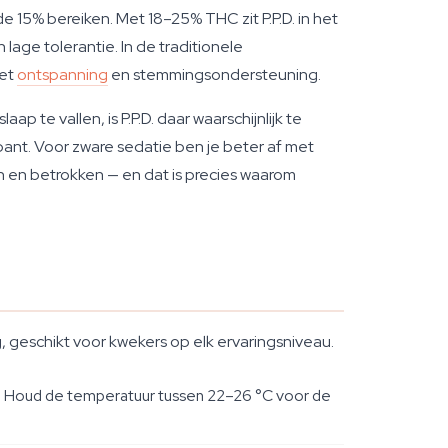
15% bereiken. Met 18–25% THC zit P.P.D. in het
lage tolerantie. In de traditionele
met
ontspanning
en stemmingsondersteuning.
 te vallen, is P.P.D. daar waarschijnlijk te
pant. Voor zware sedatie ben je beter af met
en en betrokken — en dat is precies waarom
 geschikt voor kwekers op elk ervaringsniveau.
de. Houd de temperatuur tussen 22–26 °C voor de