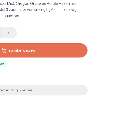
a Mist, Oregon Grape en Purple Haze in een
stel 3 zaden per verpakking bij Azarius en oogst
er paars ras.
In winkelwagen
pen
Verzending & retour