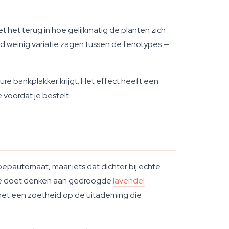
t het terug in hoe gelijkmatig de planten zich
d weinig variatie zagen tussen de fenotypes —
ure bankplakker krijgt. Het effect heeft een
 voordat je bestelt.
oepautomaat, maar iets dat dichter bij echte
die doet denken aan gedroogde
lavendel
met een zoetheid op de uitademing die