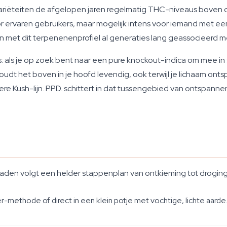
iëteiten de afgelopen jaren regelmatig THC-niveaus boven de 
or ervaren gebruikers, maar mogelijk intens voor iemand met een 
n met dit terpenenenprofiel al generaties lang geassocieerd 
 als je op zoek bent naar een pure knockout-indica om mee in slaap
udt het boven in je hoofd levendig, ook terwijl je lichaam onts
re Kush-lijn. P.P.D. schittert in dat tussengebied van ontspann
aden volgt een helder stappenplan van ontkieming tot droging,
r-methode of direct in een klein potje met vochtige, lichte aar