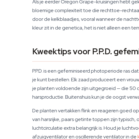
Als je eerder Oregon Grape-kruisingen hebt gek
bloemige complexiteit toe die rechttoe-rechtaa
door de kelkblaadjes, vooral wanneer de nachtte
kleur zit in de genetica, het is niet alleen een t
Kweektips voor P.P.D. gefem
P.P.D. is een gefeminiseerd photoperiode ras da
je kunt bestellen. Elk zaad produceert een vrouwe
je planten voldoende zijn uitgegroeid — die 50 
harsproductie. Buitenshuis kun je de oogst verw
De planten vertakken flink en reageren goed op
van harsrijke, paars getinte toppen zijn typisc
luchtcirculatie extra belangrijk is. Houd je lucht
afzuigventilator en oscillerende ventilator in de