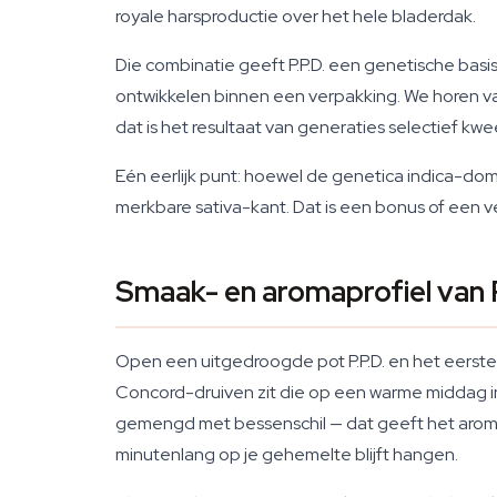
royale harsproductie over het hele bladerdak.
Die combinatie geeft P.P.D. een genetische basis
ontwikkelen binnen een verpakking. We horen va
dat is het resultaat van generaties selectief k
Eén eerlijk punt: hoewel de genetica indica-dom
merkbare sativa-kant. Dat is een bonus of een ve
Smaak- en aromaprofiel van P
Open een uitgedroogde pot P.P.D. en het eerste 
Concord-druiven zit die op een warme middag 
gemengd met bessenschil — dat geeft het aroma
minutenlang op je gehemelte blijft hangen.