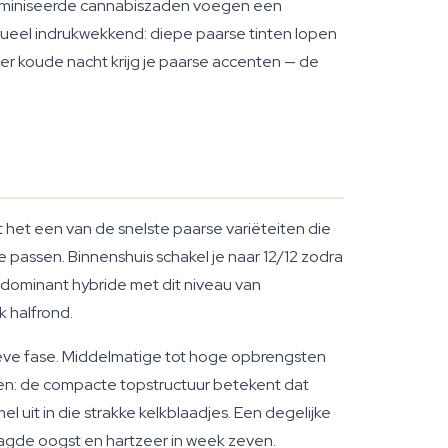
efeminiseerde cannabiszaden voegen een
sueel indrukwekkend: diepe paarse tinten lopen
er koude nacht krijg je paarse accenten — de
 het een van de snelste paarse variëteiten die
te passen. Binnenshuis schakel je naar 12/12 zodra
-dominant hybride met dit niveau van
k halfrond.
ieve fase. Middelmatige tot hoge opbrengsten
tten: de compacte topstructuur betekent dat
el uit in die strakke kelkblaadjes. Een degelijke
laagde oogst en hartzeer in week zeven.