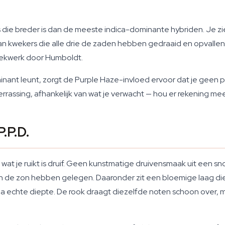
 die breder is dan de meeste indica-dominante hybriden. Je zie
n kwekers die alle drie de zaden hebben gedraaid en opvallen
weekwerk door Humboldt.
inant leunt, zorgt de Purple Haze-invloed ervoor dat je geen p
rrassing, afhankelijk van wat je verwacht — hou er rekening mee
.P.D.
wat je ruikt is druif. Geen kunstmatige druivensmaak uit een sn
in de zon hebben gelegen. Daaronder zit een bloemige laag 
 echte diepte. De rook draagt diezelfde noten schoon over, 