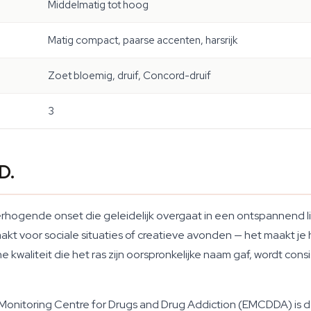
Middelmatig tot hoog
Matig compact, paarse accenten, harsrijk
Zoet bloemig, druif, Concord-druif
3
D.
hogende onset die geleidelijk overgaat in een ontspannend li
aakt voor sociale situaties of creatieve avonden — het maakt je
 kwaliteit die het ras zijn oorspronkelijke naam gaf, wordt co
 Monitoring Centre for Drugs and Drug Addiction (EMCDDA) is 