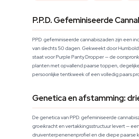
P.P.D. Gefeminiseerde Can
P.P.D. gefeminiseerde cannabiszaden zijn een i
van slechts 50 dagen. Gekweekt door Humboldt 
staat voor Purple Panty Dropper — de oorspronke
planten met opvallend paarse toppen, degelijke p
persoonlijke tentkweek of een volledig paars proje
Genetica en afstamming: dri
De genetica van P.P.D. gefeminiseerde cannabisz
groeikracht en vertakkingsstructuur levert — 
druiventerpenenenprofiel en die diepe paarse k