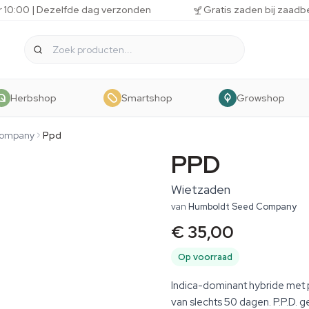
r 10:00 | Dezelfde dag verzonden
Gratis zaden bij zaadb
Herbshop
Smartshop
Growshop
Company
Ppd
PPD
Wietzaden
van
Humboldt Seed Company
€ 35,00
Op voorraad
Indica-dominant hybride met 
van slechts 50 dagen. P.P.D.