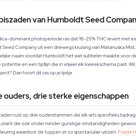
nabiszaden van Humboldt Seed Compa
ndica-dominant photoperiode ras dat 18–25% THC levert met ee
Seed Company uit een driewegs kruising van Matanuska Mist,
lijke naam voordat Humboldt het wat subtieler maakte voor de v
otentie en een tijdlijn die in vrijwel elk kweekschema past. Wi
ct? Dan hoort dit ras op je lijstje.
e ouders, drie sterke eigenschappen
aden rust op drie ouderstammen die elk iets specifieks bijdrag
een plant die ook onder minder gunstige omstandigheden gewoo
leuring waardoor de toppen er zo spectaculair uitzien.
Purple 