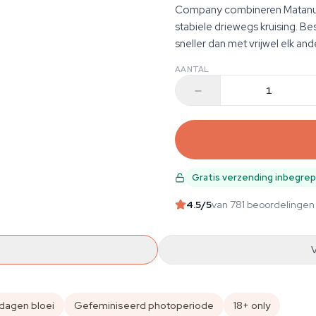
Company combineren Matanusk
stabiele driewegs kruising. Be
sneller dan met vrijwel elk and
AANTAL
Gratis verzending inbegre
4.5
/5
van 781 beoordelingen
dagen bloei
Gefeminiseerd photoperiode
18+ only