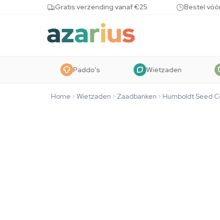
Skip to content
Gratis verzending vanaf €25
Bestel vóó
Paddo's
Wietzaden
Home
Wietzaden
Zaadbanken
Humboldt Seed 