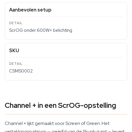
Aanbevolen setup
ScrOG onder 600W+ belichting
SKU
CSMS0002
Channel + in een ScrOG-opstelling
Channel + lijkt gemaakt voor Screen of Green. Het
vertakkingspatroon — geërfd van de Skunk-kant — levert