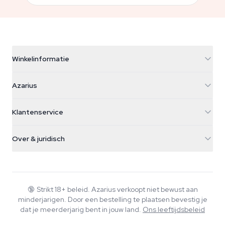
Winkelinformatie
Azarius
Azarius
Galvaniweg 11
5482 TN Schijndel
Cannabiszaden
Klantenservice
Nederland
Paddo's
Verzendinfo
support@azarius.com
Smokeshop
Over & juridisch
+31(0)204897914
Retourbeleid
Smartshop
Over Azarius
Kwaliteitsgarantie
Herbshop
Wiki
Contact
Growshop
Blog
🔞
Strikt 18+ beleid. Azarius verkoopt niet bewust aan
Veelgestelde vragen
minderjarigen. Door een bestelling te plaatsen bevestig je
Muziek
Privacybeleid
dat je meerderjarig bent in jouw land.
Ons leeftijdsbeleid
Schrijvers