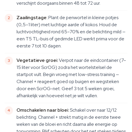
verschijnt doorgaans binnen 48 tot 72 uur.
Zaailingstage:
Plant de penwortel in kleine potjes
(0,5–1 liter) met luchtige aarde of kokos. Houd de
luchtvochtigheid rond 65–70% en de belichting mild —
een T5 TL-buis of gedimde LED werkt prima voor de
eerste 7 tot 10 dagen.
Vegetatieve groei:
Verpot naar de eindcontainer (7–
15 liter voor ScrOG) zodra het wortelstelsel de
startpot vult. Begin vroeg met low-stress training —
Channel + reageert goed op buigen en wegsteken
door een ScrOG-net. Geef 3 tot 5 weken groei,
afhankelijk van hoeveel net je wilt vullen.
Omschakelen naar bloei:
Schakel over naar 12/12
belichting. Channel + strekt matig in de eerste twee
weken van de bloei en richt daarna alle energie op
topvorming. Blijf scheuten door het net steken tijdens