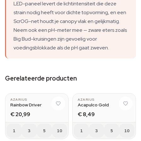
LED-paneel levert de lichtintensiteit die deze
strain nodig heeft voor dichte topvorming, en een
ScrOG-net houdt je canopy vlak en gelijkmatig.
Neem ook een pH-meter mee — zware eters zoals
Big Bud-kruisingen zijn gevoelig voor
voedingsblokkade als de pH gaat zweven.
Gerelateerde producten
AZARIUS
AZARIUS
Rainbow Driver
Acapulco Gold
€ 20,99
€ 8,49
1
3
5
10
1
3
5
10