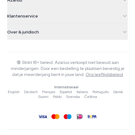
Azarius
Galvaniweg 11
5482 TN Schijndel
Cannabiszaden
Klantenservice
Nederland
Paddo's
Verzendinfo
support@azarius.com
Smokeshop
Over & juridisch
+31(0)204897914
Retourbeleid
Smartshop
Over Azarius
Kwaliteitsgarantie
Herbshop
Wiki
Contact
Growshop
Blog
🔞
Strikt 18+ beleid. Azarius verkoopt niet bewust aan
Veelgestelde vragen
minderjarigen. Door een bestelling te plaatsen bevestig je
Muziek
Privacybeleid
dat je meerderjarig bent in jouw land.
Ons leeftijdsbeleid
Schrijvers
Internationaal
Redactionele normen
English
·
Deutsch
·
Français
·
Español
·
Italiano
·
Português
·
Dansk
·
Suomi
·
Polski
·
Svenska
·
Čeština
Tools & Calculators
Acties
Sitemap