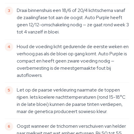
Draai binnenshuis een 18/6 of 20/4 lichtschema vanaf
de zaailingfase tot aan de oogst. Auto Purple heeft
geen 12/12-omschakeling nodig — ze gaat rond week 3
tot 4 vanzelf in bloei.
Houd de voeding licht gedurende de eerste weken en
verhoog pas als de bloei op gang komt. Auto Purple is
compact en heeft geen zware voeding nodig —
overbemesting is de meestgemaakte fout bij
autoflowers.
Let op de paarse verkleuring naarmate de toppen
rijpen. Iets koelere nachttemperaturen (rond 15-18°C
in de late bloei) kunnen de paarse tinten verdiepen,
maar de genetica produceert sowieso kleur.
Oogst wanneer de trichomen verschuiven van helder
naar melkwit met wat amber ertussen. Bij 50 tot 55