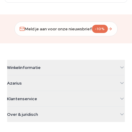
Meld je aan voor onze nieuwsbrief
-10%
Winkelinformatie
Azarius
Azarius
Galvaniweg 11
5482 TN Schijndel
Cannabiszaden
Klantenservice
Nederland
Paddo's
Verzendinfo
support@azarius.com
Smokeshop
Over & juridisch
+31(0)204897914
Retourbeleid
Smartshop
Over Azarius
Kwaliteitsgarantie
Herbshop