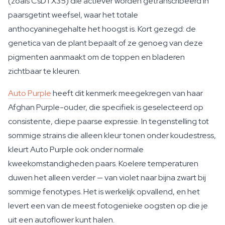
(zoals CsDTX35) die actiever worden getranscribeerd in
paarsgetint weefsel, waar het totale
anthocyaninegehalte het hoogst is. Kort gezegd: de
genetica van de plant bepaalt of ze genoeg van deze
pigmenten aanmaakt om de toppen en bladeren
zichtbaar te kleuren.
Auto Purple
heeft dit kenmerk meegekregen van haar
Afghan Purple-ouder, die specifiek is geselecteerd op
consistente, diepe paarse expressie. In tegenstelling tot
sommige strains die alleen kleur tonen onder koudestress,
kleurt Auto Purple ook onder normale
kweekomstandigheden paars. Koelere temperaturen
duwen het alleen verder — van violet naar bijna zwart bij
sommige fenotypes. Het is werkelijk opvallend, en het
levert een van de meest fotogenieke oogsten op die je
uit een autoflower kunt halen.