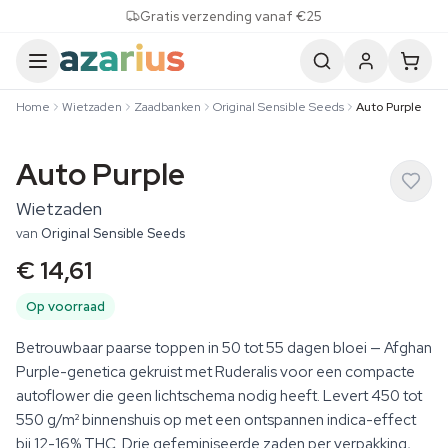
Skip to content
Gratis verzending vanaf €25
Home
Wietzaden
Zaadbanken
Original Sensible Seeds
Auto Purple
Auto Purple
Wietzaden
van
Original Sensible Seeds
€ 14,61
Op voorraad
Betrouwbaar paarse toppen in 50 tot 55 dagen bloei — Afghan
Purple-genetica gekruist met Ruderalis voor een compacte
autoflower die geen lichtschema nodig heeft. Levert 450 tot
550 g/m² binnenshuis op met een ontspannen indica-effect
bij 12-16% THC. Drie gefeminiseerde zaden per verpakking,