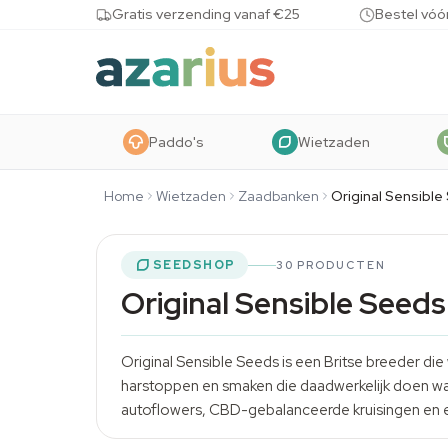
Skip to content
Gratis verzending vanaf €25
Bestel vóó
Paddo's
Wietzaden
Home
Wietzaden
Zaadbanken
Original Sensibl
SEEDSHOP
30 PRODUCTEN
Original Sensible Seed
Original Sensible Seeds is een Britse breeder di
harstoppen en smaken die daadwerkelijk doen wat 
autoflowers, CBD-gebalanceerde kruisingen en 