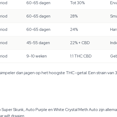
riod
60-65 dagen
Tot 30%
Erv
riod
60-65 dagen
28%
Sma
riod
60-65 dagen
24%
Har
riod
45-55 dagen
22% + CBD
Ind
riod
9-10 weken
1:1 THC:CBD
Geb
 simpeler dan jagen op het hoogste THC-getal. Een strain van 30
Super Skunk, Auto Purple en White Crystal Meth Auto zijn allemaal 
 wilt draaien.