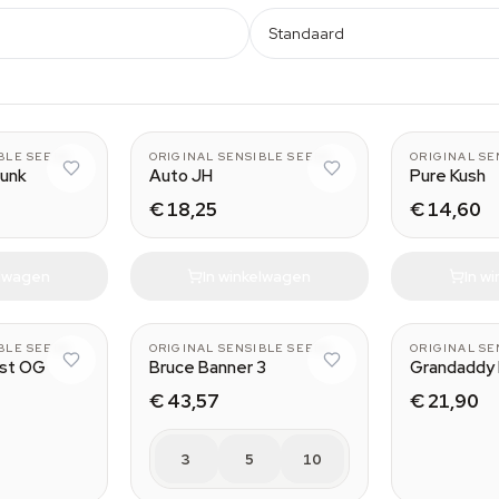
Standaard
BLE SEEDS
ORIGINAL SENSIBLE SEEDS
ORIGINAL SE
kunk
Auto JH
Pure Kush
€ 18,25
€ 14,60
elwagen
In winkelwagen
In w
BLE SEEDS
ORIGINAL SENSIBLE SEEDS
ORIGINAL SE
ost OG
Bruce Banner 3
Grandaddy 
€ 43,57
€ 21,90
3
5
10