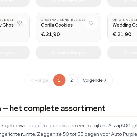
BLE SEEDS
ORIGINAL SENSIBLE SEEDS
ORIGINAL SE
ry Ghost OG
Gorilla Cookies
Wedding C
€ 21,90
€ 21,90
elwagen
In winkelwagen
In w
Vorige
1
2
Volgende
n — het complete assortiment
ers gebouwd: degelijke genetica en eerlijke cijfers. Als zij 800 g
ingerichte ruimte. Zeggen ze 50 tot 55 dagen voor Auto Purple, 