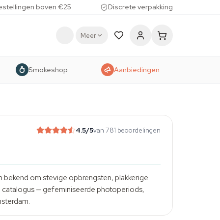
estellingen boven €25
Discrete verpakking
Meer
Smokeshop
Aanbiedingen
4.5
/5
van 781 beoordelingen
taan bekend om stevige opbrengsten, plakkerige
hun catalogus — gefeminiseerde photoperiods,
msterdam.