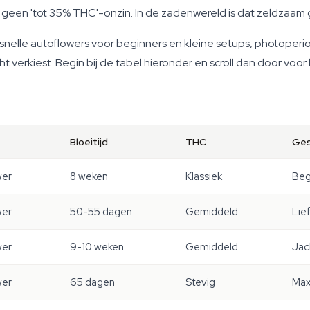
en, geen 'tot 35% THC'-onzin. In de zadenwereld is dat zeldza
: snelle autoflowers voor beginners en kleine setups, photope
ht verkiest. Begin bij de tabel hieronder en scroll dan door voo
Bloeitijd
THC
Ges
wer
8 weken
Klassiek
Beg
wer
50-55 dagen
Gemiddeld
Lie
wer
9-10 weken
Gemiddeld
Jac
wer
65 dagen
Stevig
Max