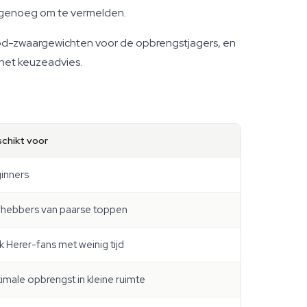
am genoeg om te vermelden.
riod-zwaargewichten voor de opbrengstjagers, en
r het keuzeadvies.
chikt voor
inners
fhebbers van paarse toppen
k Herer-fans met weinig tijd
imale opbrengst in kleine ruimte