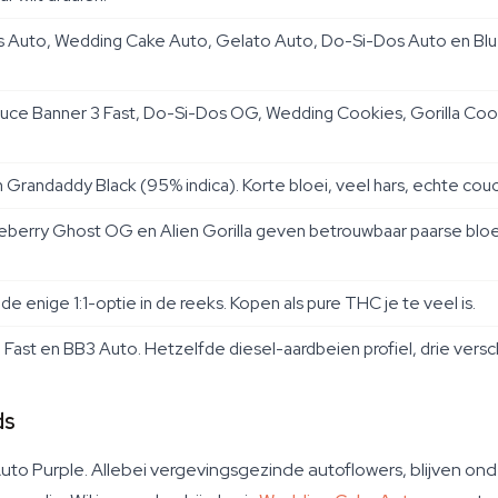
s Auto, Wedding Cake Auto, Gelato Auto, Do-Si-Dos Auto en Bl
uce Banner 3 Fast, Do-Si-Dos OG, Wedding Cookies, Gorilla Cookie
 Grandaddy Black (95% indica). Korte bloei, veel hars, echte cou
ueberry Ghost OG en Alien Gorilla geven betrouwbaar paarse blo
e enige 1:1-optie in de reeks. Kopen als pure THC je te veel is.
ast en BB3 Auto. Hetzelfde diesel-aardbeien profiel, drie versch
ds
to Purple. Allebei vergevingsgezinde autoflowers, blijven onde