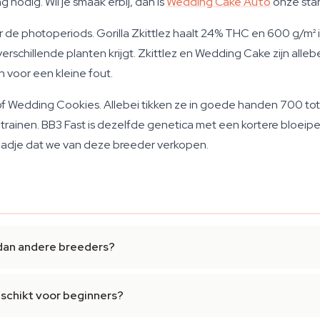
 nodig. Wil je smaak erbij, dan is
Wedding Cake Auto
onze sta
 de photoperiods. Gorilla Zkittlez haalt 24% THC en 600 g/m² i
schillende planten krijgt. Zkittlez en Wedding Cake zijn alleb
 voor een kleine fout.
f Wedding Cookies. Allebei tikken ze in goede handen 700 tot 
nen. BB3 Fast is dezelfde genetica met een kortere bloeiperiode
aadje dat we van deze breeder verkopen.
 dan andere breeders?
eschikt voor beginners?