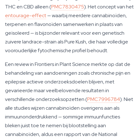
THC en CBD alleen (
PMC7830475
). Het concept van het
entourage-effect
— waarbij meerdere cannabinoïden,
terpenen en flavonoïden samenwerken in plaats van
geïsoleerd — is bijzonder relevant voor een genetisch
zuivere landrace-strain als Pure Kush, die haar volledige
voorouderlijke fytochemische profiel behoudt.
Een review in Frontiers in Plant Science merkte op dat de
behandeling van aandoeningen zoals chronische pijn en
epilepsie actieve onderzoeksdoelen blijven, met
gevarieerde maar veelbelovende resultaten in
verschillende onderzoeksopzetten (
PMC7996784
). Niet
alle studies wijzen cannabinoïden overigens aan als
immuunonderdrukkend — sommige immuunfuncties
bleken juist toe te nemen bij blootstelling aan
cannabinoïden, aldus een rapport van de National