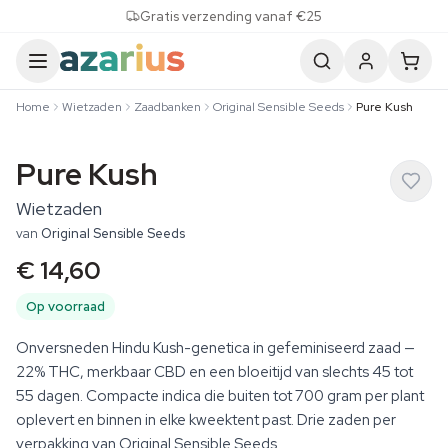
Skip to content
Gratis verzending vanaf €25
Home
Wietzaden
Zaadbanken
Original Sensible Seeds
Pure Kush
Pure Kush
Wietzaden
van
Original Sensible Seeds
€ 14,60
Op voorraad
Onversneden Hindu Kush-genetica in gefeminiseerd zaad —
22% THC, merkbaar CBD en een bloeitijd van slechts 45 tot
55 dagen. Compacte indica die buiten tot 700 gram per plant
oplevert en binnen in elke kweektent past. Drie zaden per
verpakking van Original Sensible Seeds.