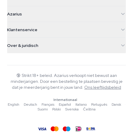
Azarius
Azarius
Galvaniweg 11
5482 TN Schijndel
Cannabiszaden
Klantenservice
Nederland
Paddo's
Verzendinfo
support@azarius.com
Smokeshop
Over & juridisch
+31(0)204897914
Retourbeleid
Smartshop
Over Azarius
Kwaliteitsgarantie
Herbshop
Wiki
Contact
Growshop
Blog
🔞
Strikt 18+ beleid. Azarius verkoopt niet bewust aan
Veelgestelde vragen
minderjarigen. Door een bestelling te plaatsen bevestig je
Schrijvers
Privacybeleid
dat je meerderjarig bent in jouw land.
Ons leeftijdsbeleid
Redactionele normen
Internationaal
Tools & Calculators
English
·
Deutsch
·
Français
·
Español
·
Italiano
·
Português
·
Dansk
·
Suomi
·
Polski
·
Svenska
·
Čeština
Acties
Sitemap