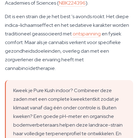
Academies of Sciences (
NBK224396
).
Dit is een strain die je het best 's avonds rookt. Het diepe
indica-lichaamseffect en het sedatieve karakter worden
traditioneel geassocieerd met
ontspanning
en fysiek
comfort. Maar als je cannabis verkent voor specifieke
gezondheidsdoeleinden, overleg dan met een
zorgverlener die ervaring heeft met
cannabinoïdetherapie.
Kweek je Pure Kush indoor? Combineer deze
zaden met een complete kweektentkit zodat je
klimaat vanaf dag één onder controle is. Buiten
kweken? Een goede pH-meter en organische
bodemverbeteraars helpen deze landrace-strain
haar volledige terpenenprofiel te ontwikkelen. En