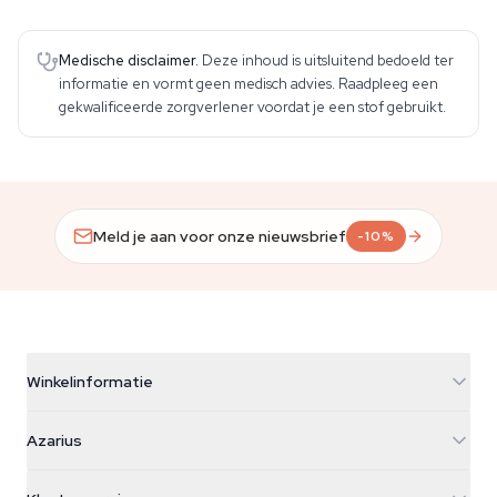
Medische disclaimer.
Deze inhoud is uitsluitend bedoeld ter
informatie en vormt geen medisch advies. Raadpleeg een
gekwalificeerde zorgverlener voordat je een stof gebruikt.
Meld je aan voor onze nieuwsbrief
-10%
Winkelinformatie
Azarius
Azarius
Galvaniweg 11
5482 TN Schijndel
Cannabiszaden