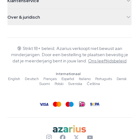
Klantenservice
Nederland
Paddo's
Verzendinfo
support@azarius.com
Smokeshop
Over & juridisch
+31(0)204897914
Retourbeleid
Smartshop
Over Azarius
Kwaliteitsgarantie
Herbshop
Wiki
Contact
Growshop
Blog
🔞
Strikt 18+ beleid. Azarius verkoopt niet bewust aan
Veelgestelde vragen
minderjarigen. Door een bestelling te plaatsen bevestig je
Muziek
Privacybeleid
dat je meerderjarig bent in jouw land.
Ons leeftijdsbeleid
Schrijvers
Internationaal
Redactionele normen
English
·
Deutsch
·
Français
·
Español
·
Italiano
·
Português
·
Dansk
·
Suomi
·
Polski
·
Svenska
·
Čeština
Tools & Calculators
Acties
Sitemap