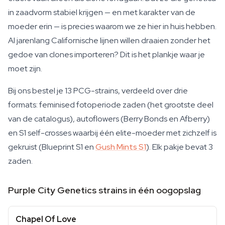
in zaadvorm stabiel krijgen — en met karakter van de
moeder erin — is precies waarom we ze hier in huis hebben.
Al jarenlang Californische lijnen willen draaien zonder het
gedoe van clones importeren? Dit is het plankje waar je
moet zijn.
Bij ons bestel je 13 PCG-strains, verdeeld over drie
formats: feminised fotoperiode zaden (het grootste deel
van de catalogus), autoflowers (Berry Bonds en Afberry)
en S1 self-crosses waarbij één elite-moeder met zichzelf is
gekruist (Blueprint S1 en
Gush Mints S1
). Elk pakje bevat 3
zaden.
Purple City Genetics strains in één oogopslag
Chapel Of Love