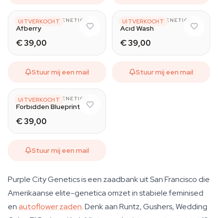
PURPLE CITY GENETICS
PURPLE CITY GENETICS
UITVERKOCHT
UITVERKOCHT
Afberry
Acid Wash
€ 39,00
€ 39,00
Stuur mij een mail
Stuur mij een mail
PURPLE CITY GENETICS
UITVERKOCHT
Forbidden Blueprint
€ 39,00
Stuur mij een mail
Purple City Genetics is een zaadbank uit San Francisco die
Amerikaanse elite-genetica omzet in stabiele feminised
en
autoflower zaden
. Denk aan Runtz, Gushers, Wedding