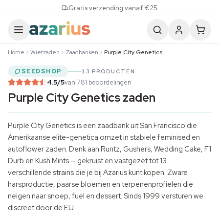
Skip to content
Gratis verzending vanaf €25
Home
Wietzaden
Zaadbanken
Purple City Genetics
SEEDSHOP
13 PRODUCTEN
4.5
/5
van 781 beoordelingen
Purple City Genetics zaden
Purple City Genetics is een zaadbank uit San Francisco die
Amerikaanse elite-genetica omzet in stabiele feminised en
autoflower zaden
. Denk aan Runtz, Gushers, Wedding Cake, F1
Durb en Kush Mints — gekruist en vastgezet tot 13
verschillende strains die je bij Azarius kunt kopen. Zware
harsproductie, paarse bloemen en terpenenprofielen die
neigen naar snoep, fuel en dessert. Sinds 1999 versturen we
discreet door de EU.