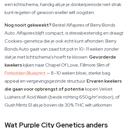
een lichtschema, handig als je je donkerperiode niet strak
kunt regelen of gewoon sneller wilt oogsten.
Nog nooit gekweekt?
Bestel Alfajores of Berry Bonds
Auto. Alfajores blijft compact, is stressbestendig en draagt
Cookies-genetica die je ook echt kunt afronden. Berry
Bonds Auto gaat van zaad tot pot in 10–11 weken zonder
dat je met lichtschema's hoeft te klooien.
Gevorderde
kwekers
kijken naar Chapel Of Love, Fillmore Slim of
Forbidden Blueprint
— 8–10 weken bloei, sterke bag
appeal en vergevingsgezinde structuur.
Ervaren kwekers
die gaan voor opbrengst of potentie
kopen Velvet
Lushers of Acid Wash (beide richting 650g/m² indoor), of
Gush Mints S1 als je boven de 30% THC wilt uitkomen.
Wat Purple City Genetics anders