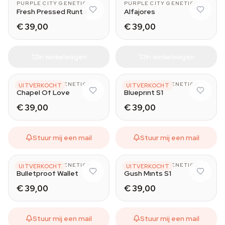
PURPLE CITY GENETICS
PURPLE CITY GENETICS
Fresh Pressed Runtz
Alfajores
€ 39,00
€ 39,00
In winkelwagen
In winkelwagen
PURPLE CITY GENETICS
PURPLE CITY GENETICS
UITVERKOCHT
UITVERKOCHT
Chapel Of Love
Blueprint S1
€ 39,00
€ 39,00
Stuur mij een mail
Stuur mij een mail
PURPLE CITY GENETICS
PURPLE CITY GENETICS
UITVERKOCHT
UITVERKOCHT
Bulletproof Wallet
Gush Mints S1
€ 39,00
€ 39,00
Stuur mij een mail
Stuur mij een mail