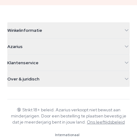
Winkelinformatie
Azarius
Azarius
Galvaniweg 11
5482 TN Schijndel
Cannabiszaden
Klantenservice
Nederland
Paddo's
Verzendinfo
support@azarius.com
Smokeshop
Over & juridisch
+31(0)204897914
Retourbeleid
Smartshop
Over Azarius
Kwaliteitsgarantie
Herbshop
Wiki
Contact
Growshop
Blog
🔞
Strikt 18+ beleid. Azarius verkoopt niet bewust aan
Veelgestelde vragen
minderjarigen. Door een bestelling te plaatsen bevestig je
Muziek
Privacybeleid
dat je meerderjarig bent in jouw land.
Ons leeftijdsbeleid
Schrijvers
Internationaal