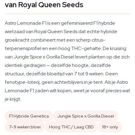
van Royal Queen Seeds
Astro Lemonade F1 is een gefeminiseerd F1 hybride
wietzaad van Royal Queen Seeds dat echte hybride
groeikracht combineert met een scherp citrus-
terpenensprofiel en een hoog THC-gehalte. De kruising
van Jungle Spice x Gorilla Diesel levert planten op die zich
identiek gedragen — dezelfde hoogte, dezelfde
structuur, dezelfde bloeitijd van 7 tot 9 weken. Geen
fenotype-loterij, geen achterblijvers in je tent. Als je Astro
Lemonade F1 zaden wilt kopen, weet je vooraf precies wat
je krijgt.
F1 Hybride Genetica
Jungle Spice x Gorilla Diesel
7–9 weken bloei
Hoog THC / Laag CBD
18+ only