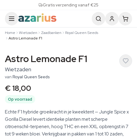
Skip to content
Gratis verzending vanaf €25
Home
Wietzaden
Zaadbanken
Royal Queen Seeds
Astro Lemonade F1
Astro Lemonade F1
Wietzaden
van
Royal Queen Seeds
€ 18,00
Op voorraad
Echte F1 hybride groeikracht in je kweektent — Jungle Spice x
Gorilla Diesel levert identieke planten met scherpe
citroenschil-terpenen, hoog THC en een XXL opbrengst in 7
tot 9 weken bloei. Verkrijgbaar in pakken van 1 tot 10 zaden,