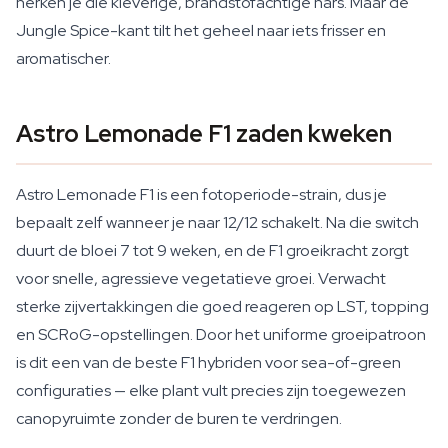
herken je die kleverige, brandstofachtige hars. Maar de
Jungle Spice-kant tilt het geheel naar iets frisser en
aromatischer.
Astro Lemonade F1 zaden kweken
Astro Lemonade F1 is een fotoperiode-strain, dus je
bepaalt zelf wanneer je naar 12/12 schakelt. Na die switch
duurt de bloei 7 tot 9 weken, en de F1 groeikracht zorgt
voor snelle, agressieve vegetatieve groei. Verwacht
sterke zijvertakkingen die goed reageren op LST, topping
en SCRoG-opstellingen. Door het uniforme groeipatroon
is dit een van de beste F1 hybriden voor sea-of-green
configuraties — elke plant vult precies zijn toegewezen
canopyruimte zonder de buren te verdringen.