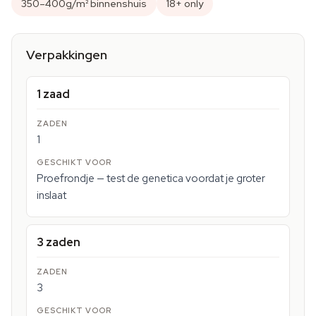
350–400g/m² binnenshuis
18+ only
Verpakkingen
1 zaad
1
Proefrondje — test de genetica voordat je groter
inslaat
3 zaden
3