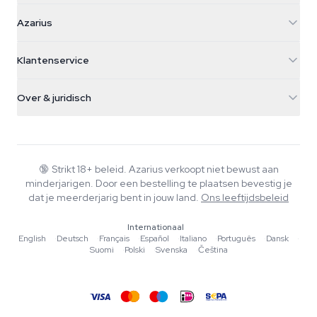
Azarius
Azarius
Galvaniweg 11
5482 TN Schijndel
Cannabiszaden
Klantenservice
Nederland
Paddo's
Verzendinfo
support@azarius.com
Smokeshop
Over & juridisch
+31(0)204897914
Retourbeleid
Smartshop
Over Azarius
Kwaliteitsgarantie
Herbshop
Wiki
Contact
Growshop
Blog
🔞
Strikt 18+ beleid. Azarius verkoopt niet bewust aan
Veelgestelde vragen
minderjarigen. Door een bestelling te plaatsen bevestig je
Muziek
Privacybeleid
dat je meerderjarig bent in jouw land.
Ons leeftijdsbeleid
Schrijvers
Internationaal
Redactionele normen
English
·
Deutsch
·
Français
·
Español
·
Italiano
·
Português
·
Dansk
·
Suomi
·
Polski
·
Svenska
·
Čeština
Tools & Calculators
Acties
Sitemap