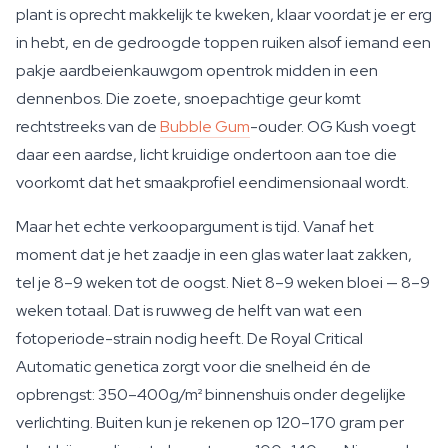
plant is oprecht makkelijk te kweken, klaar voordat je er erg
in hebt, en de gedroogde toppen ruiken alsof iemand een
pakje aardbeienkauwgom opentrok midden in een
dennenbos. Die zoete, snoepachtige geur komt
rechtstreeks van de
Bubble Gum
-ouder. OG Kush voegt
daar een aardse, licht kruidige ondertoon aan toe die
voorkomt dat het smaakprofiel eendimensionaal wordt.
Maar het echte verkoopargument is tijd. Vanaf het
moment dat je het zaadje in een glas water laat zakken,
tel je 8–9 weken tot de oogst. Niet 8–9 weken bloei — 8–9
weken totaal. Dat is ruwweg de helft van wat een
fotoperiode-strain nodig heeft. De Royal Critical
Automatic genetica zorgt voor die snelheid én de
opbrengst: 350–400g/m² binnenshuis onder degelijke
verlichting. Buiten kun je rekenen op 120–170 gram per