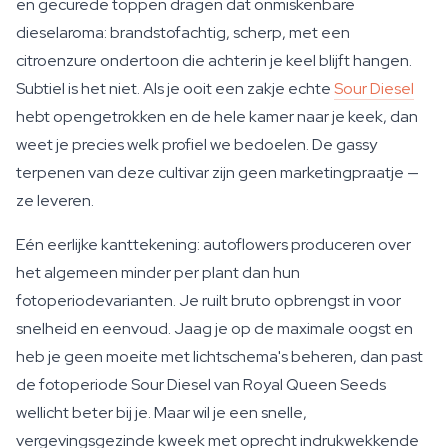
en gecurede toppen dragen dat onmiskenbare
dieselaroma: brandstofachtig, scherp, met een
citroenzure ondertoon die achterin je keel blijft hangen.
Subtiel is het niet. Als je ooit een zakje echte
Sour Diesel
hebt opengetrokken en de hele kamer naar je keek, dan
weet je precies welk profiel we bedoelen. De gassy
terpenen van deze cultivar zijn geen marketingpraatje —
ze leveren.
Eén eerlijke kanttekening: autoflowers produceren over
het algemeen minder per plant dan hun
fotoperiodevarianten. Je ruilt bruto opbrengst in voor
snelheid en eenvoud. Jaag je op de maximale oogst en
heb je geen moeite met lichtschema's beheren, dan past
de fotoperiode Sour Diesel van Royal Queen Seeds
wellicht beter bij je. Maar wil je een snelle,
vergevingsgezinde kweek met oprecht indrukwekkende