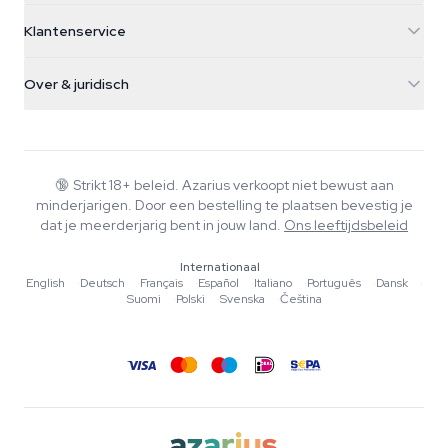
5482 TN Schijndel
Cannabiszaden
Klantenservice
Nederland
Paddo's
Verzendinfo
support@azarius.com
Smokeshop
Over & juridisch
+31(0)204897914
Retourbeleid
Smartshop
Over Azarius
Kwaliteitsgarantie
Herbshop
Wiki
Contact
Growshop
Blog
🔞
Strikt 18+ beleid. Azarius verkoopt niet bewust aan
Veelgestelde vragen
minderjarigen. Door een bestelling te plaatsen bevestig je
Muziek
Privacybeleid
dat je meerderjarig bent in jouw land.
Ons leeftijdsbeleid
Schrijvers
Internationaal
Redactionele normen
English
·
Deutsch
·
Français
·
Español
·
Italiano
·
Português
·
Dansk
·
Suomi
·
Polski
·
Svenska
·
Čeština
Tools & Calculators
Acties
Sitemap