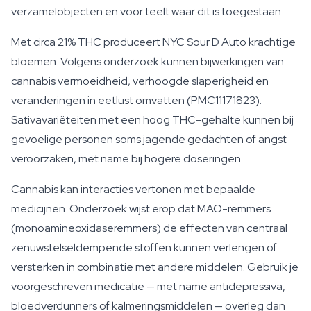
verzamelobjecten en voor teelt waar dit is toegestaan.
Met circa 21% THC produceert NYC Sour D Auto krachtige
bloemen. Volgens onderzoek kunnen bijwerkingen van
cannabis vermoeidheid, verhoogde slaperigheid en
veranderingen in eetlust omvatten (PMC11171823).
Sativavariëteiten met een hoog THC-gehalte kunnen bij
gevoelige personen soms jagende gedachten of angst
veroorzaken, met name bij hogere doseringen.
Cannabis kan interacties vertonen met bepaalde
medicijnen. Onderzoek wijst erop dat MAO-remmers
(monoamineoxidaseremmers) de effecten van centraal
zenuwstelseldempende stoffen kunnen verlengen of
versterken in combinatie met andere middelen. Gebruik je
voorgeschreven medicatie — met name antidepressiva,
bloedverdunners of kalmeringsmiddelen — overleg dan