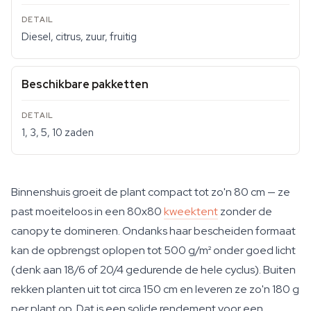
Diesel, citrus, zuur, fruitig
Beschikbare pakketten
1, 3, 5, 10 zaden
Binnenshuis groeit de plant compact tot zo'n 80 cm — ze
past moeiteloos in een 80x80
kweektent
zonder de
canopy te domineren. Ondanks haar bescheiden formaat
kan de opbrengst oplopen tot 500 g/m² onder goed licht
(denk aan 18/6 of 20/4 gedurende de hele cyclus). Buiten
rekken planten uit tot circa 150 cm en leveren ze zo'n 180 g
per plant op. Dat is een solide rendement voor een