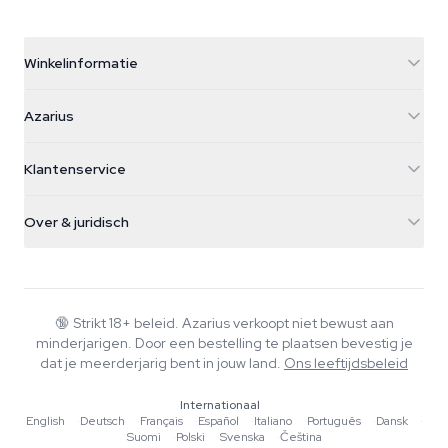
Winkelinformatie
Azarius
Azarius
Galvaniweg 11
5482 TN Schijndel
Cannabiszaden
Klantenservice
Nederland
Paddo's
Verzendinfo
support@azarius.com
Smokeshop
Over & juridisch
+31(0)204897914
Retourbeleid
Smartshop
Over Azarius
Kwaliteitsgarantie
Herbshop
Wiki
Contact
Growshop
Blog
🔞
Strikt 18+ beleid. Azarius verkoopt niet bewust aan
Veelgestelde vragen
minderjarigen. Door een bestelling te plaatsen bevestig je
Muziek
Privacybeleid
dat je meerderjarig bent in jouw land.
Ons leeftijdsbeleid
Schrijvers
Internationaal
Redactionele normen
English
·
Deutsch
·
Français
·
Español
·
Italiano
·
Português
·
Dansk
·
Suomi
·
Polski
·
Svenska
·
Čeština
Tools & Calculators