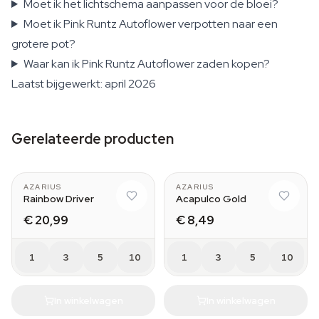
Moet ik het lichtschema aanpassen voor de bloei?
Moet ik Pink Runtz Autoflower verpotten naar een
grotere pot?
Waar kan ik Pink Runtz Autoflower zaden kopen?
Laatst bijgewerkt: april 2026
Gerelateerde producten
AZARIUS
AZARIUS
Rainbow Driver
Acapulco Gold
€ 20,99
€ 8,49
1
3
5
10
1
3
5
10
In winkelwagen
In winkelwagen