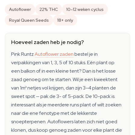
Autoflower
22% THC
10–12 weken cyclus
Royal Queen Seeds
18+ only
Hoeveel zaden heb je nodig?
Pink Runtz
Autoflower zaden
bestel je in
verpakkingen van 1, 3, 5 of 10 stuks. Eén plant op
een balkon of in een kleine tent? Dan is het losse
zaad genoeg om te starten. Wil je een kweektent
van 1m² netjes vol krijgen, dan zijn 3–4 planten de
sweet spot — pak de 3- of 5-pack. De 10-pack is
interessant als je meerdere runs plant of wilt zoeken
naar die ene fenotype met de lekkerste
snoepterpenen. Autoflowers laten zich niet goed
klonen, dus koop genoeg zaden voor elke plant die