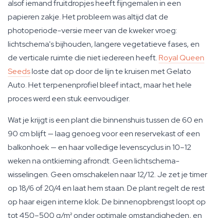
alsof iemand fruitdropjes heeft fijngemalen in een
papieren zakje. Het probleem was altijd dat de
photoperiode-versie meer van de kweker vroeg:
lichtschema's bijhouden, langere vegetatieve fases, en
de verticale ruimte die niet iedereen heeft.
Royal Queen
Seeds
loste dat op door de lijn te kruisen met Gelato
Auto. Het terpenenprofiel bleef intact, maar het hele
proces werd een stuk eenvoudiger.
Wat je krijgt is een plant die binnenshuis tussen de 60 en
90 cm blijft — laag genoeg voor een reservekast of een
balkonhoek — en haar volledige levenscyclus in 10–12
weken na ontkieming afrondt. Geen lichtschema-
wisselingen. Geen omschakelen naar 12/12. Je zet je timer
op 18/6 of 20/4 en laat hem staan. De plant regelt de rest
op haar eigen interne klok. De binnenopbrengst loopt op
tot 450–500 g/m² onder optimale omstandigheden, en