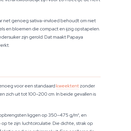
aar net genoeg sativa-invloed behoudt om niet
ngels en bloemen die compact en ijzig opstapelen.
dersuiker zijn gerold. Dat maakt Papaya
erkt.
g genoeg voor een standaard
kweektent
zonder
en zich uit tot 100–200 cm. In beide gevallen is
oor opbrengsten liggen op 350–475 g/m², en
 zijn: luchtcirculatie. Die dichte, strak op