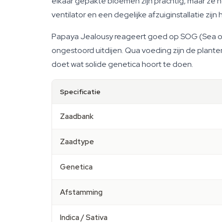
elkaar gepakte bloemen zijn prachtig, maar ze
ventilator en een degelijke afzuiginstallatie zijn
Papaya Jealousy reageert goed op SOG (Sea of 
ongestoord uitdijen. Qua voeding zijn de plant
doet wat solide genetica hoort te doen.
Specificatie
Zaadbank
Zaadtype
Genetica
Afstamming
Indica / Sativa