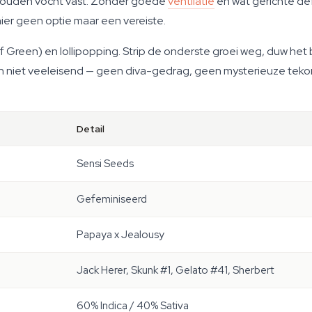
 houden vocht vast. Zonder goede
ventilatie
en wat gerichte def
 hier geen optie maar een vereiste.
Green) en lollipopping. Strip de onderste groei weg, duw he
en niet veeleisend — geen diva-gedrag, geen mysterieuze tekor
Detail
Sensi Seeds
Gefeminiseerd
Papaya x Jealousy
Jack Herer, Skunk #1, Gelato #41, Sherbert
60% Indica / 40% Sativa