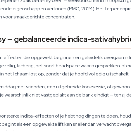
terpenen zoals beta-myrceen — veelvoorkomend in tropisch ge
de eigenschappen vertonen (PMC, 2024). Het terpenenprofie
en voor smaakgerichte concentraten.
y — gebalanceerde indica-sativahybr
in effecten die opgewekt beginnen en geleidelijk overgaan in l
ellig, lacherig, het soort headspace waarin gesprekken inter
n het lichaam lost op, zonder dat je hoofd volledig uitschakelt.
 middag met vrienden, een uitgebreide kooksessie, of gewoon i
e waarschijnlijk niet vastgeplakt aan de bank eindigt — tenzij d
 voor sterke indica-effecten of je hebt nog dingen te doen, ho
begint als een opgewekte lift kan sneller dan verwacht over