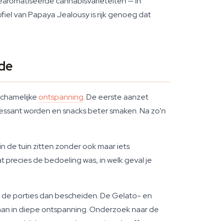
aromatiseerde cannabisvariëteiten — in
l van Papaya Jealousy is rijk genoeg dat
ide
ichamelijke
ontspanning
. De eerste aanzet
essant worden en snacks beter smaken. Na zo'n
n de tuin zitten zonder ook maar iets
at precies de bedoeling was, in welk geval je
ud de porties dan bescheiden. De Gelato- en
gaan in diepe ontspanning. Onderzoek naar de