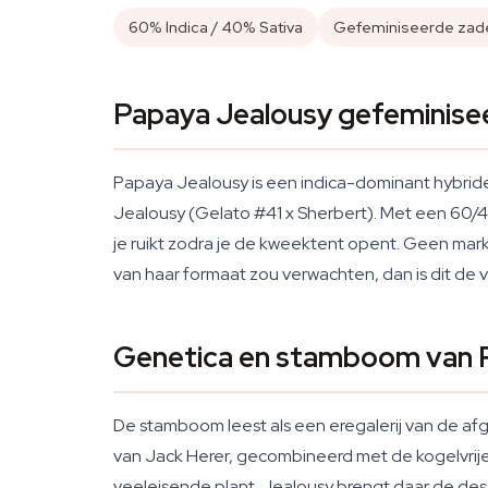
60% Indica / 40% Sativa
Gefeminiseerde zad
Papaya Jealousy gefeminise
Papaya Jealousy is een indica-dominant hybrid
Jealousy (Gelato #41 x Sherbert). Met een 60/4
je ruikt zodra je de kweektent opent. Geen mark
van haar formaat zou verwachten, dan is dit de 
Genetica en stamboom van 
De stamboom leest als een eregalerij van de af
van Jack Herer, gecombineerd met de kogelvrije
veeleisende plant. Jealousy brengt daar de desse