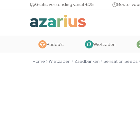
Skip to content
Gratis verzending vanaf €25
Bestel vóó
Paddo's
Wietzaden
Home
Wietzaden
Zaadbanken
Sensation Seeds