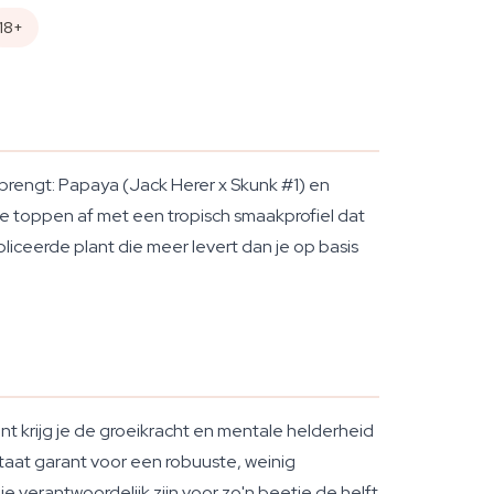
18+
rengt: Papaya (Jack Herer x Skunk #1) en
ke toppen af met een tropisch smaakprofiel dat
iceerde plant die meer levert dan je op basis
 krijg je de groeikracht en mentale helderheid
taat garant voor een robuuste, weinig
e verantwoordelijk zijn voor zo'n beetje de helft