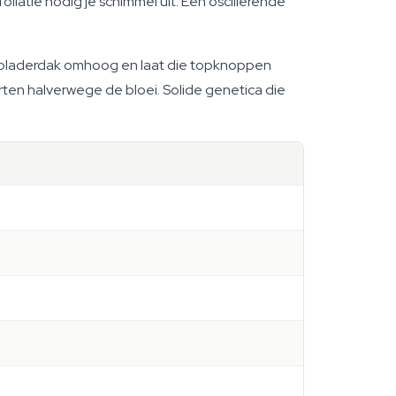
oliatie nodig je schimmel uit. Een oscillerende
t bladerdak omhoog en laat die topknoppen
ten halverwege de bloei. Solide genetica die