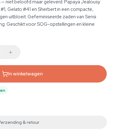
s — niet beloofd maar geleverd. Papaya Jealousy
 #1, Gelato #41 en Sherbert in een compacte,
dagen uitbloeit. Gefeminiseerde zaden van Sensi
ing. Geschikt voor SOG-opstellingen en kleine
In winkelwagen
pen
Verzending & retour