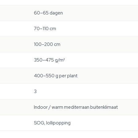
60–65 dagen
70–110 cm
100–200 cm
350–475 g/m²
400–550 g per plant
3
Indoor / warm mediterraan buitenklimaat
SOG, lollipopping