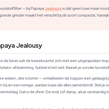
olstoffilter — bij Papaya
Jealousy
is dat geen luxe maar nood
 goede grinder maakt het verschil bij dit soort compacte, harsri
apaya Jealousy
ns de bloei vult de kweekruimte zich met een uitgesproken tro
lato-afstamming. Subtiel is het niet. Kweek je zonder koolstoff
 weken, drie is beter — ontwikkelen de toppen een gelaagd pro
j en een romige, aardse basis die alles samenbindt. Stel je voo
ddag. Dat is de sfeer. De rook (of damp, als je verstandig be