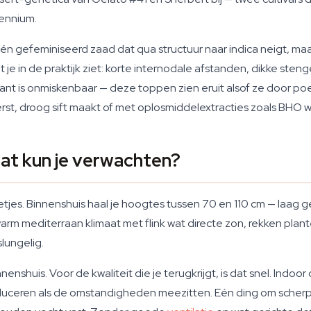
cennium.
én gefeminiseerd zaad dat qua structuur naar indica neigt, m
t je in de praktijk ziet: korte internodale afstanden, dikke ste
nt is onmiskenbaar — deze toppen zien eruit alsof ze door poe
perst, droog sift maakt of met oplosmiddelextracties zoals BHO w
at kun je verwachten?
netjes. Binnenshuis haal je hoogtes tussen 70 en 110 cm — laa
 warm mediterraan klimaat met flink wat directe zon, rekken plant
lungelig.
nshuis. Voor de kwaliteit die je terugkrijgt, is dat snel. Ind
ren als de omstandigheden meezitten. Eén ding om scherp op te