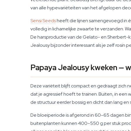
van alle hypevariëteiten van het afgelopen de
Sensi Seeds
heeft die lijnen samengevoegd in é
volledig in lichamelijke zwaarte te verzanden. Wa
De harsproductie van de Gelato- en Sherbert-ka
Jealousy bijzonder interessant als je zelf rosin 
Papaya Jealousy kweken — w
Deze variëteit blijft compact en gedraagt zich 
dat je agressief hoeft te trainen. Buiten, in een
de structuur eerder bossig en dicht dan lang en s
De bloeiperiode is afgerond in 60–65 dagen binne
buitenplanten kunnen 400–550 g per stuk produce