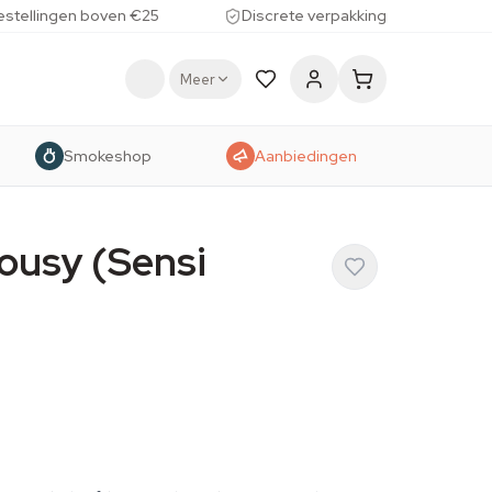
estellingen boven €25
Discrete verpakking
Meer
Smokeshop
Aanbiedingen
ousy (Sensi