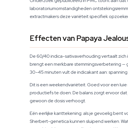
Onderzoek gepubliceerd in PMC toont aan dat 
laboratoriumomstandigheden ontstekingsremmen
extractmakers deze variëteit specifiek opzoek
Effecten van Papaya Jealous
De 60/40 indica-sativaverhouding vertaalt zich 
brengt een merkbare stemmingsverbetering — gez
30–45 minuten vult de indicakant aan: spanning i
Dit is een weekendvariëteit. Goed voor een luie
productiefs te doen. De balans zorgt ervoor dat j
gewoon de dosis verhoogt.
Eén eerlijke kanttekening: als je gevoelig bent
Sherbert-genetica kunnen sluipend werken. Wat 