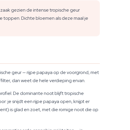
zaak gezien de intense tropische geur
jke toppen. Dichte bloemen als deze maal je
pische geur — rijpe papaya op de voorgrond, met
ilter, dan weet de hele verdieping ervan.
fiel. De dominante noot blijft tropische
r: je snijdt een rijpe papaya open, knijpt er
nt) is glad en zoet, met die romige noot die op