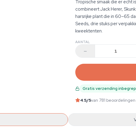
Tropische smaak die er echt i
combineert Jack Herer, Skunk
harsrijke plant die in 60–65 
Seeds, drie stuks per verpakk
kweektenten.
AANTAL
Gratis verzending inbegre
4.5
/5
van 781 beoordelingen