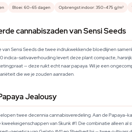
en
Bloei: 60–65 dagen
Opbrengst indoor: 350–475 g/m²
erde cannabiszaden van Sensi Seeds
e van Sensi Seeds die twee indrukwekkende bloedlijnen samenb
0 indica-sativaverhouding levert deze plant compacte, harsrij
etingpraat — deze ruikt echt naar papaya. Wil je een ongecompl
variëteit die we je zouden aanraden.
Papaya Jealousy
gelopen twee decennia cannabisveredeling. Aan de Papaya-kant
 kweekeigenschappen van Skunk #1. Die combinatie alleen al s
rt-genetica van Gelato #41 en Sherbert bij — twee cultivars di