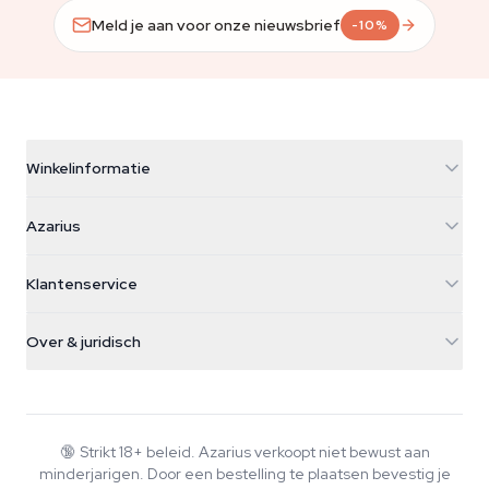
Meld je aan voor onze nieuwsbrief
-10%
Winkelinformatie
Azarius
Azarius
Galvaniweg 11
5482 TN Schijndel
Cannabiszaden
Klantenservice
Nederland
Paddo's
Verzendinfo
support@azarius.com
Smokeshop
Over & juridisch
+31(0)204897914
Retourbeleid
Smartshop
Over Azarius
Kwaliteitsgarantie
Herbshop
Wiki
Contact
Growshop
Blog
🔞
Strikt 18+ beleid. Azarius verkoopt niet bewust aan
Veelgestelde vragen
minderjarigen. Door een bestelling te plaatsen bevestig je
Muziek