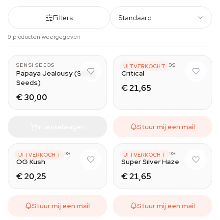
Filters
Standaard
9 producten weergegeven
SENSI SEEDS
SENSATION SEEDS
UITVERKOCHT
Papaya Jealousy (Sensi
Critical
Seeds)
€ 21,65
€ 30,00
In winkelwagen
Stuur mij een mail
SENSATION SEEDS
SENSATION SEEDS
UITVERKOCHT
UITVERKOCHT
OG Kush
Super Silver Haze
€ 20,25
€ 21,65
Stuur mij een mail
Stuur mij een mail