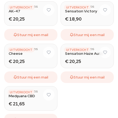
SENSATION SEEDS
SENSATION SEEDS
UITVERKOCHT
UITVERKOCHT
AK-47
Sensation Victory
€ 20,25
€ 18,90
Stuur mij een mail
Stuur mij een mail
SENSATION SEEDS
SENSATION SEEDS
UITVERKOCHT
UITVERKOCHT
Cheese
Sensation Haze Auto
€ 20,25
€ 20,25
Stuur mij een mail
Stuur mij een mail
SENSATION SEEDS
UITVERKOCHT
Medijuana CBD
€ 21,65