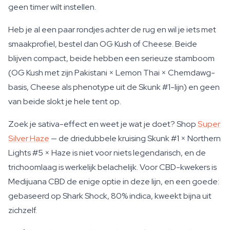
geen timer wilt instellen.
Heb je al een paar rondjes achter de rug en wil je iets met
smaakprofiel, bestel dan OG Kush of Cheese. Beide
blijven compact, beide hebben een serieuze stamboom
(OG Kush met zijn Pakistani × Lemon Thai × Chemdawg-
basis, Cheese als phenotype uit de Skunk #1-lijn) en geen
van beide slokt je hele tent op.
Zoek je sativa-effect en weet je wat je doet? Shop
Super
Silver Haze
— de driedubbele kruising Skunk #1 × Northern
Lights #5 × Haze is niet voor niets legendarisch, en de
trichoomlaag is werkelijk belachelijk. Voor CBD-kwekers is
Medijuana CBD de enige optie in deze lijn, en een goede:
gebaseerd op Shark Shock, 80% indica, kweekt bijna uit
zichzelf.