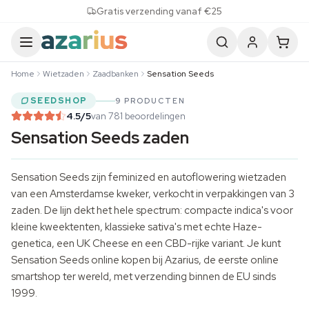
Skip to content
Gratis verzending vanaf €25
Home
Wietzaden
Zaadbanken
Sensation Seeds
SEEDSHOP
9 PRODUCTEN
4.5
/5
van 781 beoordelingen
Sensation Seeds zaden
Sensation Seeds zijn feminized en autoflowering
wietzaden
van een Amsterdamse kweker, verkocht in verpakkingen van 3
zaden. De lijn dekt het hele spectrum: compacte indica's voor
kleine
kweektenten
, klassieke sativa's met echte Haze-
genetica, een UK Cheese en een CBD-rijke variant. Je kunt
Sensation Seeds online kopen bij Azarius, de eerste online
smartshop ter wereld, met verzending binnen de EU sinds
1999.