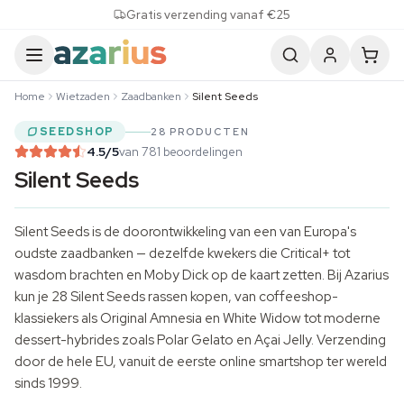
Skip to content
Gratis verzending vanaf €25
Home
Wietzaden
Zaadbanken
Silent Seeds
SEEDSHOP
28 PRODUCTEN
4.5
/5
van 781 beoordelingen
Silent Seeds
Silent Seeds is de doorontwikkeling van een van Europa's
oudste
zaadbanken
— dezelfde kwekers die Critical+ tot
wasdom brachten en Moby Dick op de kaart zetten. Bij Azarius
kun je 28 Silent Seeds rassen kopen, van coffeeshop-
klassiekers als Original Amnesia en White Widow tot moderne
dessert-hybrides zoals Polar Gelato en Açai Jelly. Verzending
door de hele EU, vanuit de eerste online smartshop ter wereld
sinds 1999.