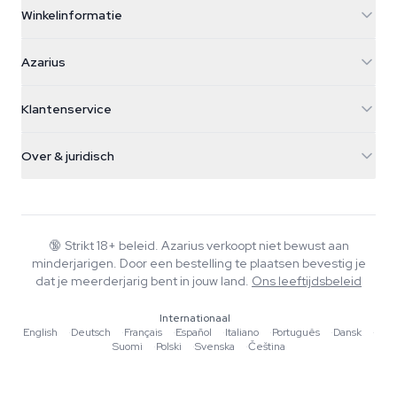
Winkelinformatie
Azarius
Azarius
Galvaniweg 11
5482 TN Schijndel
Cannabiszaden
Klantenservice
Nederland
Paddo's
Verzendinfo
support@azarius.com
Smokeshop
Over & juridisch
+31(0)204897914
Retourbeleid
Smartshop
Over Azarius
Kwaliteitsgarantie
Herbshop
Wiki
Contact
Growshop
Blog
🔞
Strikt 18+ beleid. Azarius verkoopt niet bewust aan
Veelgestelde vragen
minderjarigen. Door een bestelling te plaatsen bevestig je
Schrijvers
Privacybeleid
dat je meerderjarig bent in jouw land.
Ons leeftijdsbeleid
Redactionele normen
Internationaal
Tools & Calculators
English
·
Deutsch
·
Français
·
Español
·
Italiano
·
Português
·
Dansk
·
Suomi
·
Polski
·
Svenska
·
Čeština
Acties
Sitemap