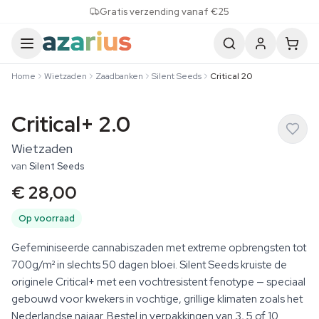
Skip to content
Gratis verzending vanaf €25
Home
Wietzaden
Zaadbanken
Silent Seeds
Critical 20
Critical+ 2.0
Wietzaden
van
Silent Seeds
€ 28,00
Op voorraad
Gefeminiseerde cannabiszaden met extreme opbrengsten tot
700g/m² in slechts 50 dagen bloei. Silent Seeds kruiste de
originele Critical+ met een vochtresistent fenotype — speciaal
gebouwd voor kwekers in vochtige, grillige klimaten zoals het
Nederlandse najaar. Bestel in verpakkingen van 3, 5 of 10