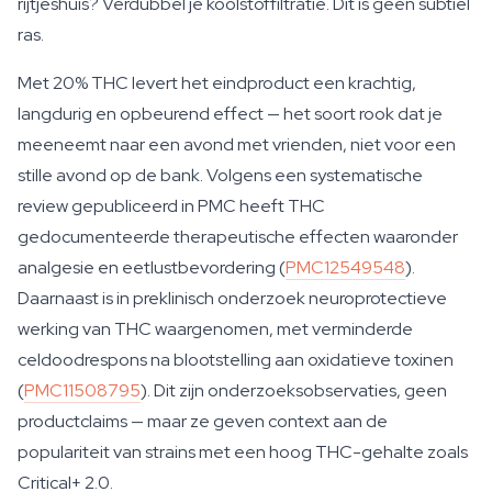
rijtjeshuis? Verdubbel je koolstoffiltratie. Dit is geen subtiel
ras.
Met 20% THC levert het eindproduct een krachtig,
langdurig en opbeurend effect — het soort rook dat je
meeneemt naar een avond met vrienden, niet voor een
stille avond op de bank. Volgens een systematische
review gepubliceerd in PMC heeft THC
gedocumenteerde therapeutische effecten waaronder
analgesie en eetlustbevordering (
PMC12549548
).
Daarnaast is in preklinisch onderzoek neuroprotectieve
werking van THC waargenomen, met verminderde
celdoodrespons na blootstelling aan oxidatieve toxinen
(
PMC11508795
). Dit zijn onderzoeksobservaties, geen
productclaims — maar ze geven context aan de
populariteit van strains met een hoog THC-gehalte zoals
Critical+ 2.0.