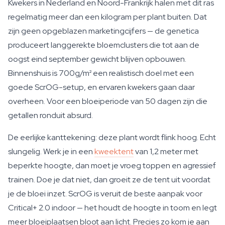
Kwekers in Nederland en Noord-Frankrijk halen met dit ras
regelmatig meer dan een kilogram per plant buiten. Dat
zijn geen opgeblazen marketingcijfers — de genetica
produceert langgerekte bloemclusters die tot aan de
oogst eind september gewicht blijven opbouwen.
Binnenshuis is 700g/m² een realistisch doel met een
goede ScrOG-setup, en ervaren kwekers gaan daar
overheen. Voor een bloeiperiode van 50 dagen zijn die
getallen ronduit absurd.
De eerlijke kanttekening: deze plant wordt flink hoog. Echt
slungelig. Werk je in een
kweektent
van 1,2 meter met
beperkte hoogte, dan moet je vroeg toppen en agressief
trainen. Doe je dat niet, dan groeit ze de tent uit voordat
je de bloei inzet. ScrOG is veruit de beste aanpak voor
Critical+ 2.0 indoor — het houdt de hoogte in toom en legt
meer bloeiplaatsen bloot aan licht. Precies zo kom je aan