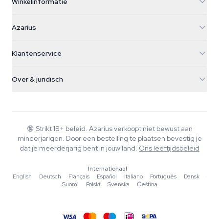
Winkelinformatie
Azarius
Azarius
Galvaniweg 11
5482 TN Schijndel
Cannabiszaden
Klantenservice
Nederland
Paddo's
Verzendinfo
support@azarius.com
Smokeshop
Over & juridisch
+31(0)204897914
Retourbeleid
Smartshop
Over Azarius
Kwaliteitsgarantie
Herbshop
Wiki
Contact
Growshop
Blog
🔞
Strikt 18+ beleid. Azarius verkoopt niet bewust aan
Veelgestelde vragen
minderjarigen. Door een bestelling te plaatsen bevestig je
Muziek
Privacybeleid
dat je meerderjarig bent in jouw land.
Ons leeftijdsbeleid
Schrijvers
Internationaal
Redactionele normen
English
·
Deutsch
·
Français
·
Español
·
Italiano
·
Português
·
Dansk
·
Suomi
·
Polski
·
Svenska
·
Čeština
Tools & Calculators
Acties
Sitemap