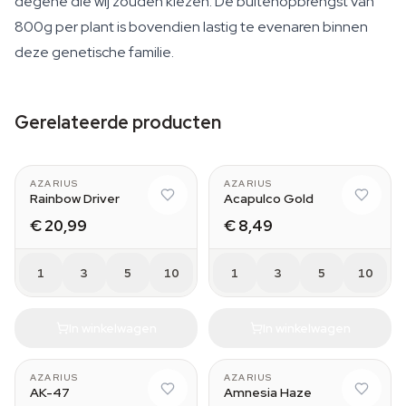
degene die wij zouden kiezen. De buitenopbrengst van
800g per plant is bovendien lastig te evenaren binnen
deze genetische familie.
Gerelateerde producten
AZARIUS
AZARIUS
Rainbow Driver
Acapulco Gold
€ 20,99
€ 8,49
1
3
5
10
1
3
5
10
In winkelwagen
In winkelwagen
AZARIUS
AZARIUS
AK-47
Amnesia Haze