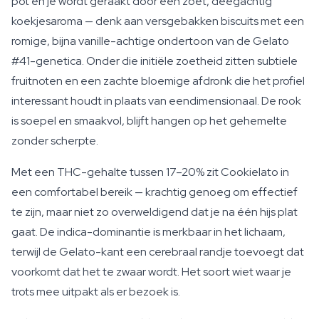
pot en je wordt geraakt door een zoet, deegachtig
koekjesaroma — denk aan versgebakken biscuits met een
romige, bijna vanille-achtige ondertoon van de Gelato
#41-genetica. Onder die initiële zoetheid zitten subtiele
fruitnoten en een zachte bloemige afdronk die het profiel
interessant houdt in plaats van eendimensionaal. De rook
is soepel en smaakvol, blijft hangen op het gehemelte
zonder scherpte.
Met een THC-gehalte tussen 17–20% zit Cookielato in
een comfortabel bereik — krachtig genoeg om effectief
te zijn, maar niet zo overweldigend dat je na één hijs plat
gaat. De indica-dominantie is merkbaar in het lichaam,
terwijl de Gelato-kant een cerebraal randje toevoegt dat
voorkomt dat het te zwaar wordt. Het soort wiet waar je
trots mee uitpakt als er bezoek is.