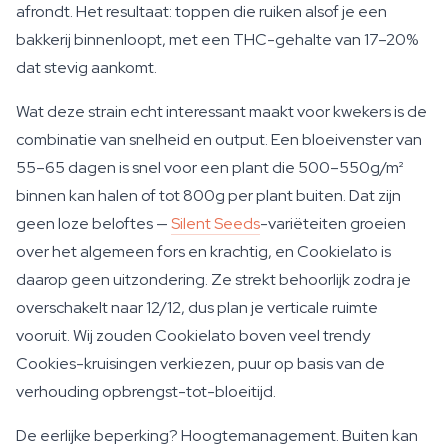
afrondt. Het resultaat: toppen die ruiken alsof je een
bakkerij binnenloopt, met een THC-gehalte van 17–20%
dat stevig aankomt.
Wat deze strain echt interessant maakt voor kwekers is de
combinatie van snelheid en output. Een bloeivenster van
55–65 dagen is snel voor een plant die 500–550g/m²
binnen kan halen of tot 800g per plant buiten. Dat zijn
geen loze beloftes —
Silent Seeds
-variëteiten groeien
over het algemeen fors en krachtig, en Cookielato is
daarop geen uitzondering. Ze strekt behoorlijk zodra je
overschakelt naar 12/12, dus plan je verticale ruimte
vooruit. Wij zouden Cookielato boven veel trendy
Cookies-kruisingen verkiezen, puur op basis van de
verhouding opbrengst-tot-bloeitijd.
De eerlijke beperking? Hoogtemanagement. Buiten kan