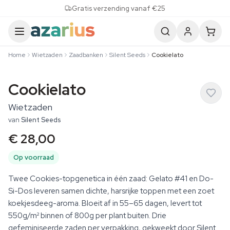
Skip to content
Gratis verzending vanaf €25
Home
Wietzaden
Zaadbanken
Silent Seeds
Cookielato
Cookielato
Wietzaden
van
Silent Seeds
€ 28,00
Op voorraad
Twee Cookies-topgenetica in één zaad: Gelato #41 en Do-
Si-Dos leveren samen dichte, harsrijke toppen met een zoet
koekjesdeeg-aroma. Bloeit af in 55–65 dagen, levert tot
550g/m² binnen of 800g per plant buiten. Drie
gefeminiseerde zaden per verpakking, gekweekt door Silent