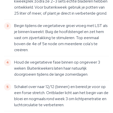
kweekplek zodra ze 2–3 sets echte bladeren hebben
ontwikkeld. Voor buitenkweek gebruik je potten van
25 liter of meer, of plant je direct in verbeterde grond.
Begin tijdens de vegetatieve groei vroeg met LST als
je binnen kweekt. Buig de hoofdstengel en zet hem
vast om zijvertakking te stimuleren. Top eenmaal
boven de 4e of 5e node om meerdere cola's te
creëren.
Houd de vegetatieve fase binnen op ongeveer 3
weken. Buitenkwekers laten haar natuurlijk
doorgroeien tijdens de lange zomerdagen.
Schakel over naar 12/12 (binnen) en bereid je voor op
een forse stretch. Ontblader licht aan het begin van de
bloei en nogmaals rond week 3 om lichtpenetratie en
luchtcirculatie te verbeteren.