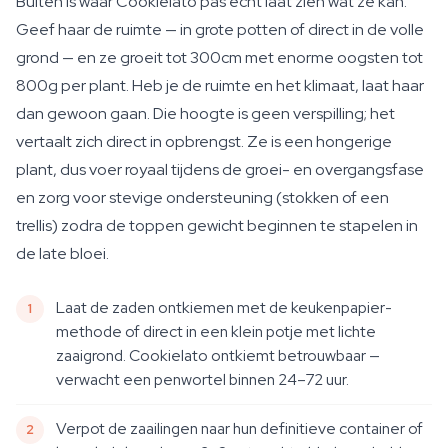
Buiten is waar Cookielato pas echt laat zien wat ze kan.
Geef haar de ruimte — in grote potten of direct in de volle
grond — en ze groeit tot 300cm met enorme oogsten tot
800g per plant. Heb je de ruimte en het klimaat, laat haar
dan gewoon gaan. Die hoogte is geen verspilling; het
vertaalt zich direct in opbrengst. Ze is een hongerige
plant, dus voer royaal tijdens de groei- en overgangsfase
en zorg voor stevige ondersteuning (stokken of een
trellis) zodra de toppen gewicht beginnen te stapelen in
de late bloei.
Laat de zaden ontkiemen met de keukenpapier-
methode of direct in een klein potje met lichte
zaaigrond. Cookielato ontkiemt betrouwbaar —
verwacht een penwortel binnen 24–72 uur.
Verpot de zaailingen naar hun definitieve container of