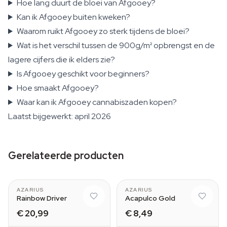
Hoe lang duurt de bloei van Afgooey?
Kan ik Afgooey buiten kweken?
Waarom ruikt Afgooey zo sterk tijdens de bloei?
Wat is het verschil tussen de 900g/m² opbrengst en de
lagere cijfers die ik elders zie?
Is Afgooey geschikt voor beginners?
Hoe smaakt Afgooey?
Waar kan ik Afgooey cannabiszaden kopen?
Laatst bijgewerkt: april 2026
Gerelateerde producten
AZARIUS
AZARIUS
Rainbow Driver
Acapulco Gold
€ 20,99
€ 8,49