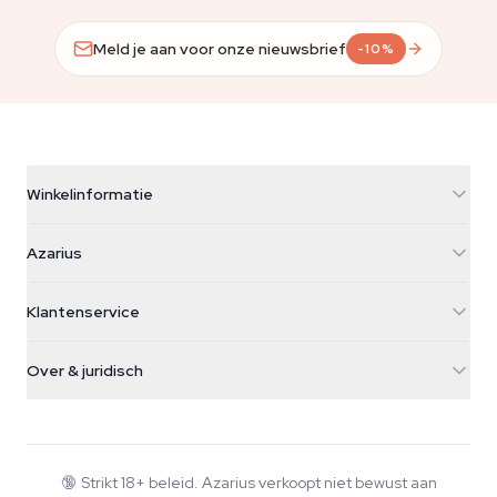
Meld je aan voor onze nieuwsbrief
-10%
Winkelinformatie
Azarius
Azarius
Galvaniweg 11
5482 TN Schijndel
Cannabiszaden
Klantenservice
Nederland
Paddo's
Verzendinfo
support@azarius.com
Smokeshop
Over & juridisch
+31(0)204897914
Retourbeleid
Smartshop
Over Azarius
Kwaliteitsgarantie
Herbshop
Wiki
Contact
Growshop
Blog
🔞
Strikt 18+ beleid. Azarius verkoopt niet bewust aan
Veelgestelde vragen