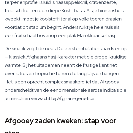
terpenenprofiel is luid: sinaasappelschil, citroenzeste,
tropisch fruit en een diepe Kush-basis. Als je binnenshuis
kweekt, moet je koolstoffilter al op volle toeren draaien
voordat dit stadium begint. Anders ruikt je hele huis als
een fruitschaal bovenop een plak Marokkaanse hasj.
De smaak volgt de neus. De eerste inhalatie is aards en rijk
— klassiek Afghaans hasj-karakter met die droge, kruidige
warmte. Bij het uitademen neemt de fruitige kant het
over: citrus en tropische tonen die lang blijven hangen.
Het is een oprecht complex smaakprofiel dat Afgooey
onderscheidt van de eendimensionale aardse indica's die
je misschien verwacht bij Afghan-genetica.
Afgooey zaden kweken: stap voor