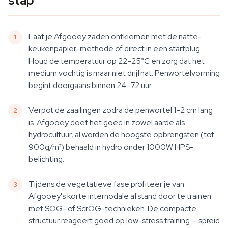
stap
Laat je Afgooey zaden ontkiemen met de natte-
keukenpapier-methode of direct in een startplug.
Houd de temperatuur op 22–25°C en zorg dat het
medium vochtig is maar niet drijfnat. Penwortelvorming
begint doorgaans binnen 24–72 uur.
Verpot de zaailingen zodra de penwortel 1–2 cm lang
is. Afgooey doet het goed in zowel aarde als
hydrocultuur, al worden de hoogste opbrengsten (tot
900g/m²) behaald in hydro onder 1000W HPS-
belichting.
Tijdens de vegetatieve fase profiteer je van
Afgooey's korte internodale afstand door te trainen
met SOG- of ScrOG-technieken. De compacte
structuur reageert goed op low-stress training — spreid