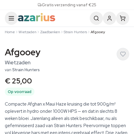
Skip to content
Gratis verzending vanaf €25
Home
Wietzaden
Zaadbanken
Strain Hunters
Afgooey
Afgooey
Wietzaden
van
Strain Hunters
€ 25,00
Op voorraad
Compacte Afghan x Maui Haze kruising die tot 900g/m²
oplevert in hydro onder 1000W HPS — en dat in slechts 8
weken bloei. Jarenlang alleen als stek beschikbaar, nu als
gefeminiseerd zaad van Strain Hunters. Peervormige toppen
vol kleverige hars met een intens cerebraal effect. Drie zaden