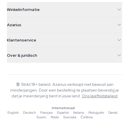
Winkelinformatie
Azarius
Azarius
Galvaniweg 11
5482 TN Schijndel
Cannabiszaden
Klantenservice
Nederland
Paddo's
Verzendinfo
support@azarius.com
Smokeshop
Over & juridisch
+31(0)204897914
Retourbeleid
Smartshop
Over Azarius
Kwaliteitsgarantie
Herbshop
Wiki
Contact
Growshop
Blog
🔞
Strikt 18+ beleid. Azarius verkoopt niet bewust aan
Veelgestelde vragen
minderjarigen. Door een bestelling te plaatsen bevestig je
Schrijvers
Privacybeleid
dat je meerderjarig bent in jouw land.
Ons leeftijdsbeleid
Redactionele normen
Internationaal
Tools & Calculators
English
·
Deutsch
·
Français
·
Español
·
Italiano
·
Português
·
Dansk
·
Suomi
·
Polski
·
Svenska
·
Čeština
Acties
Sitemap