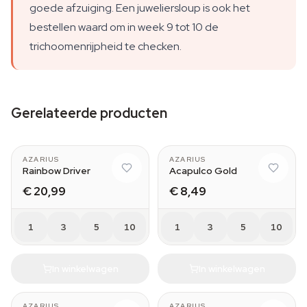
goede afzuiging. Een juweliersloup is ook het
bestellen waard om in week 9 tot 10 de
trichoomenrijpheid te checken.
Gerelateerde producten
AZARIUS
AZARIUS
Rainbow Driver
Acapulco Gold
€ 20,99
€ 8,49
1
3
5
10
1
3
5
10
In winkelwagen
In winkelwagen
AZARIUS
AZARIUS