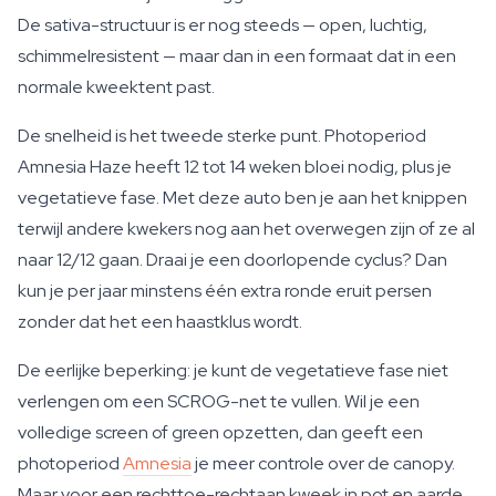
De sativa-structuur is er nog steeds — open, luchtig,
schimmelresistent — maar dan in een formaat dat in een
normale kweektent past.
De snelheid is het tweede sterke punt. Photoperiod
Amnesia Haze heeft 12 tot 14 weken bloei nodig, plus je
vegetatieve fase. Met deze auto ben je aan het knippen
terwijl andere kwekers nog aan het overwegen zijn of ze al
naar 12/12 gaan. Draai je een doorlopende cyclus? Dan
kun je per jaar minstens één extra ronde eruit persen
zonder dat het een haastklus wordt.
De eerlijke beperking: je kunt de vegetatieve fase niet
verlengen om een SCROG-net te vullen. Wil je een
volledige screen of green opzetten, dan geeft een
photoperiod
Amnesia
je meer controle over de canopy.
Maar voor een rechttoe-rechtaan kweek in pot en aarde