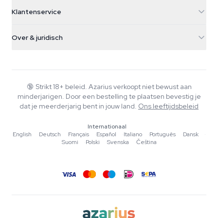
5482 TN Schijndel
Cannabiszaden
Klantenservice
Nederland
Paddo's
Verzendinfo
support@azarius.com
Smokeshop
Over & juridisch
+31(0)204897914
Retourbeleid
Smartshop
Over Azarius
Kwaliteitsgarantie
Herbshop
Wiki
Contact
Growshop
Blog
🔞
Strikt 18+ beleid. Azarius verkoopt niet bewust aan
Veelgestelde vragen
minderjarigen. Door een bestelling te plaatsen bevestig je
Schrijvers
Privacybeleid
dat je meerderjarig bent in jouw land.
Ons leeftijdsbeleid
Redactionele normen
Internationaal
Tools & Calculators
English
·
Deutsch
·
Français
·
Español
·
Italiano
·
Português
·
Dansk
·
Suomi
·
Polski
·
Svenska
·
Čeština
Acties
Sitemap