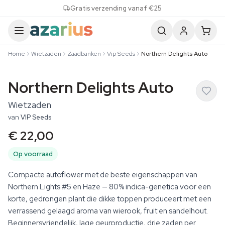
Skip to content
Gratis verzending vanaf €25
Home
Wietzaden
Zaadbanken
Vip Seeds
Northern Delights Auto
Northern Delights Auto
Wietzaden
van
VIP Seeds
€ 22,00
Op voorraad
Compacte autoflower met de beste eigenschappen van
Northern Lights #5 en Haze — 80% indica-genetica voor een
korte, gedrongen plant die dikke toppen produceert met een
verrassend gelaagd aroma van wierook, fruit en sandelhout.
Beginnersvriendelijk, lage geurproductie, drie zaden per