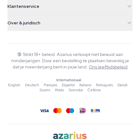
5482 TN Schijndel
Cannabiszaden
Klantenservice
Nederland
Paddo's
Verzendinfo
support@azarius.com
Smokeshop
Over & juridisch
+31(0)204897914
Retourbeleid
Smartshop
Over Azarius
Kwaliteitsgarantie
Herbshop
Wiki
Contact
Growshop
Blog
🔞
Strikt 18+ beleid. Azarius verkoopt niet bewust aan
Veelgestelde vragen
minderjarigen. Door een bestelling te plaatsen bevestig je
Muziek
Privacybeleid
dat je meerderjarig bent in jouw land.
Ons leeftijdsbeleid
Schrijvers
Internationaal
Redactionele normen
English
·
Deutsch
·
Français
·
Español
·
Italiano
·
Português
·
Dansk
·
Suomi
·
Polski
·
Svenska
·
Čeština
Tools & Calculators
Acties
Sitemap