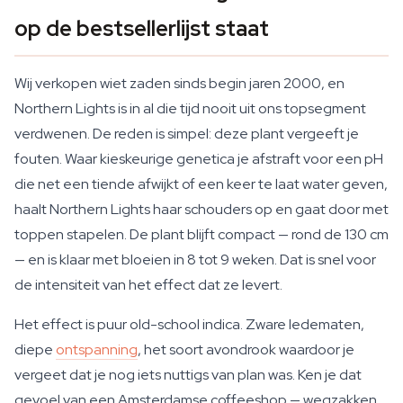
op de bestsellerlijst staat
Wij verkopen wiet zaden sinds begin jaren 2000, en
Northern Lights is in al die tijd nooit uit ons topsegment
verdwenen. De reden is simpel: deze plant vergeeft je
fouten. Waar kieskeurige genetica je afstraft voor een pH
die net een tiende afwijkt of een keer te laat water geven,
haalt Northern Lights haar schouders op en gaat door met
toppen stapelen. De plant blijft compact — rond de 130 cm
— en is klaar met bloeien in 8 tot 9 weken. Dat is snel voor
de intensiteit van het effect dat ze levert.
Het effect is puur old-school indica. Zware ledematen,
diepe
ontspanning
, het soort avondrook waardoor je
vergeet dat je nog iets nuttigs van plan was. Ken je dat
gevoel van een Amsterdamse coffeeshop — wegzakken