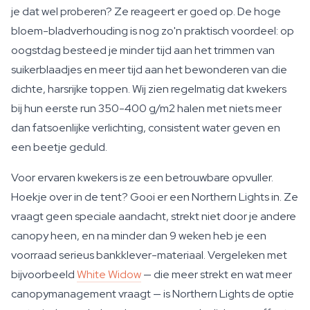
je dat wel proberen? Ze reageert er goed op. De hoge
bloem-bladverhouding is nog zo'n praktisch voordeel: op
oogstdag besteed je minder tijd aan het trimmen van
suikerblaadjes en meer tijd aan het bewonderen van die
dichte, harsrijke toppen. Wij zien regelmatig dat kwekers
bij hun eerste run 350-400 g/m2 halen met niets meer
dan fatsoenlijke verlichting, consistent water geven en
een beetje geduld.
Voor ervaren kwekers is ze een betrouwbare opvuller.
Hoekje over in de tent? Gooi er een Northern Lights in. Ze
vraagt geen speciale aandacht, strekt niet door je andere
canopy heen, en na minder dan 9 weken heb je een
voorraad serieus bankklever-materiaal. Vergeleken met
bijvoorbeeld
White Widow
— die meer strekt en wat meer
canopymanagement vraagt — is Northern Lights de optie