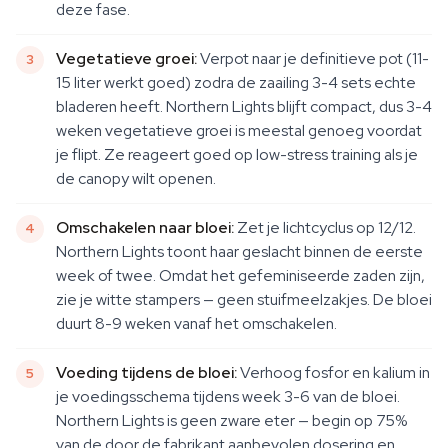
deze fase.
Vegetatieve groei:
Verpot naar je definitieve pot (11-
15 liter werkt goed) zodra de zaailing 3-4 sets echte
bladeren heeft. Northern Lights blijft compact, dus 3-4
weken vegetatieve groei is meestal genoeg voordat
je flipt. Ze reageert goed op low-stress training als je
de canopy wilt openen.
Omschakelen naar bloei:
Zet je lichtcyclus op 12/12.
Northern Lights toont haar geslacht binnen de eerste
week of twee. Omdat het gefeminiseerde zaden zijn,
zie je witte stampers — geen stuifmeelzakjes. De bloei
duurt 8-9 weken vanaf het omschakelen.
Voeding tijdens de bloei:
Verhoog fosfor en kalium in
je voedingsschema tijdens week 3-6 van de bloei.
Northern Lights is geen zware eter — begin op 75%
van de door de fabrikant aanbevolen dosering en