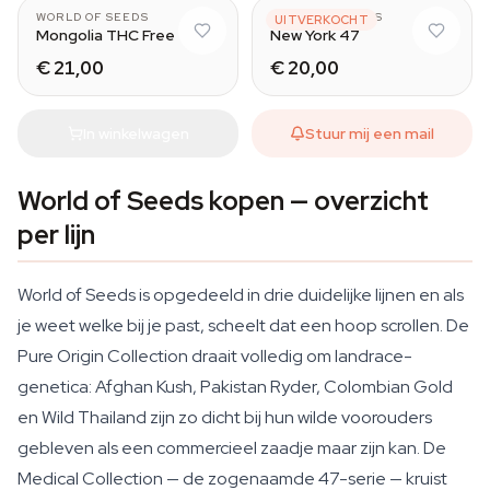
WORLD OF SEEDS
WORLD OF SEEDS
UITVERKOCHT
Mongolia THC Free
New York 47
€ 21,00
€ 20,00
In winkelwagen
Stuur mij een mail
World of Seeds kopen — overzicht
per lijn
World of Seeds is opgedeeld in drie duidelijke lijnen en als
je weet welke bij je past, scheelt dat een hoop scrollen. De
Pure Origin Collection draait volledig om landrace-
genetica: Afghan Kush, Pakistan Ryder, Colombian Gold
en Wild Thailand zijn zo dicht bij hun wilde voorouders
gebleven als een commercieel zaadje maar zijn kan. De
Medical Collection — de zogenaamde 47-serie — kruist