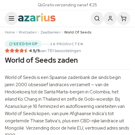
Skip to content
Gratis verzending vanaf €25
Home
Wietzaden
Zaadbanken
World Of Seeds
SEEDSHOP
16 PRODUCTEN
4.5
/5
van 781 beoordelingen
World of Seeds zaden
World of Seeds is een Spaanse zadenbank die sinds begin
jaren 2000 obsessief landraces verzamelt — van de
Hindoekoesj tot de Santa Marta-bergen in Colombia, het
eiland Ko Chang in Thailand en zelfs de Gobi-woestijn. Bij
Azarius kun je 16 feminized en autoflowering variëteiten van
World of Seeds kopen, van pure Afghaanse Indica's tot
ongetemde Thaise Sativa's, plus een CBD-rijke landrace uit
Mongolië. Verzending door de hele EU, vertrouwd adres sinds