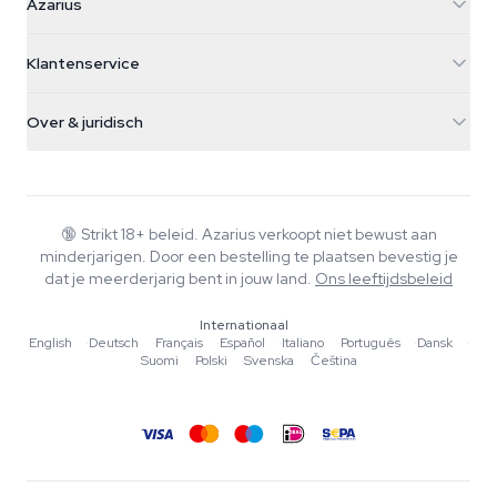
Azarius
Galvaniweg 11
5482 TN Schijndel
Cannabiszaden
Klantenservice
Nederland
Paddo's
Verzendinfo
support@azarius.com
Smokeshop
Over & juridisch
+31(0)204897914
Retourbeleid
Smartshop
Over Azarius
Kwaliteitsgarantie
Herbshop
Wiki
Contact
Growshop
Blog
🔞
Strikt 18+ beleid. Azarius verkoopt niet bewust aan
Veelgestelde vragen
minderjarigen. Door een bestelling te plaatsen bevestig je
Muziek
Privacybeleid
dat je meerderjarig bent in jouw land.
Ons leeftijdsbeleid
Schrijvers
Internationaal
Redactionele normen
English
·
Deutsch
·
Français
·
Español
·
Italiano
·
Português
·
Dansk
·
Suomi
·
Polski
·
Svenska
·
Čeština
Tools & Calculators
Acties
Sitemap