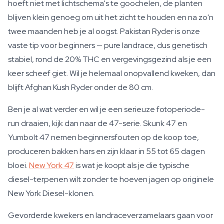
hoeft niet met lichtschema's te goochelen, de planten
blijven klein genoeg om uit het zicht te houden en na zo'n
twee maanden heb je al oogst. Pakistan Ryder is onze
vaste tip voor beginners — pure landrace, dus genetisch
stabiel, rond de 20% THC en vergevingsgezind als je een
keer scheef giet. Wil je helemaal onopvallend kweken, dan
blijft Afghan Kush Ryder onder de 80 cm.
Ben je al wat verder en wil je een serieuze fotoperiode-
run draaien, kijk dan naar de 47-serie. Skunk 47 en
Yumbolt 47 nemen beginnersfouten op de koop toe,
produceren bakken hars en zijn klaar in 55 tot 65 dagen
bloei.
New York 47
is wat je koopt als je die typische
diesel-terpenen wilt zonder te hoeven jagen op originele
New York Diesel-klonen.
Gevorderde kwekers en landraceverzamelaars gaan voor