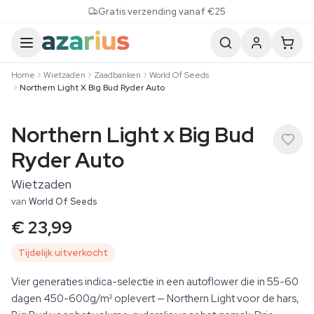
Skip to content
Gratis verzending vanaf €25
Home
Wietzaden
Zaadbanken
World Of Seeds
Northern Light X Big Bud Ryder Auto
Northern Light x Big Bud
Ryder Auto
Wietzaden
van
World Of Seeds
€ 23,99
Tijdelijk uitverkocht
Vier generaties indica-selectie in een autoflower die in 55-60
dagen 450-600g/m² oplevert — Northern Light voor de hars,