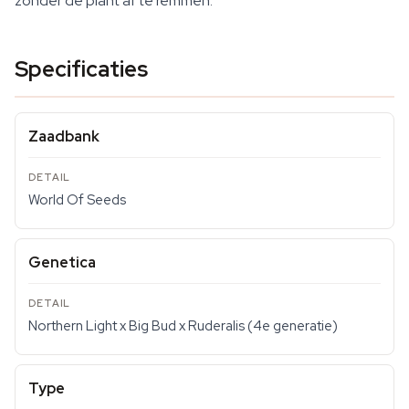
zonder de plant af te remmen.
Specificaties
Zaadbank
World Of Seeds
Genetica
Northern Light x Big Bud x Ruderalis (4e generatie)
Type