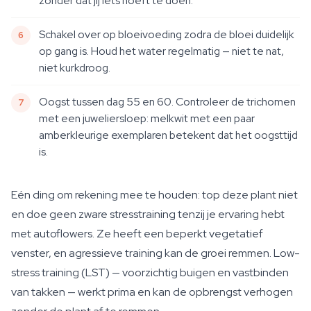
zonder dat jij iets hoeft te doen.
Schakel over op bloeivoeding zodra de bloei duidelijk
op gang is. Houd het water regelmatig — niet te nat,
niet kurkdroog.
Oogst tussen dag 55 en 60. Controleer de trichomen
met een juweliersloep: melkwit met een paar
amberkleurige exemplaren betekent dat het oogsttijd
is.
Eén ding om rekening mee te houden: top deze plant niet
en doe geen zware stresstraining tenzij je ervaring hebt
met autoflowers. Ze heeft een beperkt vegetatief
venster, en agressieve training kan de groei remmen. Low-
stress training (LST) — voorzichtig buigen en vastbinden
van takken — werkt prima en kan de opbrengst verhogen