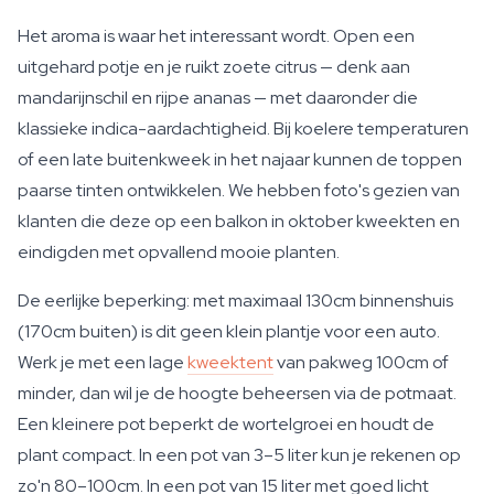
Het aroma is waar het interessant wordt. Open een
uitgehard potje en je ruikt zoete citrus — denk aan
mandarijnschil en rijpe ananas — met daaronder die
klassieke indica-aardachtigheid. Bij koelere temperaturen
of een late buitenkweek in het najaar kunnen de toppen
paarse tinten ontwikkelen. We hebben foto's gezien van
klanten die deze op een balkon in oktober kweekten en
eindigden met opvallend mooie planten.
De eerlijke beperking: met maximaal 130cm binnenshuis
(170cm buiten) is dit geen klein plantje voor een auto.
Werk je met een lage
kweektent
van pakweg 100cm of
minder, dan wil je de hoogte beheersen via de potmaat.
Een kleinere pot beperkt de wortelgroei en houdt de
plant compact. In een pot van 3–5 liter kun je rekenen op
zo'n 80–100cm. In een pot van 15 liter met goed licht