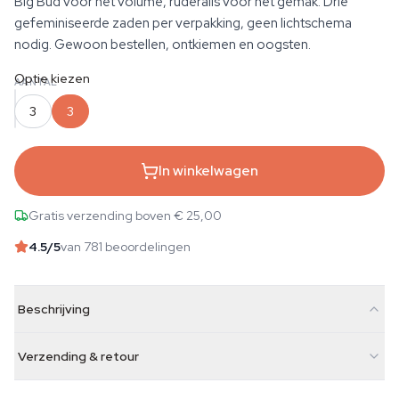
Big Bud voor het volume, ruderalis voor het gemak. Drie
gefeminiseerde zaden per verpakking, geen lichtschema
nodig. Gewoon bestellen, ontkiemen en oogsten.
Optie kiezen
AANTAL
3
3
In winkelwagen
Gratis verzending boven € 25,00
4.5
/5
van 781 beoordelingen
Beschrijving
Verzending & retour