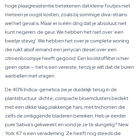
hoge plaagresistentie betekenen dat kleine foutjes niet
meteen je oogst kosten, zoals bij sommige diva-strains
wel het geval is. Maar er is één ding dat je absoluut niet
kunt negeren: de geur. We hebben het niet over 'een
beetje stevig'. We hebben het over je complete woning
die ruikt alsof iemand een jerrycan diesel over een
citroenboompje heeft gegooid. Een koolstoffilter is hier
geen optie — het is een vereiste, tenzij je wilt dat de buren
aanbellen met vragen.
De 40% Indica-genetica zie je duidelijk terug in de
plantstructuur: dichte, compacte bloemclusters bedekt
met een dikke laag plakkerige hars, met trichomen die
zelfs de omliggende bladeren bereiken. Heb je eerder
pure Sativa's gekweekt en vond je ze te slungelig? New
York 47 is een verademing. Ze heeft nog steeds die