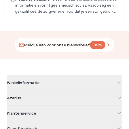
informatie en vormt geen medisch advies. Raadpleeg een
gekwalificeerde zorgverlener voordat je een stof gebruikt.
Meld je aan voor onze nieuwsbrief
-10%
Winkelinformatie
Azarius
Azarius
Galvaniweg 11
5482 TN Schijndel
Cannabiszaden
Klantenservice
Nederland
Paddo's
Verzendinfo
support@azarius.com
Smokeshop
Over & juridisch