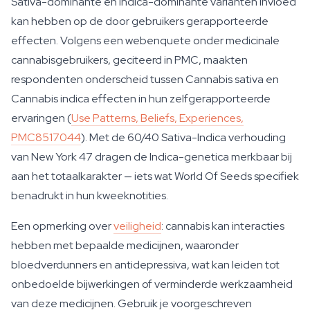
Sativa-dominante en Indica-dominante varianten invloed
kan hebben op de door gebruikers gerapporteerde
effecten. Volgens een webenquete onder medicinale
cannabisgebruikers, geciteerd in PMC, maakten
respondenten onderscheid tussen Cannabis sativa en
Cannabis indica effecten in hun zelfgerapporteerde
ervaringen (
Use Patterns, Beliefs, Experiences,
PMC8517044
). Met de 60/40 Sativa-Indica verhouding
van New York 47 dragen de Indica-genetica merkbaar bij
aan het totaalkarakter — iets wat World Of Seeds specifiek
benadrukt in hun kweeknotities.
Een opmerking over
veiligheid
: cannabis kan interacties
hebben met bepaalde medicijnen, waaronder
bloedverdunners en antidepressiva, wat kan leiden tot
onbedoelde bijwerkingen of verminderde werkzaamheid
van deze medicijnen. Gebruik je voorgeschreven