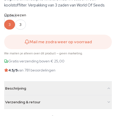
koolstoffilter. Verpakking van 3 zaden van World Of Seeds.
Optie kiezen
AANTAL
3
3
Mail me zodra weer op voorraad
We mailen je alleen over dit product — geen marketing.
Gratis verzending boven € 25,00
4.5
/5
van 781 beoordelingen
Beschrijving
Verzending & retour