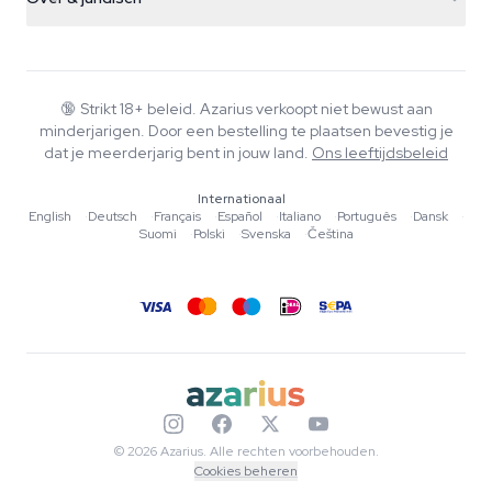
+31(0)204897914
Retourbeleid
Smartshop
Over Azarius
Kwaliteitsgarantie
Herbshop
Wiki
Contact
Growshop
Blog
🔞
Strikt 18+ beleid. Azarius verkoopt niet bewust aan
Veelgestelde vragen
minderjarigen. Door een bestelling te plaatsen bevestig je
Muziek
Privacybeleid
dat je meerderjarig bent in jouw land.
Ons leeftijdsbeleid
Schrijvers
Internationaal
Redactionele normen
English
·
Deutsch
·
Français
·
Español
·
Italiano
·
Português
·
Dansk
·
Suomi
·
Polski
·
Svenska
·
Čeština
Tools & Calculators
Acties
Sitemap
© 2026 Azarius. Alle rechten voorbehouden.
Cookies beheren