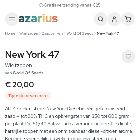
Skip to content
Gratis verzending vanaf €25
Home
Wietzaden
Zaadbanken
World Of Seeds
New York 47
New York 47
Wietzaden
van
World Of Seeds
€ 20,00
Tijdelijk uitverkocht
AK-47 gekruist met New York Diesel in één gefeminiseerd
zaad — tot 20% THC en opbrengsten van 350 tot 600 gram
per plant. De 60/40 Sativa-Indica verhouding geeft je dichte,
harsrijke toppen met een onmiskenbaar diesel-citroen aroma.
Beginnersvriendelijk te kweken, maar investeer in een