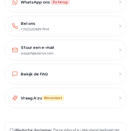
WhatsApp ons
Zo terug
Bel ons
+31(0)204897914
Stuur een e-mail
support@azarius.com
Bekijk de FAQ
Vraag A
i
zu
Binnenkort
Medische disclaimer.
Deze inhoud is uitsluitend bedoeld ter