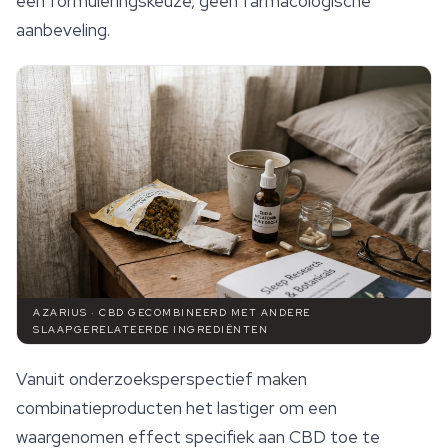
een formuleringskeuze, geen farmacologische
aanbeveling.
AZARIUS · CBD GECOMBINEERD MET ANDERE
SLAAPGERELATEERDE INGREDIËNTEN
Vanuit onderzoeksperspectief maken
combinatieproducten het lastiger om een
waargenomen effect specifiek aan CBD toe te