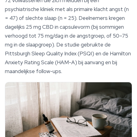
72 volwassenen die zich meldden bij een
psychiatrische kliniek met als primaire klacht angst (n
= 47) of slechte slaap (n = 25). Deelnemers kregen
dagelijks 25 mg CBD in capsulevorm (bij sommigen
verhoogd tot 75 mg/dag in de angstgroep, of 50–75
mg in de slaapgroep). De studie gebruikte de
Pittsburgh Sleep Quality Index (PSQI) en de Hamilton
Anxiety Rating Scale (HAM-A) bij aanvang en bij
maandelijkse follow-ups.