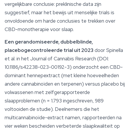
vergelijkbare conclusie: preklinische data zijn
suggestief, maar het bewijs uit menselijke trials is
onvoldoende om harde conclusies te trekken over
CBD-monotherapie voor slaap.
Een gerandomiseerde, dubbelblinde,
placebogecontroleerde trial uit 2023
door Spinella
et al. in het
Journal of Cannabis Research
(DOI:
10.1186/s42238-023-00192-3) onderzocht een CBD-
dominant hennepextract (met kleine hoeveelheden
andere cannabinoïden en
terpenen
) versus placebo bij
volwassenen met zelfgerapporteerde
slaapproblemen (n = 1.793 ingeschreven, 989
voltooiden de studie). Deelnemers die het
multicannabinoïde-extract namen, rapporteerden na
vier weken bescheiden verbeterde slaapkwaliteit op