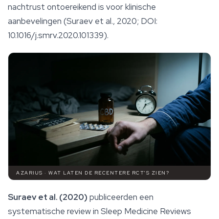
nachtrust ontoereikend is voor klinische
aanbevelingen (Suraev et al., 2020; DOI:
10.1016/j.smrv.2020.101339).
AZARIUS · WAT LATEN DE RECENTERE RCT'S ZIEN?
Suraev et al. (2020)
publiceerden een
systematische review in
Sleep Medicine Reviews