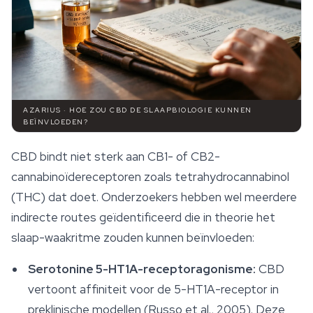
AZARIUS · HOE ZOU CBD DE SLAAPBIOLOGIE KUNNEN
BEÏNVLOEDEN?
CBD bindt niet sterk aan CB1- of CB2-
cannabinoïdereceptoren zoals tetrahydrocannabinol
(THC) dat doet. Onderzoekers hebben wel meerdere
indirecte routes geïdentificeerd die in theorie het
slaap
-waakritme zouden kunnen beïnvloeden:
Serotonine 5-HT1A-receptoragonisme:
CBD
vertoont affiniteit voor de 5-HT1A-receptor in
preklinische modellen (Russo et al., 2005). Deze