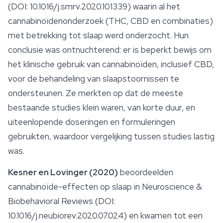
(DOI: 10.1016/j.smrv.2020.101339) waarin al het
cannabinoïdenonderzoek (THC, CBD en combinaties)
met betrekking tot slaap werd onderzocht. Hun
conclusie was ontnuchterend: er is beperkt bewijs om
het klinische gebruik van
cannabinoïden
, inclusief CBD,
voor de behandeling van slaapstoornissen te
ondersteunen. Ze merkten op dat de meeste
bestaande studies klein waren, van korte duur, en
uiteenlopende doseringen en formuleringen
gebruikten, waardoor vergelijking tussen studies lastig
was.
Kesner en Lovinger (2020)
beoordeelden
cannabinoïde-effecten op slaap in
Neuroscience &
Biobehavioral Reviews
(DOI:
10.1016/j.neubiorev.2020.07.024) en kwamen tot een