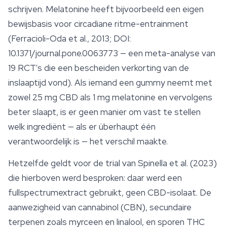
schrijven. Melatonine heeft bijvoorbeeld een eigen
bewijsbasis voor circadiane ritme-entrainment
(Ferracioli-Oda et al., 2013; DOI:
10.1371/journal.pone.0063773 — een meta-analyse van
19 RCT's die een bescheiden verkorting van de
inslaaptijd vond). Als iemand een gummy neemt met
zowel 25 mg CBD als 1 mg melatonine en vervolgens
beter slaapt, is er geen manier om vast te stellen
welk ingrediënt — als er überhaupt één
verantwoordelijk is — het verschil maakte.
Hetzelfde geldt voor de trial van Spinella et al. (2023)
die hierboven werd besproken: daar werd een
fullspectrumextract gebruikt, geen CBD-isolaat. De
aanwezigheid van cannabinol (CBN), secundaire
terpenen zoals myrceen en linalool, en sporen THC