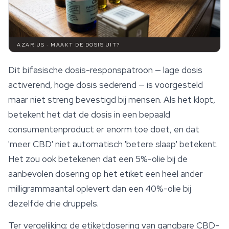
AZARIUS · MAAKT DE DOSIS UIT?
Dit bifasische dosis-responspatroon — lage dosis
activerend, hoge dosis sederend — is voorgesteld
maar niet streng bevestigd bij mensen. Als het klopt,
betekent het dat de dosis in een bepaald
consumentenproduct er enorm toe doet, en dat
'meer CBD' niet automatisch 'betere slaap' betekent.
Het zou ook betekenen dat een 5%-olie bij de
aanbevolen dosering op het etiket een heel ander
milligrammaantal oplevert dan een 40%-olie bij
dezelfde drie druppels.
Ter vergelijking: de etiketdosering van gangbare CBD-