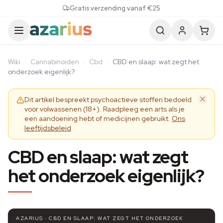
Skip to content
Gratis verzending vanaf €25
Wiki
·
Cannabinoiden
·
Cbd
·
CBD en slaap: wat zegt het
onderzoek eigenlijk?
Dit artikel bespreekt psychoactieve stoffen bedoeld
voor volwassenen (18+). Raadpleeg een arts als je
een aandoening hebt of medicijnen gebruikt.
Ons
leeftijdsbeleid
CBD en slaap: wat zegt
het onderzoek eigenlijk?
AZARIUS · CBD EN SLAAP: WAT ZEGT HET ONDERZOEK