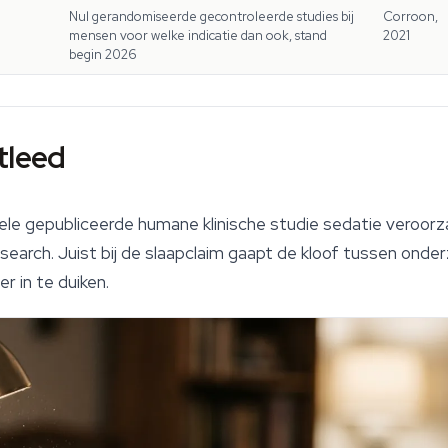
Nul gerandomiseerde gecontroleerde studies bij
Corroon,
mensen voor welke indicatie dan ook, stand
2021
begin 2026
tleed
ele gepubliceerde humane klinische studie sedatie veroorza
esearch
. Juist bij de slaapclaim gaapt de kloof tussen ond
r in te duiken.