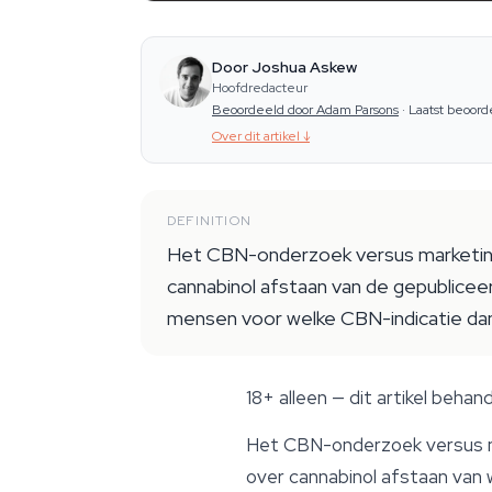
Door Joshua Askew
Hoofdredacteur
Beoordeeld door Adam Parsons
·
Laatst beoord
Over dit artikel
↓
DEFINITION
Het CBN-onderzoek versus marketingve
cannabinol afstaan van de gepublice
mensen voor welke CBN-indicatie dan
18+ alleen
— dit artikel behan
Het CBN-onderzoek versus mar
over
cannabinol
afstaan van w