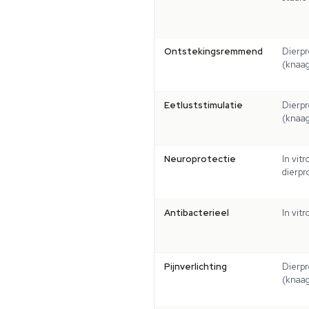
Ontstekingsremmend
Dierp
(knaag
Eetluststimulatie
Dierp
(knaag
Neuroprotectie
In vitr
dierpr
Antibacterieel
In vitr
Pijnverlichting
Dierp
(knaag