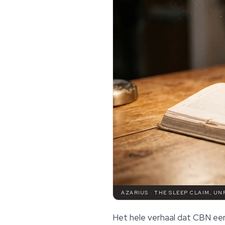
AZARIUS · THE SLEEP CLAIM, U
Het hele verhaal dat CBN een 