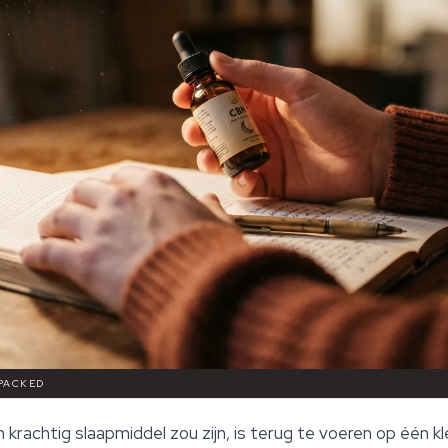
NPACKED
krachtig slaapmiddel zou zijn, is terug te voeren op één kle