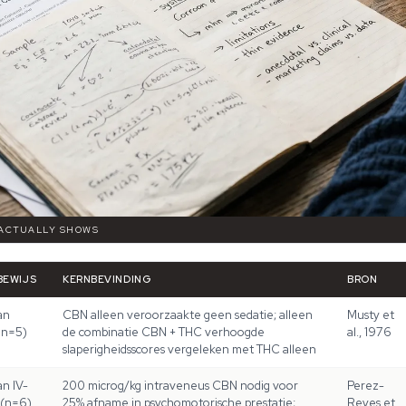
 ACTUALLY SHOWS
BEWIJS
KERNBEVINDING
BRON
an
CBN alleen veroorzaakte geen sedatie; alleen
Musty et
 n=5)
de combinatie CBN + THC verhoogde
al., 1976
slaperigheidsscores vergeleken met THC alleen
n IV-
200 microg/kg intraveneus CBN nodig voor
Perez-
 (n=6)
25% afname in psychomotorische prestatie;
Reyes et