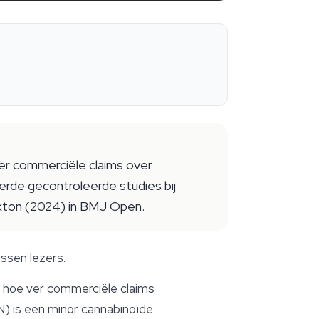
ver commerciële claims over
rde gecontroleerde studies bij
exton (2024) in BMJ Open.
ssen lezers.
t hoe ver commerciële claims
N) is een minor cannabinoïde