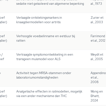
sedatie niet geïsoleerd van algemene beperking
al., 1973
roef
Verlaagde ontstekingsmarkers in
Zurier et
dier)
knaagdiermodellen voor artritis
al., 2003
roef
Verhoogde voedselinname en eetduur bij
Farrimond
dier)
ratten
et al., 2012
o /
Vertraagde symptomontwikkeling in een
Weydt et
oef
transgeen muismodel voor ALS
al., 2005
o
Activiteit tegen MRSA-stammen onder
Appendino
laboratoriumomstandigheden
et al.,
2008
roef
Analgetische effecten in ratmodellen, mogelijk
Wong en
dier)
via een ander mechanisme dan THC
Bhatt,
2024