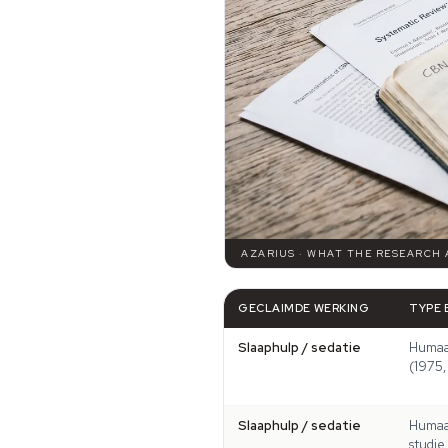
AZARIUS · WHAT THE RESEARCH
GECLAIMDE WERKING
TYPE 
Slaaphulp / sedatie
Huma
(1975,
Slaaphulp / sedatie
Humaa
studie