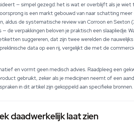
ert — simpel gezegd: het is wat er overblijft als je wiet te 
oorsprong is een markt gebouwd van naar schatting meer d
leen, aldus de systematische review van Corroon en Sexton 
 — de verpakkingen beloven je praktisch een slaapliedje. 
iketten suggereren, dat zijn twee werelden die nauwelijk
n preklinische data op een rij, vergelijkt die met de commerci
formatief en vormt geen medisch advies. Raadpleeg een gekw
roduct gebruikt, zeker als je medicijnen neemt of een aand
raken in dit artikel zijn gekoppeld aan specifieke bronnen.
k daadwerkelijk laat zien