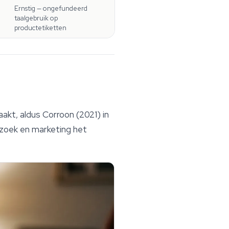
Ernstig — ongefundeerd
taalgebruik op
productetiketten
akt, aldus Corroon (2021) in
erzoek en marketing het