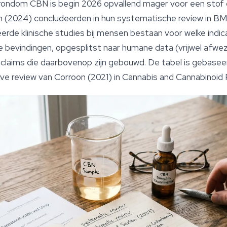
 rondom CBN is begin 2026 opvallend mager voor een stof
n (2024) concludeerden in hun systematische review in
BM
rde klinische studies bij mensen bestaan voor welke indic
e bevindingen, opgesplitst naar humane data (vrijwel afwez
gclaims die daarbovenop zijn gebouwd. De tabel is gebase
eve review van Corroon (2021) in
Cannabis and Cannabinoid