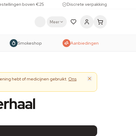
estellingen boven €25
Discrete verpakking
Meer
Smokeshop
Aanbiedingen
ening hebt of medicijnen gebruikt.
Ons
rhaal