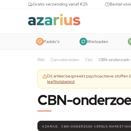
Skip to content
Gratis verzending vanaf €25
Bestel vóó
Paddo's
Wietzaden
Wiki
·
Cannabinoiden
·
Cbn
·
CBN-onderzoek v
Dit artikel bespreekt psychoactieve stoffen
leeftijdsbeleid
CBN-onderzoek
AZARIUS · CBN-ONDERZOEK VERSUS MARKETIN