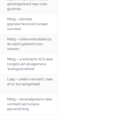
geëxtrapoleerd naar orale
gummies
Matig — dierdata
gepresenteerd als humaan
voordeel
Matig — ratteneetlustdata op
de markt gebracht voor
mensen
Matig — preklinische ALS-data
hergebruikt als algemene
'breingezondheid'
Laag — zelden vermarkt, maar
af en toe aangehaald
Matig — dieranalgetische data
vermarkt als humane
pijnverlichting