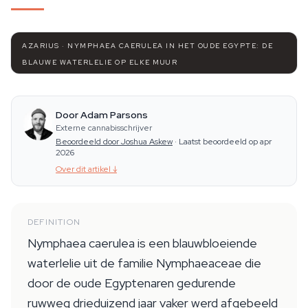
AZARIUS · NYMPHAEA CAERULEA IN HET OUDE EGYPTE: DE
BLAUWE WATERLELIE OP ELKE MUUR
Door Adam Parsons
Externe cannabisschrijver
Beoordeeld door Joshua Askew
·
Laatst beoordeeld op apr
2026
Over dit artikel
↓
DEFINITION
Nymphaea caerulea is een blauwbloeiende
waterlelie uit de familie Nymphaeaceae die
door de oude Egyptenaren gedurende
ruwweg drieduizend jaar vaker werd afgebeeld