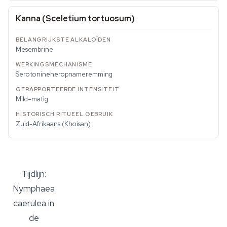
Kanna (Sceletium tortuosum)
Mesembrine
Serotonineheropnameremming
Mild–matig
Zuid-Afrikaans (Khoisan)
Tijdlijn:
Nymphaea
caerulea in
de