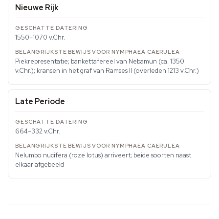
Nieuwe Rijk
1550–1070 v.Chr.
Piekrepresentatie; bankettafereel van Nebamun (ca. 1350
v.Chr.); kransen in het graf van Ramses II (overleden 1213 v.Chr.)
Late Periode
664–332 v.Chr.
Nelumbo nucifera (roze lotus) arriveert; beide soorten naast
elkaar afgebeeld