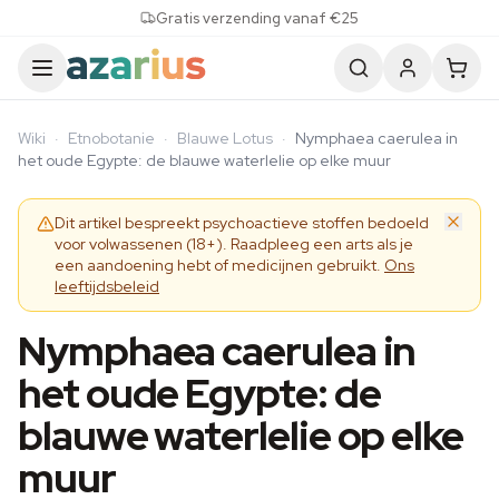
Skip to content
Gratis verzending vanaf €25
Wiki
·
Etnobotanie
·
Blauwe Lotus
·
Nymphaea caerulea in
het oude Egypte: de blauwe waterlelie op elke muur
Dit artikel bespreekt psychoactieve stoffen bedoeld
voor volwassenen (18+). Raadpleeg een arts als je
een aandoening hebt of medicijnen gebruikt.
Ons
leeftijdsbeleid
Nymphaea caerulea in
het oude Egypte: de
blauwe waterlelie op elke
muur