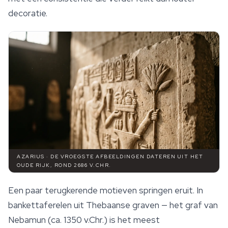
decoratie.
AZARIUS · DE VROEGSTE AFBEELDINGEN DATEREN UIT HET
OUDE RIJK, ROND 2686 V.CHR.
Een paar terugkerende motieven springen eruit. In
bankettaferelen uit Thebaanse graven — het graf van
Nebamun (ca. 1350 v.Chr.) is het meest