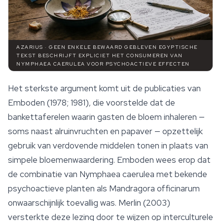
AZARIUS · GEEN ENKELE BEWAARD GEBLEVEN EGYPTISCHE
TEKST BESCHRIJFT EXPLICIET HET CONSUMEREN VAN
NYMPHAEA CAERULEA VOOR PSYCHOACTIEVE EFFECTEN
Het sterkste argument komt uit de publicaties van
Emboden (1978; 1981), die voorstelde dat de
bankettaferelen waarin gasten de bloem inhaleren —
soms naast alruinvruchten en papaver — opzettelijk
gebruik van verdovende middelen tonen in plaats van
simpele bloemenwaardering. Emboden wees erop dat
de combinatie van
Nymphaea caerulea
met bekende
psychoactieve planten als
Mandragora officinarum
onwaarschijnlijk toevallig was. Merlin (2003)
versterkte deze lezing door te wijzen op interculturele