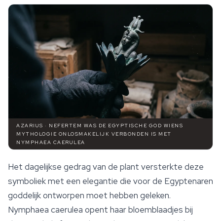
AZARIUS · NEFERTEM WAS DE EGYPTISCHE GOD WIENS
MYTHOLOGIE ONLOSMAKELIJK VERBONDEN IS MET
NYMPHAEA CAERULEA
Het dagelijkse gedrag van de plant versterkte deze
symboliek met een elegantie die voor de Egyptenaren
goddelijk ontworpen moet hebben geleken.
Nymphaea caerulea
opent haar bloemblaadjes bij