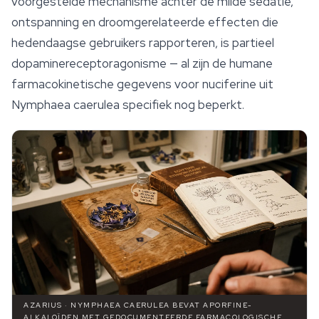
voorgestelde mechanisme achter de milde sedatie,
ontspanning
en droomgerelateerde effecten die
hedendaagse gebruikers rapporteren, is partieel
dopaminereceptoragonisme — al zijn de humane
farmacokinetische gegevens voor nuciferine uit
Nymphaea caerulea
specifiek nog beperkt.
AZARIUS · NYMPHAEA CAERULEA BEVAT APORFINE-
ALKALOÏDEN MET GEDOCUMENTEERDE FARMACOLOGISCHE