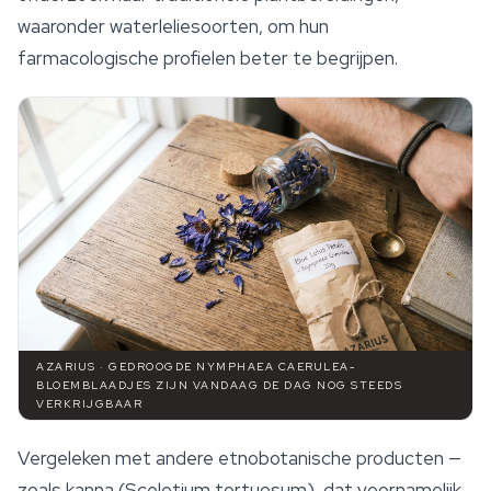
waaronder waterleliesoorten, om hun
farmacologische profielen beter te begrijpen.
AZARIUS · GEDROOGDE NYMPHAEA CAERULEA-
BLOEMBLAADJES ZIJN VANDAAG DE DAG NOG STEEDS
VERKRIJGBAAR
Vergeleken met andere etnobotanische producten —
zoals kanna (
Sceletium tortuosum
), dat voornamelijk