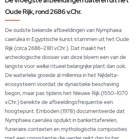
De vroegste afbeeldingen dateren uit het
Oude Rijk, rond 2686 v.Chr.
De oudste bekende afbeeldingen van
Nymphaea
caerulea
in Egyptische kunst stammen uit het Oude
Rijk (circa 2686–2181 v.Chr.). Dat maakt het
archeologische dossier van deze bloem een van de
langste voor welke ritueel belangrijke plant dan ook.
De waterlelie groeide al millennia in het Nijldelta-
ecosysteem voordat de dynastieke beschaving
begon, maar pas tijdens het Nieuwe Rijk (1550–1070
v.Chr.) bereikte de afbeeldingsfrequentie een
hoogtepunt. Emboden (1978) documenteerde dat
Nymphaea caerulea
opduikt in bankettaferelen,
funeraire contexten en mythologische composities
met een consistentie die verder reikt dan louter