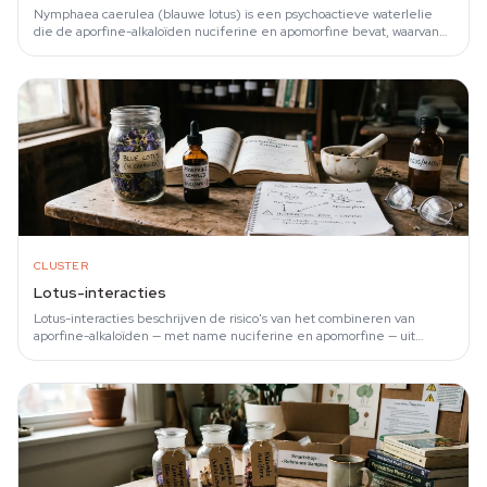
Nymphaea caerulea (blauwe lotus) is een psychoactieve waterlelie
die de aporfine-alkaloïden nuciferine en apomorfine bevat, waarvan
wordt aangenomen dat ze…
CLUSTER
Lotus-interacties
Lotus-interacties beschrijven de risico's van het combineren van
aporfine-alkaloïden — met name nuciferine en apomorfine — uit
Nymphaea caerulea, Nymphaea…