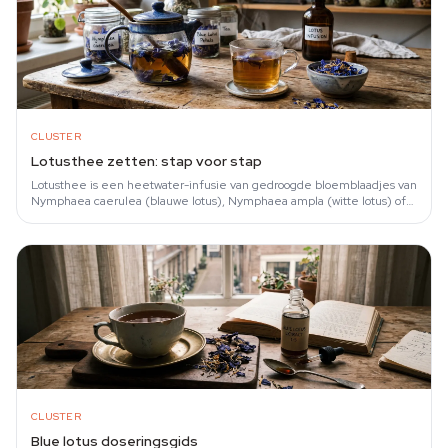
CLUSTER
Lotusthee zetten: stap voor stap
Lotusthee is een heetwater-infusie van gedroogde bloemblaadjes van
Nymphaea caerulea (blauwe lotus), Nymphaea ampla (witte lotus) of
Nelumbo nucifera (roze…
CLUSTER
Blue lotus doseringsgids