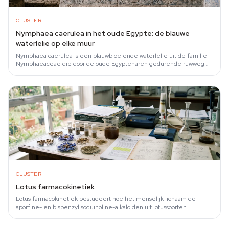
CLUSTER
Nymphaea caerulea in het oude Egypte: de blauwe
waterlelie op elke muur
Nymphaea caerulea is een blauwbloeiende waterlelie uit de familie
Nymphaeaceae die door de oude Egyptenaren gedurende ruwweg
drieduizend jaar vaker werd…
CLUSTER
Lotus farmacokinetiek
Lotus farmacokinetiek bestudeert hoe het menselijk lichaam de
aporfine- en bisbenzylisoquinoline-alkaloïden uit lotussoorten
opneemt, verdeelt, afbreekt en…