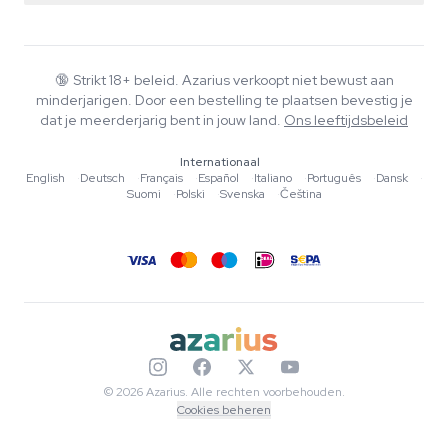
Smartshop
Over Azarius
Kwaliteitsgarantie
Herbshop
Wiki
Contact
Growshop
Blog
🔞
Strikt 18+ beleid. Azarius verkoopt niet bewust aan
Veelgestelde vragen
minderjarigen. Door een bestelling te plaatsen bevestig je
Muziek
Privacybeleid
dat je meerderjarig bent in jouw land.
Ons leeftijdsbeleid
Schrijvers
Internationaal
Redactionele normen
English
·
Deutsch
·
Français
·
Español
·
Italiano
·
Português
·
Dansk
·
Suomi
·
Polski
·
Svenska
·
Čeština
Tools & Calculators
Acties
Sitemap
© 2026 Azarius. Alle rechten voorbehouden.
Cookies beheren