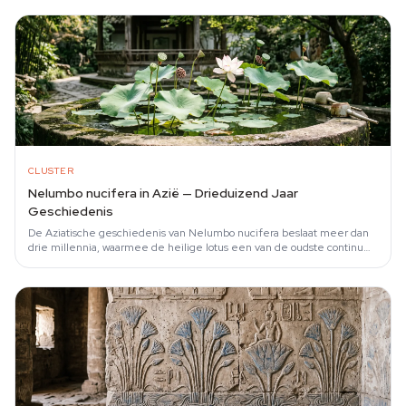
CLUSTER
Nelumbo nucifera in Azië — Drieduizend Jaar
Geschiedenis
De Aziatische geschiedenis van Nelumbo nucifera beslaat meer dan
drie millennia, waarmee de heilige lotus een van de oudste continu
geteelde waterplanten van…