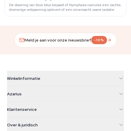
De dosering van blue lotus bepaalt of Nymphaea caerulea een zachte,
dromerige ontspanning oplevert of een onverwacht zware sedatie.
Meld je aan voor onze nieuwsbrief
-10%
Winkelinformatie
Azarius
Azarius
Galvaniweg 11
5482 TN Schijndel
Cannabiszaden
Klantenservice
Nederland
Paddo's
Verzendinfo
support@azarius.com
Smokeshop
Over & juridisch
+31(0)204897914
Retourbeleid