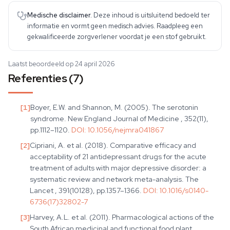
Medische disclaimer.
Deze inhoud is uitsluitend bedoeld ter
informatie en vormt geen medisch advies. Raadpleeg een
gekwalificeerde zorgverlener voordat je een stof gebruikt.
Laatst beoordeeld op 24 april 2026
Referenties (7)
[
1
]
Boyer, E.W. and Shannon, M. (2005). The serotonin
syndrome. New England Journal of Medicine , 352(11),
pp.1112–1120.
DOI:
10.1056/nejmra041867
[
2
]
Cipriani, A. et al. (2018). Comparative efficacy and
acceptability of 21 antidepressant drugs for the acute
treatment of adults with major depressive disorder: a
systematic review and network meta-analysis. The
Lancet , 391(10128), pp.1357–1366.
DOI:
10.1016/s0140-
6736(17)32802-7
[
3
]
Harvey, A.L. et al. (2011). Pharmacological actions of the
South African medicinal and functional food plant