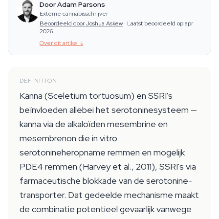
Door Adam Parsons
Externe cannabisschrijver
Beoordeeld door Joshua Askew
·
Laatst beoordeeld op apr
2026
Over dit artikel
↓
DEFINITION
Kanna (Sceletium tortuosum) en SSRI's
beïnvloeden allebei het serotoninesysteem —
kanna via de alkaloïden mesembrine en
mesembrenon die in vitro
serotonineheropname remmen en mogelijk
PDE4 remmen (Harvey et al., 2011), SSRI's via
farmaceutische blokkade van de serotonine-
transporter. Dat gedeelde mechanisme maakt
de combinatie potentieel gevaarlijk vanwege