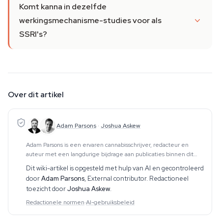
Komt kanna in dezelfde
werkingsmechanisme-studies voor als
SSRI's?
Over dit artikel
Adam Parsons
·
Joshua Askew
Adam Parsons is een ervaren cannabisschrijver, redacteur en
auteur met een langdurige bijdrage aan publicaties binnen dit
vakgebied. Zijn werk omvat CBD, psychedelica, etnobotanica en
Dit wiki-artikel is opgesteld met hulp van AI en gecontroleerd
aanverwante onderwerpen. Hij produce
door
Adam Parsons
,
External contributor
. Redactioneel
toezicht door
Joshua Askew
.
Redactionele normen
·
AI-gebruiksbeleid