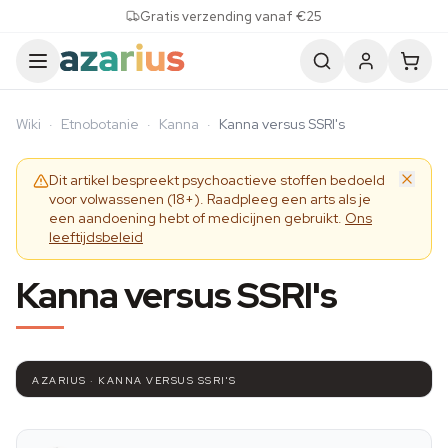
Skip to content
Gratis verzending vanaf €25
Wiki
·
Etnobotanie
·
Kanna
·
Kanna versus SSRI's
Dit artikel bespreekt psychoactieve stoffen bedoeld
voor volwassenen (18+). Raadpleeg een arts als je
een aandoening hebt of medicijnen gebruikt.
Ons
leeftijdsbeleid
Kanna versus SSRI's
AZARIUS · KANNA VERSUS SSRI'S