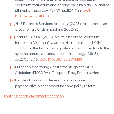
Sceletium tortuosum and its principal alkaloids. Journal of
Ethnopharmacology , 137(3), pp.1124–1129.
DOI:
10.1016/j.jep.2011.07.035
[
4
]
NHS Business Services Authority (2023). Antidepressant
prescribing trends in England 2022/23.
[
5
]
Terburg, D. et al. (2013). Acute effects of Sceletium
tortuosum (Zembrin), a dual 5-HT reuptake and PDE4
inhibitor, in the human amygdala and its connection to the
hypothalamus. Neuropsychopharmacology , 38(13),
pp.2708–2716.
DOI:
10.1038/npp.2013.183
[
6
]
European Monitoring Centre for Drugs and Drug
Addiction (EMCDDA). European Drug Report series.
[
7
]
Beckley Foundation. Research programme on
psychoactive plant compounds and policy reform.
Fout gezien? Neem contact met ons op