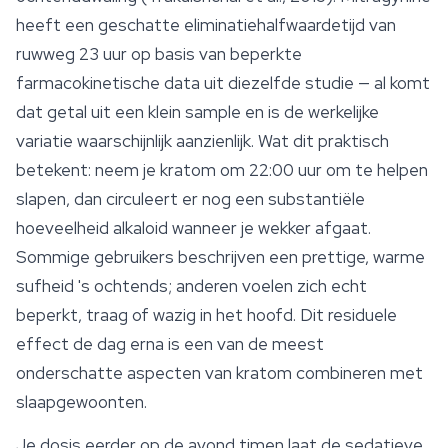
heeft een geschatte eliminatiehalfwaardetijd van
ruwweg 23 uur op basis van beperkte
farmacokinetische data uit diezelfde studie — al komt
dat getal uit een klein sample en is de werkelijke
variatie waarschijnlijk aanzienlijk. Wat dit praktisch
betekent: neem je kratom om 22:00 uur om te helpen
slapen, dan circuleert er nog een substantiële
hoeveelheid alkaloid wanneer je wekker afgaat.
Sommige gebruikers beschrijven een prettige, warme
sufheid 's ochtends; anderen voelen zich echt
beperkt, traag of wazig in het hoofd. Dit residuele
effect de dag erna is een van de meest
onderschatte aspecten van kratom combineren met
slaapgewoonten.
Je dosis eerder op de avond timen laat de sedatieve