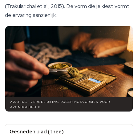
(Trakulsrichai et al., 2015). De vorm die je kiest vormt
de ervaring aanzienlijk.
AZARIUS · VERGELIJKING DOSERINGSVORMEN VOOR
AVONDGEBRUIK
Gesneden blad (thee)