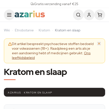
Skip to content
Gratis verzending vanaf €25
Wiki
·
Etnobotanie
·
Kratom
·
Kratom en slaap
Dit artikel bespreekt psychoactieve stoffen bedoeld
voor volwassenen (18+). Raadpleeg een arts als je
een aandoening hebt of medicijnen gebruikt.
Ons
leeftijdsbeleid
Kratom en slaap
AZARIUS · KRATOM EN SLAAP