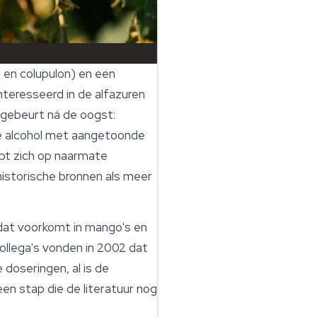
 en colupulon) en een
nteresseerd in de alfazuren
 gebeurt ná de oogst:
re alcohol met aangetoonde
opt zich op naarmate
istorische bronnen als meer
 dat voorkomt in mango's en
collega's vonden in 2002 dat
doseringen, al is de
n stap die de literatuur nog