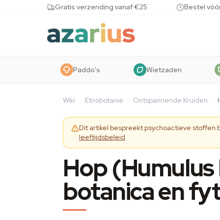
Skip to content
Gratis verzending vanaf €25
Bestel vóó
Paddo's
Wietzaden
Wiki
·
Etnobotanie
·
Ontspannende Kruiden
·
Dit artikel bespreekt psychoactieve stoffen
leeftijdsbeleid
Hop (Humulus l
botanica en f