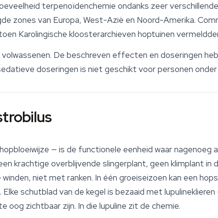
hoeveelheid terpenoïdenchemie ondanks zeer verschillende 
gde zones van Europa, West-Azië en Noord-Amerika. Comm
toen Karolingische kloosterarchieven hoptuinen vermeldden
oor volwassenen. De beschreven effecten en doseringen he
sedatieve doseringen is niet geschikt voor personen onder 
strobilus
e hopbloeiwijze — is de functionele eenheid waar nagenoeg a
en krachtige overblijvende slingerplant, geen klimplant in d
 winden, niet met ranken. In één groeiseizoen kan een ho
 Elke schutblad van de kegel is bezaaid met lupulinekliere
e oog zichtbaar zijn. In die lupuline zit de chemie.