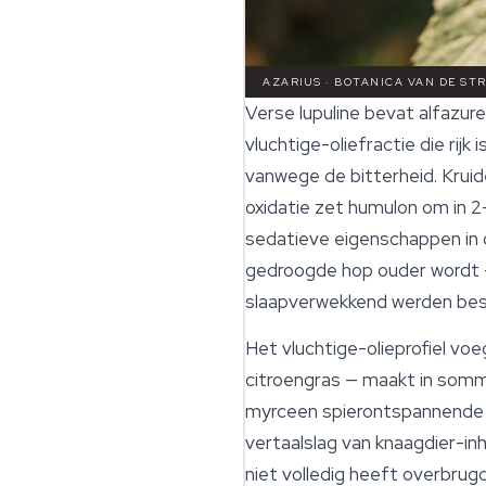
AZARIUS · BOTANICA VAN DE ST
Verse lupuline bevat alfazur
vluchtige-oliefractie die rijk 
vanwege de bitterheid. Kruid
oxidatie zet humulon om in 
sedatieve eigenschappen in d
gedroogde hop ouder wordt —
slaapverwekkend werden bes
Het vluchtige-olieprofiel v
citroengras — maakt in sommi
myrceen spierontspannende en
vertaalslag van knaagdier-in
niet volledig heeft overbrugd