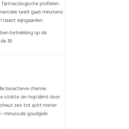
farmacologische profielen.
erciële teelt gaat minstens
 naast wijngaarden.
bben betrekking op de
de 18.
lle bioactieve chemie
e strikte zin: hop klimt door
pscheut zes tot acht meter
n — minuscule goudgele