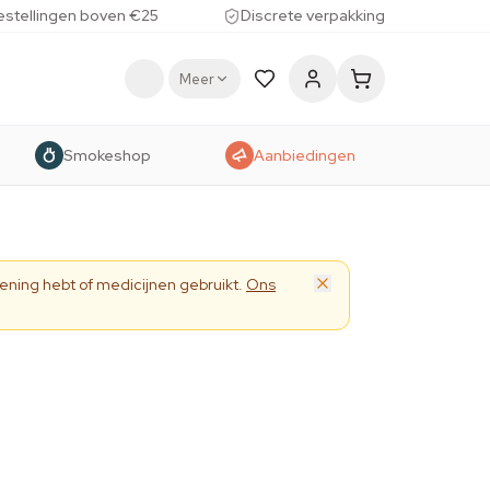
estellingen boven €25
Discrete verpakking
Meer
Smokeshop
Aanbiedingen
ening hebt of medicijnen gebruikt.
Ons