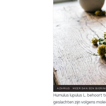
AZARIUS · MEER DAN EEN BIERI
Humulus lupulus
L. behoort t
geslachten zijn volgens molec