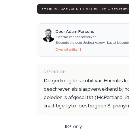
AZARIUS · HOP (HUMULUS LUPULUS) — SEDATIE
Door Adam Parsons
Externe cannabisschrijver
Beoordeeld door Joshua Askew
·
Laatst beoord
Over dit artikel
↓
DEFINITION
De gedroogde strobili van Humulus lu
beschreven als slaapverwekkend bij ho
geleden is afgesplitst (McPartland, 
krachtige fyto-oestrogeen 8-prenyln
18+ only