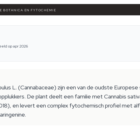
VE BOTANICA EN FYTOCHEMIE
eeld op apr 2026
pulus L. (Cannabaceae) zijn een van de oudste Europese s
pplukkers. De plant deelt een familie met Cannabis sativa,
2018), en levert een complex fytochemisch profiel met al
aringenine.