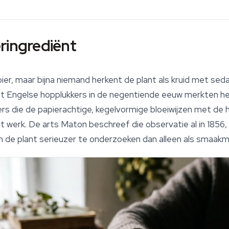
ringrediënt
 bier, maar bijna niemand herkent de plant als kruid met se
want Engelse hopplukkers in de negentiende eeuw merkten he
rs die de papierachtige, kegelvormige bloeiwijzen met de 
het werk. De arts Maton beschreef die observatie al in 1856
de plant serieuzer te onderzoeken dan alleen als smaakma