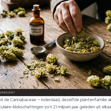
NGREDIËNT
ot de Cannabaceae — inderdaad, dezelfde plantenfamilie a
ulaire-klokschattingen zo'n 21 miljoen jaar geleden uit elk