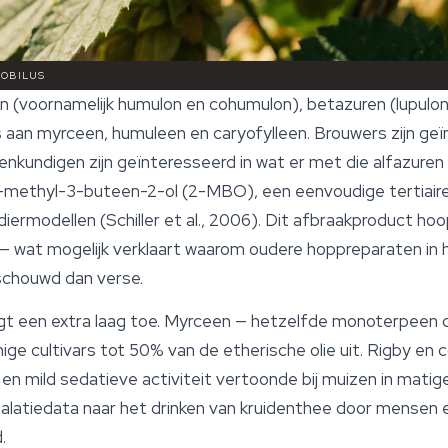
ROBILUS
en (voornamelijk humulon en cohumulon), betazuren (lupulon
is aan
myrceen
, humuleen en caryofylleen. Brouwers zijn geï
enkundigen zijn geïnteresseerd in wat er met die alfazuren
2-methyl-3-buteen-2-ol (2-MBO), een eenvoudige tertiai
iermodellen (Schiller et al., 2006). Dit afbraakproduct ho
 wat mogelijk verklaart waarom oudere hoppreparaten in h
chouwd dan verse.
oegt een extra laag toe. Myrceen — hetzelfde monoterpeen
ge cultivars tot 50% van de etherische olie uit. Rigby en 
 mild sedatieve activiteit vertoonde bij muizen in matige 
halatiedata naar het drinken van
kruidenthee
door mensen ee
.