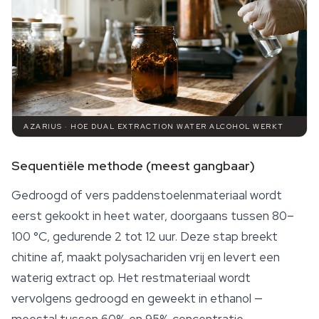
AZARIUS · HOE DUAL EXTRACTION WATER ALCOHOL WERKT
Sequentiële methode (meest gangbaar)
Gedroogd of vers paddenstoelenmateriaal wordt
eerst gekookt in heet water, doorgaans tussen 80–
100 °C, gedurende 2 tot 12 uur. Deze stap breekt
chitine af, maakt polysachariden vrij en levert een
waterig extract op. Het restmateriaal wordt
vervolgens gedroogd en geweekt in ethanol —