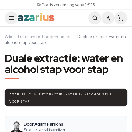
Skip to content
Gratis verzending vanaf €25
Wiki
·
Functionele-Paddenstoelen
·
Duale extractie: water en
alcohol stap voor stap
Duale extractie: water en
alcohol stap voor stap
AZARIUS · DUALE EXTRACTIE: WATER EN ALCOHOL STAP
VOOR STAP
Door Adam Parsons
Externe cannabisschrijver