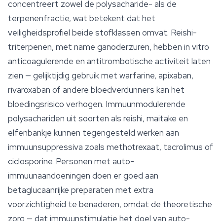
concentreert zowel de polysacharide- als de
terpenenfractie, wat betekent dat het
veiligheidsprofiel beide stofklassen omvat. Reishi-
triterpenen, met name ganoderzuren, hebben in vitro
anticoagulerende en antitrombotische activiteit laten
zien — gelijktijdig gebruik met warfarine, apixaban,
rivaroxaban of andere bloedverdunners kan het
bloedingsrisico verhogen. Immuunmodulerende
polysachariden uit soorten als reishi,
maitake
en
elfenbankje kunnen tegengesteld werken aan
immuunsuppressiva zoals methotrexaat, tacrolimus of
ciclosporine. Personen met auto-
immuunaandoeningen doen er goed aan
betaglucaanrijke preparaten met extra
voorzichtigheid te benaderen, omdat de theoretische
zorg — dat immuunstimulatie het doel van auto-