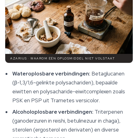
AZARIUS · WAAROM ÉÉN OPLOSMIDDEL NIET VOLSTAAT
Wateroplosbare verbindingen:
Betaglucanen
(β-1,3/1,6-gelinkte polysachariden), bepaalde
eiwitten en polysacharide-eiwitcomplexen zoals
PSK en PSP uit
Trametes versicolor
.
Alcoholoplosbare verbindingen:
Triterpenen
(ganoderzuren in reishi, betulinezuur in chaga),
sterolen (ergosterol en derivaten) en diverse