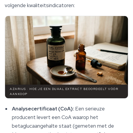
volgende kwaliteitsindicatoren:
AZARIUS · HOE JE EEN DUAAL EXTRACT BEOORDEELT VÓÓR
AANKOOP
Analysecertificaat (CoA):
Een serieuze
producent levert een CoA waarop het
betaglucaangehalte staat (gemeten met de