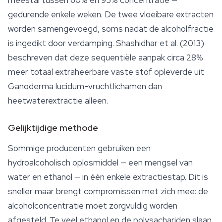
meestal tussen 60% en 95% concentratie —
gedurende enkele weken. De twee vloeibare extracten
worden samengevoegd, soms nadat de alcoholfractie
is ingedikt door verdamping. Shashidhar et al. (2013)
beschreven dat deze sequentiële aanpak circa 28%
meer totaal extraheerbare vaste stof opleverde uit
Ganoderma lucidum
-vruchtlichamen dan
heetwaterextractie alleen.
Gelijktijdige methode
Sommige producenten gebruiken een
hydroalcoholisch oplosmiddel — een mengsel van
water en ethanol — in één enkele extractiestap. Dit is
sneller maar brengt compromissen met zich mee: de
alcoholconcentratie moet zorgvuldig worden
afgesteld. Te veel ethanol en de polysachariden slaan