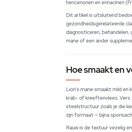
hericenonen en erinacinen (Fr
Dit artikel is uitsluitend be
gezondheidsgerelateerde clai
diagnosticeren, behandelen,
mane
of een ander supplemen
Hoe smaakt en vo
Lion's mane smaakt mild en l
krab- of kreeftenvlees. Vers
steelstructuur zoals je die k
zijn formaat — bijna sponsach
Rauw is de textuur vezelig en