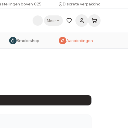
estellingen boven €25
Discrete verpakking
Meer
Smokeshop
Aanbiedingen