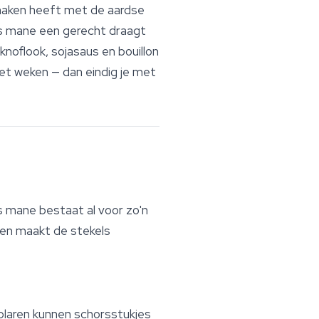
e maken heeft met de aardse
's mane een gerecht draagt
noflook, sojasaus en bouillon
oet weken — dan eindig je met
's mane bestaat al voor zo'n
en maakt de stekels
laren kunnen schorsstukjes