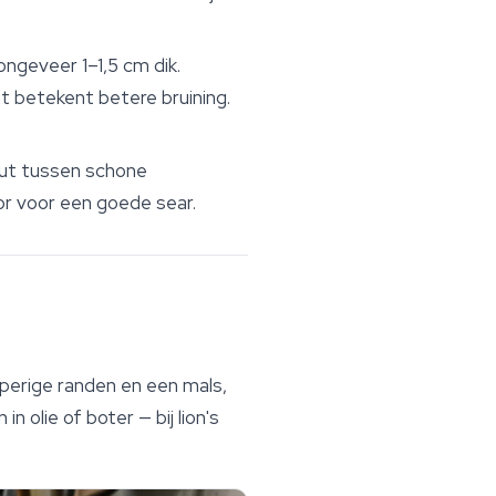
ongeveer 1–1,5 cm dik.
t betekent betere bruining.
uut tussen schone
or voor een goede sear.
perige randen en een mals,
olie of boter — bij lion's