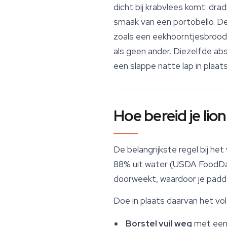
dicht bij krabvlees komt: dra
smaak van een portobello. De
zoals een eekhoorntjesbrood d
als geen ander. Diezelfde ab
een slappe natte lap in plaats
Hoe bereid je lio
De belangrijkste regel bij he
88% uit water (USDA FoodDat
doorweekt, waardoor je padd
Doe in plaats daarvan het vo
Borstel vuil weg
met een 