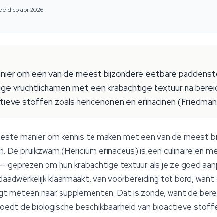
eeld op apr 2026
anier om een van de meest bijzondere eetbare paddenst
rige vruchtlichamen met een krabachtige textuur na berei
ctieve stoffen zoals hericenonen en erinacinen (Friedman
 beste manier om kennis te maken met een van de meest b
n. De pruikzwam (
Hericium erinaceus
) is een culinaire en m
— geprezen om hun krabachtige textuur als je ze goed aanp
 daadwerkelijk klaarmaakt, van voorbereiding tot bord, wan
ngt meteen naar supplementen. Dat is zonde, want de berei
oedt de biologische beschikbaarheid van bioactieve stoffe