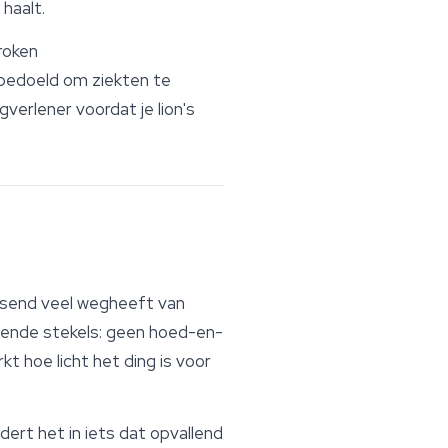
haalt.
roken
 bedoeld om ziekten te
gverlener voordat je
lion's
assend veel wegheeft van
ngende stekels: geen hoed-en-
kt hoe licht het ding is voor
dert het in iets dat opvallend