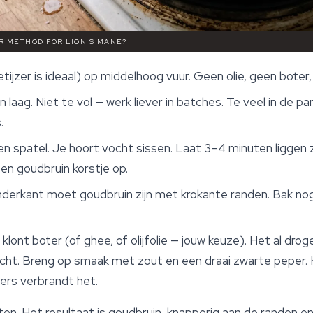
AR METHOD FOR LION'S MANE?
etijzer is ideaal) op middelhoog vuur. Geen olie, geen boter,
n laag. Niet te vol — werk liever in batches. Te veel in de 
.
n spatel. Je hoort vocht sissen. Laat 3–4 minuten liggen 
een goudbruin korstje op.
derkant moet goudbruin zijn met krokante randen. Bak no
 klont boter (of ghee, of olijfolie — jouw keuze). Het al dr
cht. Breng op smaak met zout en een draai zwarte peper. 
ders verbrandt het.
uten. Het resultaat is goudbruin, knapperig aan de randen e