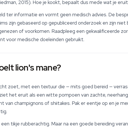
iedman, 2015). Hoe je kookt, bepaalt dus mede wat je eruit 
doeld ter informatie en vormt geen medisch advies. De besp
ms zijn gebaseerd op gepubliceerd onderzoek en zijn niet
 genezen of voorkomen. Raadpleeg een gekwalificeerde zor
t voor medische doeleinden gebruikt.
elt lion's mane?
icht zoet, met een textuur die — mits goed bereid — verr
 ziet het eruit als een witte pompoen van zachte, neerha
ent van champignons of shiitakes. Pak er eentje op en je mer
tig.
 een tikje rubberachtig. Maar na een goede bereiding veran