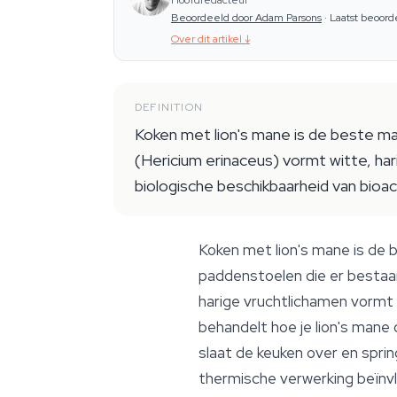
Hoofdredacteur
Beoordeeld door Adam Parsons
·
Laatst beoord
Over dit artikel
↓
DEFINITION
Koken met lion's mane is de beste m
(Hericium erinaceus) vormt witte, ha
biologische beschikbaarheid van bioa
Koken met lion's mane is de
paddenstoelen die er bestaa
harige vruchtlichamen vormt 
behandelt hoe je lion's mane
slaat de keuken over en spri
thermische verwerking beïnvl