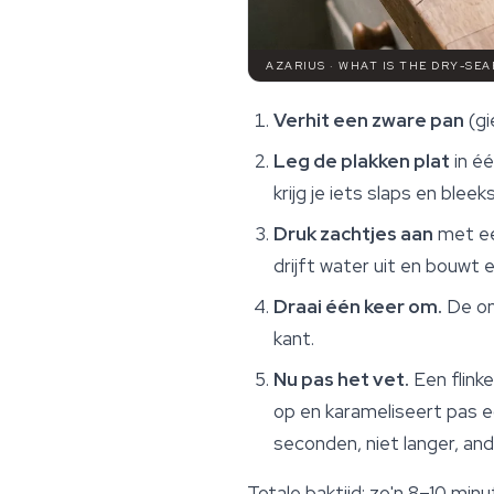
AZARIUS · WHAT IS THE DRY-SE
Verhit een zware pan
(gi
Leg de plakken plat
in éé
krijg je iets slaps en bleeks
Druk zachtjes aan
met ee
drijft water uit en bouwt 
Draai één keer om.
De on
kant.
Nu pas het vet.
Een flinke
op en karameliseert pas e
seconden, niet langer, an
Totale baktijd: zo'n 8–10 min