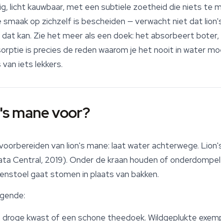
dig, licht kauwbaar, met een subtiele zoetheid die niets t
 smaak op zichzelf is bescheiden — verwacht niet dat lion
at kan. Zie het meer als een doek: het absorbeert boter, k
sorptie is precies de reden waarom je het nooit in water m
 van iets lekkers.
n's mane voor?
t voorbereiden van lion's mane: laat water achterwege. Lion
a Central, 2019). Onder de kraan houden of onderdompel
enstoel gaat stomen in plaats van bakken.
lgende:
droge kwast of een schone theedoek. Wildgeplukte exemp