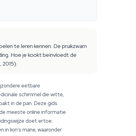
oelen te leren kennen. De pruikzwam
ding. Hoe je kookt beïnvloedt de
, 2015).
ijzondere eetbare
edicinale schimmel die witte,
akt in de pan. Deze gids
t de meeste online informatie
dingswijze doet ertoe:
n in lion's mane, waaronder