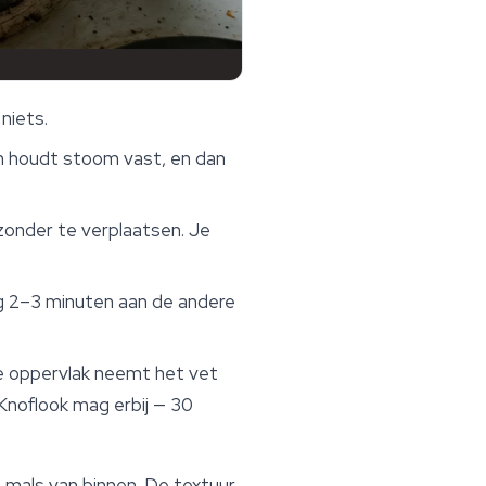
 niets.
pan houdt stoom vast, en dan
zonder te verplaatsen. Je
g 2–3 minuten aan de andere
oge oppervlak neemt het vet
Knoflook mag erbij — 30
n mals van binnen. De textuur