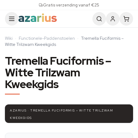
Skip to content
Gratis verzending vanaf €25
Wiki
·
Functionele-Paddenstoelen
·
Tremella Fuciformis –
Witte Trilzwam Kweekgids
Tremella Fuciformis –
Witte Trilzwam
Kweekgids
AZARIUS · TREMELLA FUCIFORMIS – WITTE TRILZWAM
KWEEKGIDS