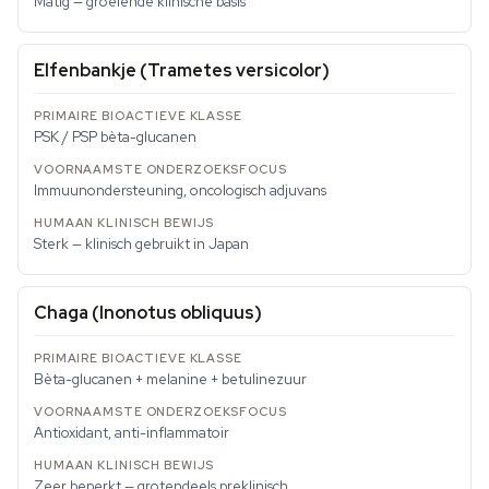
Matig — groeiende klinische basis
Elfenbankje (Trametes versicolor)
PSK / PSP bèta-glucanen
Immuunondersteuning, oncologisch adjuvans
Sterk — klinisch gebruikt in Japan
Chaga (Inonotus obliquus)
Bèta-glucanen + melanine + betulinezuur
Antioxidant, anti-inflammatoir
Zeer beperkt — grotendeels preklinisch