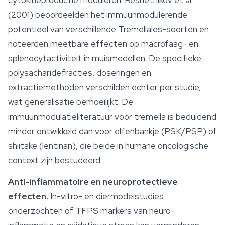
cytokineproductie moduleren. Reshetnikov et al.
(2001) beoordeelden het immuunmodulerende
potentieel van verschillende Tremellales-soorten en
noteerden meetbare effecten op macrofaag- en
splenocytactiviteit in muismodellen. De specifieke
polysacharidefracties, doseringen en
extractiemethoden verschilden echter per studie,
wat generalisatie bemoeilijkt. De
immuunmodulatieliteratuur voor tremella is beduidend
minder ontwikkeld dan voor elfenbankje (PSK/PSP) of
shiitake (lentinan), die beide in humane oncologische
context zijn bestudeerd.
Anti-inflammatoire en neuroprotectieve
effecten.
In-vitro- en diermodelstudies
onderzochten of TFPS markers van neuro-