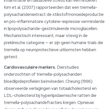
inflammatie en oxidatieve stress kan verminderen.
Kim et al. (2007) rapporteerden dat een tremella-
polysacharidenextract de stikstofmonoxideproductie
en pro-inflammatoire cytokine-expressie verminderde
in lipopolysacharide-gestimuleerde microgliacellen.
Mechanistisch interessant, maar stevig in de
preklinische categorie — er zijn geen humane trials die
tremella op neuroprotectieve uitkomsten hebben
getest.
Cardiovasculaire markers.
Dierstudies
onderzochten of tremella-polysachariden
bloedlipideprofielen beïnvloeden. Cheung (1996)
observeerde verlagingen van totaalcholesterol en
LDL-cholesterol bij hyperlipidaemische ratten die
tremella-polysacharidefracties kregen. Opnieuw: