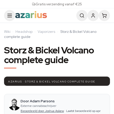
Skip to content
Gratis verzending vanaf €25
Wiki
·
Headshop
·
Vaporizers
·
Storz & Bickel Volcano
complete guide
Storz & Bickel Volcano
complete guide
AZARIUS · STORZ & BICKEL VOLCANO COMPLETE GUIDE
Door Adam Parsons
Externe cannabisschrijver
Beoordeeld door Joshua Askew
·
Laatst beoordeeld op apr