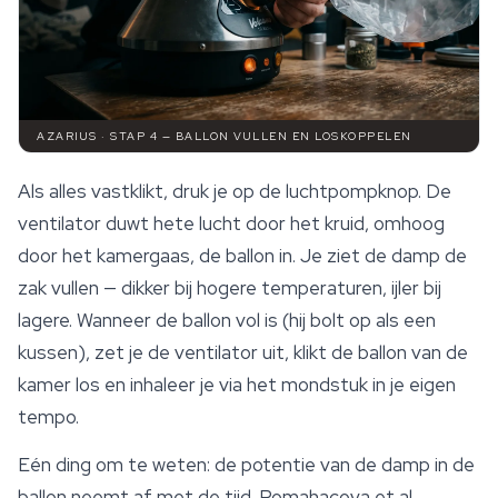
AZARIUS · STAP 4 — BALLON VULLEN EN LOSKOPPELEN
Als alles vastklikt, druk je op de luchtpompknop. De
ventilator duwt hete lucht door het kruid, omhoog
door het kamergaas, de ballon in. Je ziet de damp de
zak vullen — dikker bij hogere temperaturen, ijler bij
lagere. Wanneer de ballon vol is (hij bolt op als een
kussen), zet je de ventilator uit, klikt de ballon van de
kamer los en inhaleer je via het mondstuk in je eigen
tempo.
Eén ding om te weten: de potentie van de damp in de
ballon neemt af met de tijd. Pomahacova et al.