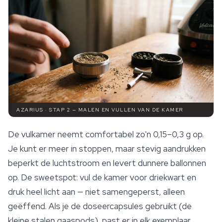
AZARIUS · STAP 2 — MALEN EN VULLEN VAN DE KAMER
De vulkamer neemt comfortabel zo'n 0,15–0,3 g op.
Je kunt er meer in stoppen, maar stevig aandrukken
beperkt de luchtstroom en levert dunnere ballonnen
op. De sweetspot: vul de kamer voor driekwart en
druk heel licht aan — niet samengeperst, alleen
geëffend. Als je de doseercapsules gebruikt (de
kleine stalen gaaspods), past er in elk exemplaar