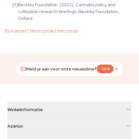
[
5
]
Beckley Foundation. (2022). Cannabis policy and
cultivation research briefings. Beckley Foundation,
Oxford.
Fout gezien? Neem contact met ons op
Meld je aan voor onze nieuwsbrief
-10%
Winkelinformatie
Azarius
Azarius
Galvaniweg 11
5482 TN Schijndel
Cannabiszaden