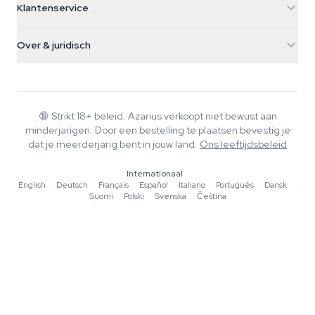
Klantenservice
Nederland
Paddo's
Verzendinfo
support@azarius.com
Smokeshop
Over & juridisch
+31(0)204897914
Retourbeleid
Smartshop
Over Azarius
Kwaliteitsgarantie
Herbshop
Wiki
Contact
Growshop
Blog
🔞
Strikt 18+ beleid. Azarius verkoopt niet bewust aan
Veelgestelde vragen
minderjarigen. Door een bestelling te plaatsen bevestig je
Muziek
Privacybeleid
dat je meerderjarig bent in jouw land.
Ons leeftijdsbeleid
Schrijvers
Internationaal
Redactionele normen
English
·
Deutsch
·
Français
·
Español
·
Italiano
·
Português
·
Dansk
·
Suomi
·
Polski
·
Svenska
·
Čeština
Tools & Calculators
Acties
Sitemap