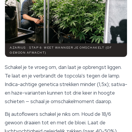
AZARIUS · STAP 6: WEET WANNEER JE OMSCHAKELT (OF
GEWOON AFWACHT)
Schakel je te vroeg om, dan laat je opbrengst liggen.
Te laat en je verbrandt de topcola's tegen de lamp.
Indica-achtige genetica strekken minder (1,5x); sativa-
en haze-varianten kunnen tot drie keer in hoogte
schieten — schaal je omschakelmoment daarop.
Bij autoflowers schakel je niks om. Houd de 18/6
gewoon draaien tot en met de bloei. Laat de
luchtvochtigheid geleidelijk zakken (naar 40-50%)