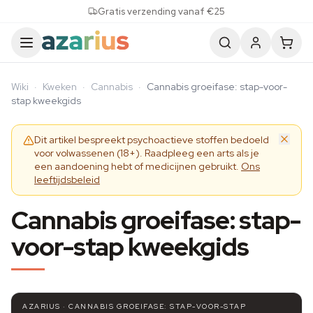
Skip to content
Gratis verzending vanaf €25
Wiki
·
Kweken
·
Cannabis
·
Cannabis groeifase: stap-voor-
stap kweekgids
Dit artikel bespreekt psychoactieve stoffen bedoeld
voor volwassenen (18+). Raadpleeg een arts als je
een aandoening hebt of medicijnen gebruikt.
Ons
leeftijdsbeleid
Cannabis groeifase: stap-
voor-stap kweekgids
AZARIUS · CANNABIS GROEIFASE: STAP-VOOR-STAP