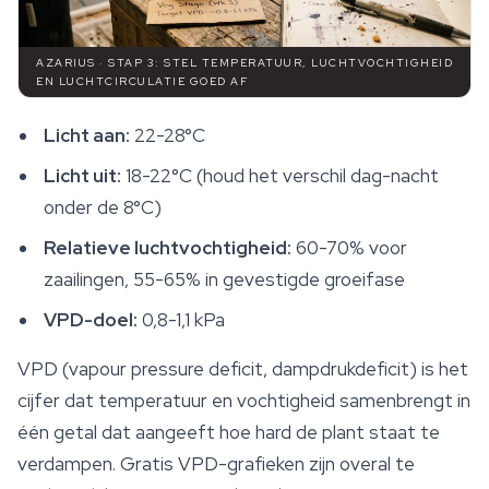
AZARIUS · STAP 3: STEL TEMPERATUUR, LUCHTVOCHTIGHEID
EN LUCHTCIRCULATIE GOED AF
Licht aan:
22-28°C
Licht uit:
18-22°C (houd het verschil dag-nacht
onder de 8°C)
Relatieve luchtvochtigheid:
60-70% voor
zaailingen, 55-65% in gevestigde groeifase
VPD-doel:
0,8-1,1 kPa
VPD (vapour pressure deficit, dampdrukdeficit) is het
cijfer dat temperatuur en vochtigheid samenbrengt in
één getal dat aangeeft hoe hard de plant staat te
verdampen. Gratis VPD-grafieken zijn overal te