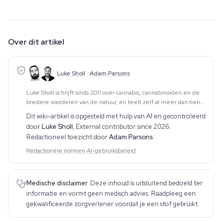
Over dit artikel
Luke Sholl
·
Adam Parsons
Luke Sholl schrijft sinds 2011 over cannabis, cannabinoïden en de
bredere voordelen van de natuur, en teelt zelf al meer dan tien
jaar cannabis in kweektenten thuis. Die praktische teeltervaring —
Dit wiki-artikel is opgesteld met hulp van AI en gecontroleerd
die de volledige cyclus
door
Luke Sholl
,
External contributor since 2026
.
Redactioneel toezicht door
Adam Parsons
.
Redactionele normen
·
AI-gebruiksbeleid
Medische disclaimer.
Deze inhoud is uitsluitend bedoeld ter
informatie en vormt geen medisch advies. Raadpleeg een
gekwalificeerde zorgverlener voordat je een stof gebruikt.