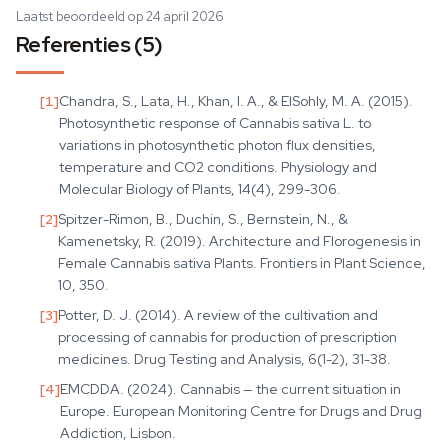
Laatst beoordeeld op 24 april 2026
Referenties (5)
[
1
]
Chandra, S., Lata, H., Khan, I. A., & ElSohly, M. A. (2015).
Photosynthetic response of Cannabis sativa L. to
variations in photosynthetic photon flux densities,
temperature and CO2 conditions. Physiology and
Molecular Biology of Plants, 14(4), 299-306.
[
2
]
Spitzer-Rimon, B., Duchin, S., Bernstein, N., &
Kamenetsky, R. (2019). Architecture and Florogenesis in
Female Cannabis sativa Plants. Frontiers in Plant Science,
10, 350.
[
3
]
Potter, D. J. (2014). A review of the cultivation and
processing of cannabis for production of prescription
medicines. Drug Testing and Analysis, 6(1-2), 31-38.
[
4
]
EMCDDA. (2024). Cannabis — the current situation in
Europe. European Monitoring Centre for Drugs and Drug
Addiction, Lisbon.