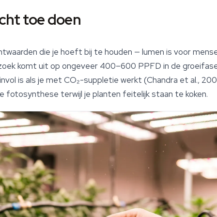
 echt toe doen
htwaarden die je hoeft bij te houden — lumen is voor mense
oek komt uit op ongeveer 400–600 PPFD in de groeifase 
invol is als je met CO₂-suppletie werkt (Chandra et al., 2
 fotosynthese terwijl je planten feitelijk staan te koken.