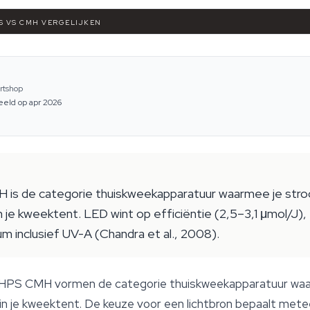
S VS CMH VERGELIJKEN
rtshop
eeld op apr 2026
s de categorie thuiskweekapparatuur waarmee je stroo
in je kweektent. LED wint op efficiëntie (2,5–3,1 μmol/J)
 inclusief UV-A (Chandra et al., 2008).
HPS CMH vormen de categorie thuiskweekapparatuur waa
e in je kweektent. De keuze voor een lichtbron bepaalt mete