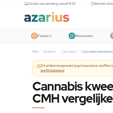
Skip to content
Gratis verzending vanaf €25
Bestel vóó
Paddo's
Wietzaden
Wiki
·
Kweken
·
Cannabis
·
Cannabis kweeklam
Dit artikel bespreekt psychoactieve stoffen
leeftijdsbeleid
Cannabis kwee
CMH vergelijk