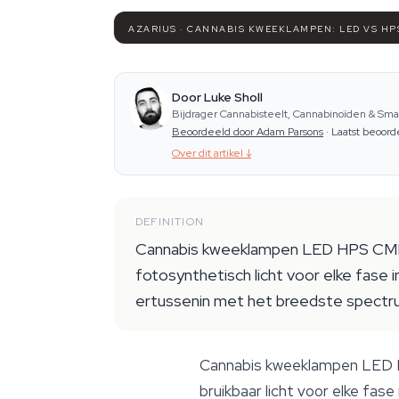
AZARIUS · CANNABIS KWEEKLAMPEN: LED VS HP
Door Luke Sholl
Bijdrager Cannabisteelt, Cannabinoïden & Sma
Beoordeeld door Adam Parsons
·
Laatst beoord
Over dit artikel
↓
DEFINITION
Cannabis kweeklampen LED HPS CMH i
fotosynthetisch licht voor elke fase 
ertussenin met het breedste spectrum
Cannabis kweeklampen LED 
bruikbaar licht voor elke fas