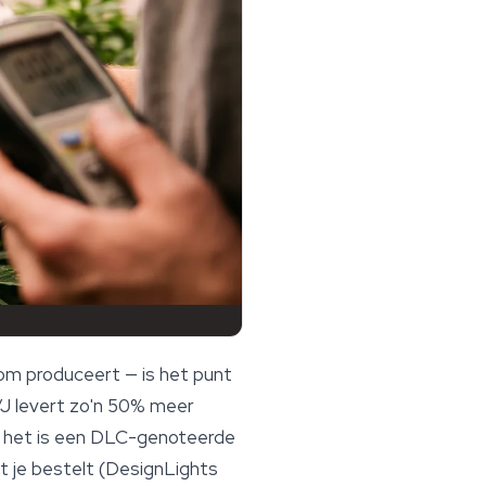
oom produceert — is het punt
/J levert zo'n 50% meer
l; het is een DLC-genoteerde
at je bestelt (DesignLights