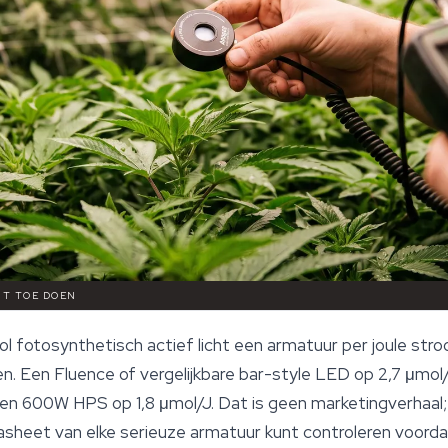
CHT TOE DOEN
ol fotosynthetisch actief licht een armatuur per joule str
en. Een Fluence of vergelijkbare bar-style LED op 2,7 μmol
 een 600W HPS op 1,8 μmol/J. Dat is geen marketingverhaa
atasheet van elke serieuze armatuur kunt controleren voord