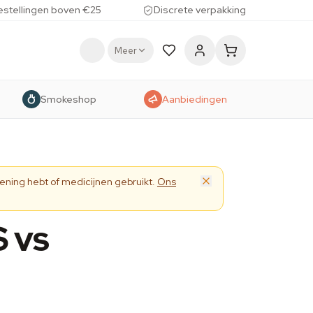
estellingen boven €25
Discrete verpakking
Meer
Smokeshop
Aanbiedingen
ening hebt of medicijnen gebruikt.
Ons
 vs