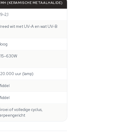
CMH (KERAMISCHE METAALHALIDE)
,9–2,1
reed wit met UV-A en wat UV-B
Hoog
315–630W
20.000 uur (lamp)
iddel
iddel
roei of volledige cyclus,
erpeengericht