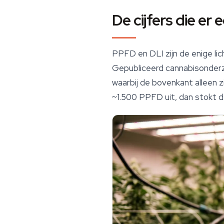
De cijfers die er
PPFD en DLI zijn de enige lic
Gepubliceerd cannabisonderz
waarbij de bovenkant alleen z
~1.500 PPFD uit, dan stokt de