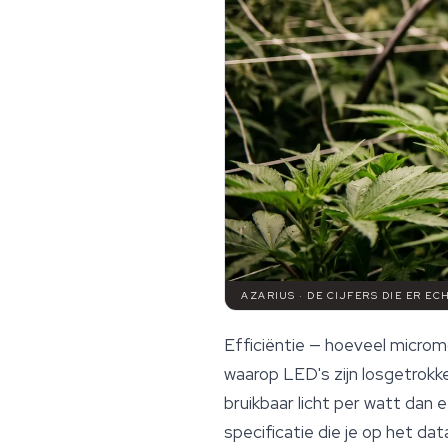
AZARIUS · DE CIJFERS DIE ER E
Efficiëntie — hoeveel microm
waarop LED's zijn losgetrokk
bruikbaar licht per watt dan
specificatie die je op het d