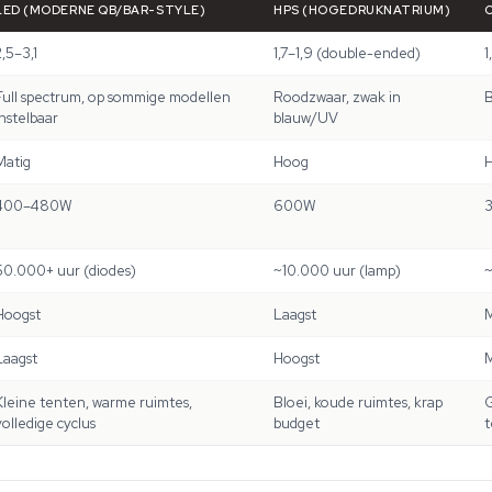
LED (MODERNE QB/BAR-STYLE)
HPS (HOGEDRUKNATRIUM)
2,5–3,1
1,7–1,9 (double-ended)
1
Full spectrum, op sommige modellen
Roodzwaar, zwak in
B
instelbaar
blauw/UV
Matig
Hoog
400–480W
600W
50.000+ uur (diodes)
~10.000 uur (lamp)
~
Hoogst
Laagst
M
Laagst
Hoogst
M
Kleine tenten, warme ruimtes,
Bloei, koude ruimtes, krap
G
volledige cyclus
budget
t