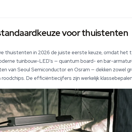
 standaardkeuze voor thuistenten
e thuistenten in 2026 de juiste eerste keuze, omdat het 
oderne tuinbouw-LED's — quantum board- en bar-armat
en van Seoul Semiconductor en Osram — dekken zowel groei
odchips. De efficiëntiecijfers zijn werkelijk klassebepalen