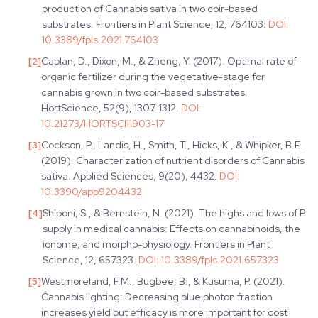
production of Cannabis sativa in two coir-based
substrates. Frontiers in Plant Science, 12, 764103.
DOI:
10.3389/fpls.2021.764103
[
2
]
Caplan, D., Dixon, M., & Zheng, Y. (2017). Optimal rate of
organic fertilizer during the vegetative-stage for
cannabis grown in two coir-based substrates.
HortScience, 52(9), 1307-1312.
DOI:
10.21273/HORTSCI11903-17
[
3
]
Cockson, P., Landis, H., Smith, T., Hicks, K., & Whipker, B.E.
(2019). Characterization of nutrient disorders of Cannabis
sativa. Applied Sciences, 9(20), 4432.
DOI:
10.3390/app9204432
[
4
]
Shiponi, S., & Bernstein, N. (2021). The highs and lows of P
supply in medical cannabis: Effects on cannabinoids, the
ionome, and morpho-physiology. Frontiers in Plant
Science, 12, 657323.
DOI:
10.3389/fpls.2021.657323
[
5
]
Westmoreland, F.M., Bugbee, B., & Kusuma, P. (2021).
Cannabis lighting: Decreasing blue photon fraction
increases yield but efficacy is more important for cost