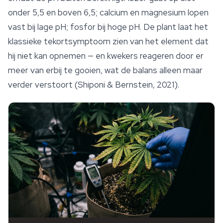
onder 5,5 en boven 6,5; calcium en magnesium lopen
vast bij lage pH; fosfor bij hoge pH. De plant laat het
klassieke tekortsymptoom zien van het element dat
hij niet kan opnemen — en kwekers reageren door er
meer
van erbij te gooien, wat de balans alleen maar
verder verstoort (Shiponi & Bernstein, 2021).