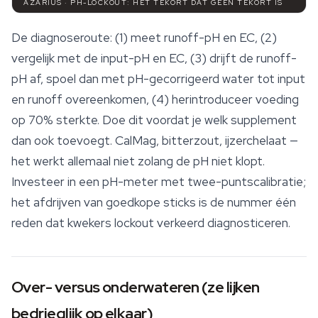
AZARIUS · PH-LOCKOUT: HET TEKORT DAT GEEN TEKORT IS
De diagnoseroute: (1) meet runoff-pH en EC, (2)
vergelijk met de input-pH en EC, (3) drijft de runoff-
pH af, spoel dan met pH-gecorrigeerd water tot input
en runoff overeenkomen, (4) herintroduceer voeding
op 70% sterkte. Doe dit
voordat
je welk supplement
dan ook toevoegt.
CalMag
, bitterzout, ijzerchelaat —
het werkt allemaal niet zolang de pH niet klopt.
Investeer in een pH-meter met twee-puntscalibratie;
het afdrijven van goedkope sticks is de nummer één
reden dat kwekers lockout verkeerd diagnosticeren.
Over- versus onderwateren (ze lijken
bedrieglijk op elkaar)