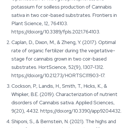
potassium for soilless production of Cannabis
sativa in two coir-based substrates.
Frontiers in
Plant Science
, 12, 764103.
https://doi.org/10.3389/fpls.2021.764103.
Caplan, D., Dixon, M., & Zheng, Y. (2017). Optimal
rate of organic fertilizer during the vegetative-
stage for cannabis grown in two coir-based
substrates.
HortScience
, 52(9), 1307-1312.
https://doi.org/10.21273/HORTSCI11903-17.
Cockson, P., Landis, H., Smith, T., Hicks, K., &
Whipker, B.E. (2019). Characterization of nutrient
disorders of Cannabis sativa.
Applied Sciences
,
9(20), 4432. https://doi.org/10.3390/app9204432.
Shiponi, S., & Bernstein, N. (2021). The highs and