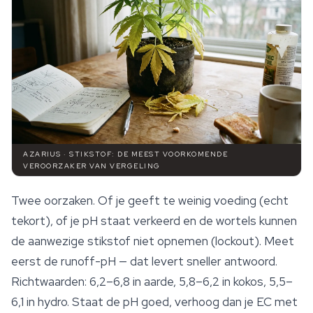
AZARIUS · STIKSTOF: DE MEEST VOORKOMENDE
VEROORZAKER VAN VERGELING
Twee oorzaken. Of je geeft te weinig voeding (echt
tekort), of je pH staat verkeerd en de wortels kunnen
de aanwezige stikstof niet opnemen (lockout). Meet
eerst de runoff-pH — dat levert sneller antwoord.
Richtwaarden: 6,2–6,8 in aarde, 5,8–6,2 in kokos, 5,5–
6,1 in hydro. Staat de pH goed, verhoog dan je EC met