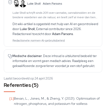
Luke Sholl
·
Adam Parsons
Luke Sholl schrijft sinds 2011 over cannabis, cannabinoïden en de
bredere voordelen van de natuur, en teelt zelf al meer dan tien
jaar cannabis in kweektenten thuis. Die praktische teeltervaring —
Dit wiki-artikel is opgesteld met hulp van AI en gecontroleerd
die de volledige cyclus
door
Luke Sholl
,
External contributor since 2026
.
Redactioneel toezicht door
Adam Parsons
.
Redactionele normen
·
AI-gebruiksbeleid
Medische disclaimer.
Deze inhoud is uitsluitend bedoeld ter
informatie en vormt geen medisch advies. Raadpleeg een
gekwalificeerde zorgverlener voordat je een stof gebruikt.
Laatst beoordeeld op 24 april 2026
Referenties (5)
[
1
]
Bevan, L., Jones, M., & Zheng, Y. (2021). Optimisation of
nitrogen, phosphorus, and potassium for soilless