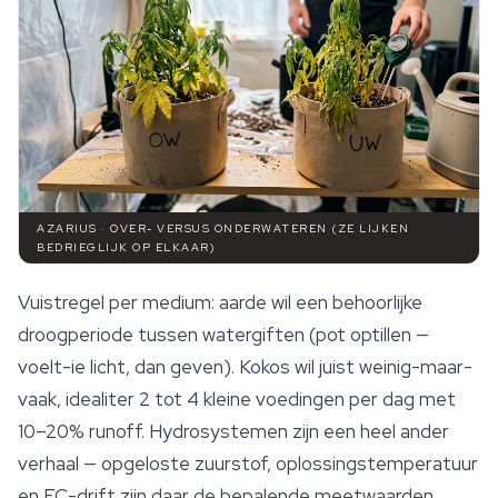
AZARIUS · OVER- VERSUS ONDERWATEREN (ZE LIJKEN
BEDRIEGLIJK OP ELKAAR)
Vuistregel per medium: aarde wil een behoorlijke
droogperiode tussen watergiften (pot optillen —
voelt-ie licht, dan geven). Kokos wil juist weinig-maar-
vaak, idealiter 2 tot 4 kleine voedingen per dag met
10–20% runoff. Hydrosystemen zijn een heel ander
verhaal — opgeloste zuurstof, oplossingstemperatuur
en EC-drift zijn daar de bepalende meetwaarden