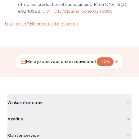
effective production of cannabinoids. PLoS ONE, 16(3),
e0248988.
DOI:
10.1371/journal.pone.0248988
Fout gezien? Neem contact met ons op
Meld je aan voor onze nieuwsbrief
-10%
Winkelinformatie
Azarius
Azarius
Galvaniweg 11
5482 TN Schijndel
Cannabiszaden
Klantenservice
Nederland