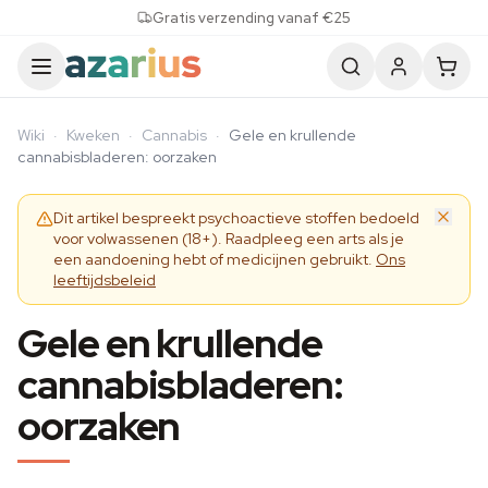
Skip to content
Gratis verzending vanaf €25
Wiki
·
Kweken
·
Cannabis
·
Gele en krullende
cannabisbladeren: oorzaken
Dit artikel bespreekt psychoactieve stoffen bedoeld
voor volwassenen (18+). Raadpleeg een arts als je
een aandoening hebt of medicijnen gebruikt.
Ons
leeftijdsbeleid
Gele en krullende
cannabisbladeren:
oorzaken