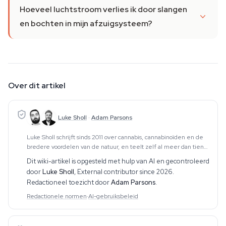
Hoeveel luchtstroom verlies ik door slangen
en bochten in mijn afzuigsysteem?
Over dit artikel
Luke Sholl
·
Adam Parsons
Luke Sholl schrijft sinds 2011 over cannabis, cannabinoïden en de
bredere voordelen van de natuur, en teelt zelf al meer dan tien
jaar cannabis in kweektenten thuis. Die praktische teeltervaring —
Dit wiki-artikel is opgesteld met hulp van AI en gecontroleerd
die de volledige cyclus
door
Luke Sholl
,
External contributor since 2026
.
Redactioneel toezicht door
Adam Parsons
.
Redactionele normen
·
AI-gebruiksbeleid