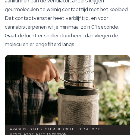
aankunnen dan de ventilator, anders krijgen
geurmoleculen te weinig contacttijd met het koolbed.
Dat contactvenster heet
verblijftijd
, en voor
cannabisterpenen wil je minimaal zo'n 0,1 seconde.
Gaat de lucht er sneller doorheen, dan vliegen de
moleculen er ongefilterd langs.
AZARIUS · STAP 2: STEM DE KOOLFILTER AF OP DE
VENTILATOR, NIET ANDERSOM