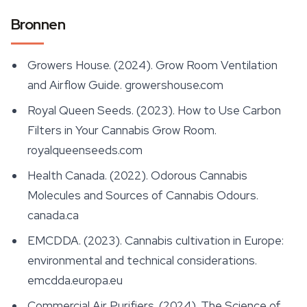
Bronnen
Growers House. (2024).
Grow Room Ventilation
and Airflow Guide
. growershouse.com
Royal Queen Seeds. (2023).
How to Use Carbon
Filters in Your Cannabis Grow Room
.
royalqueenseeds.com
Health Canada. (2022).
Odorous Cannabis
Molecules and Sources of Cannabis Odours
.
canada.ca
EMCDDA. (2023).
Cannabis cultivation in Europe:
environmental and technical considerations
.
emcdda.europa.eu
Commercial Air Purifiers. (2024).
The Science of