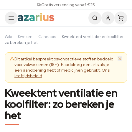
Skip to content
Gratis verzending vanaf €25
Wiki
·
Kweken
·
Cannabis
·
Kweektent ventilatie en koolfilter:
zo bereken je het
Dit artikel bespreekt psychoactieve stoffen bedoeld
voor volwassenen (18+). Raadpleeg een arts als je
een aandoening hebt of medicijnen gebruikt.
Ons
leeftijdsbeleid
Kweektent ventilatie en
koolfilter: zo bereken je
het