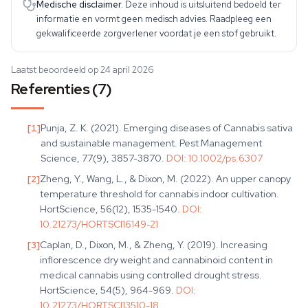
Medische disclaimer.
Deze inhoud is uitsluitend bedoeld ter
informatie en vormt geen medisch advies. Raadpleeg een
gekwalificeerde zorgverlener voordat je een stof gebruikt.
Laatst beoordeeld op 24 april 2026
Referenties (7)
[
1
]
Punja, Z. K. (2021). Emerging diseases of Cannabis sativa
and sustainable management. Pest Management
Science, 77(9), 3857-3870.
DOI:
10.1002/ps.6307
[
2
]
Zheng, Y., Wang, L., & Dixon, M. (2022). An upper canopy
temperature threshold for cannabis indoor cultivation.
HortScience, 56(12), 1535-1540.
DOI:
10.21273/HORTSCI16149-21
[
3
]
Caplan, D., Dixon, M., & Zheng, Y. (2019). Increasing
inflorescence dry weight and cannabinoid content in
medical cannabis using controlled drought stress.
HortScience, 54(5), 964-969.
DOI:
10.21273/HORTSCI13510-18