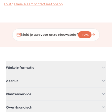
Fout gezien? Neem contact met ons op
Meld je aan voor onze nieuwsbrief
-10%
Winkelinformatie
Azarius
Azarius
Galvaniweg 11
5482 TN Schijndel
Cannabiszaden
Klantenservice
Nederland
Paddo's
Verzendinfo
support@azarius.com
Smokeshop
Over & juridisch
+31(0)204897914
Retourbeleid