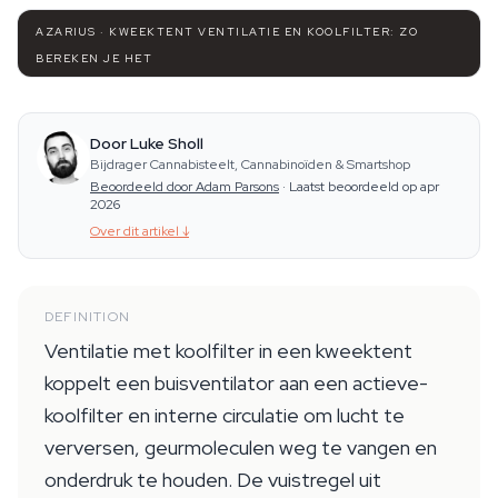
AZARIUS · KWEEKTENT VENTILATIE EN KOOLFILTER: ZO
BEREKEN JE HET
Door Luke Sholl
Bijdrager Cannabisteelt, Cannabinoïden & Smartshop
Beoordeeld door Adam Parsons
·
Laatst beoordeeld op apr
2026
Over dit artikel
↓
DEFINITION
Ventilatie met koolfilter in een kweektent
koppelt een buisventilator aan een actieve-
koolfilter en interne circulatie om lucht te
verversen, geurmoleculen weg te vangen en
onderdruk te houden. De vuistregel uit