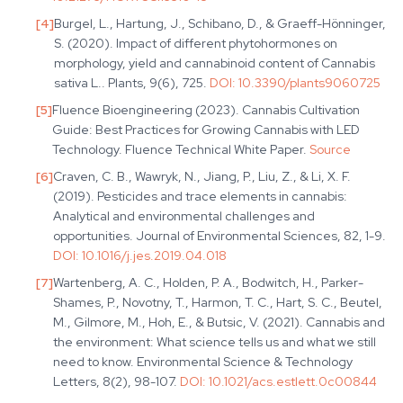
[
4
]
Burgel, L., Hartung, J., Schibano, D., & Graeff-Hönninger,
S. (2020). Impact of different phytohormones on
morphology, yield and cannabinoid content of Cannabis
sativa L.. Plants, 9(6), 725.
DOI:
10.3390/plants9060725
[
5
]
Fluence Bioengineering (2023). Cannabis Cultivation
Guide: Best Practices for Growing Cannabis with LED
Technology. Fluence Technical White Paper.
Source
[
6
]
Craven, C. B., Wawryk, N., Jiang, P., Liu, Z., & Li, X. F.
(2019). Pesticides and trace elements in cannabis:
Analytical and environmental challenges and
opportunities. Journal of Environmental Sciences, 82, 1-9.
DOI:
10.1016/j.jes.2019.04.018
[
7
]
Wartenberg, A. C., Holden, P. A., Bodwitch, H., Parker-
Shames, P., Novotny, T., Harmon, T. C., Hart, S. C., Beutel,
M., Gilmore, M., Hoh, E., & Butsic, V. (2021). Cannabis and
the environment: What science tells us and what we still
need to know. Environmental Science & Technology
Letters, 8(2), 98-107.
DOI:
10.1021/acs.estlett.0c00844