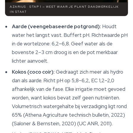
AZARIUS · STAP 1 — WEET WAAR JE PLANT DAADWERKELIJK
IN STAAT
Aarde (veengebaseerde potgrond):
Houdt
water het langst vast. Buffert pH. Richtwaarde pH
in de wortelzone: 6,2–6,8. Geef water als de
bovenste 2–3 cm droog is en de pot merkbaar
lichter aanvoelt.
Kokos (coco coir):
Gedraagt zich meer als hydro
dan als aarde. Richt pH op 5,8–6,2, EC 1,2–2,0
afhankelijk van de fase. Elke irrigatie moet gevoed
worden, want kokos bevat zelf geen nutriënten.
Volumetrisch watergehalte bij verzadiging ligt rond
65% (Athena Agriculture technisch bulletin, 2022)
(Saloner & Bernstein, 2020) (UC ANR, 2011).