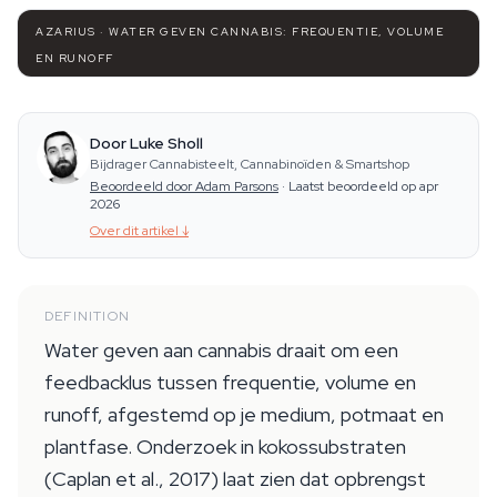
AZARIUS · WATER GEVEN CANNABIS: FREQUENTIE, VOLUME
EN RUNOFF
Door Luke Sholl
Bijdrager Cannabisteelt, Cannabinoïden & Smartshop
Beoordeeld door Adam Parsons
·
Laatst beoordeeld op apr
2026
Over dit artikel
↓
DEFINITION
Water geven aan cannabis draait om een
feedbacklus tussen frequentie, volume en
runoff, afgestemd op je medium, potmaat en
plantfase. Onderzoek in kokossubstraten
(Caplan et al., 2017) laat zien dat opbrengst