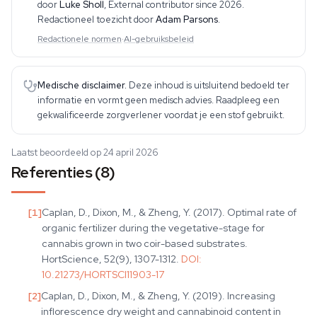
door
Luke Sholl
,
External contributor since 2026
.
Redactioneel toezicht door
Adam Parsons
.
Redactionele normen
·
AI-gebruiksbeleid
Medische disclaimer.
Deze inhoud is uitsluitend bedoeld ter
informatie en vormt geen medisch advies. Raadpleeg een
gekwalificeerde zorgverlener voordat je een stof gebruikt.
Laatst beoordeeld op 24 april 2026
Referenties (8)
[
1
]
Caplan, D., Dixon, M., & Zheng, Y. (2017). Optimal rate of
organic fertilizer during the vegetative-stage for
cannabis grown in two coir-based substrates.
HortScience, 52(9), 1307-1312.
DOI:
10.21273/HORTSCI11903-17
[
2
]
Caplan, D., Dixon, M., & Zheng, Y. (2019). Increasing
inflorescence dry weight and cannabinoid content in