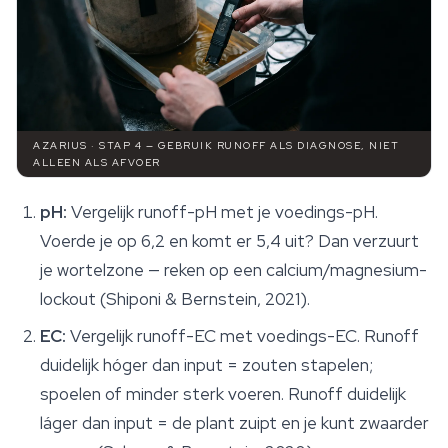
AZARIUS · STAP 4 — GEBRUIK RUNOFF ALS DIAGNOSE, NIET
ALLEEN ALS AFVOER
pH:
Vergelijk runoff-pH met je voedings-pH.
Voerde je op 6,2 en komt er 5,4 uit? Dan verzuurt
je wortelzone — reken op een calcium/magnesium-
lockout (Shiponi & Bernstein, 2021).
EC:
Vergelijk runoff-EC met voedings-EC. Runoff
duidelijk hóger dan input = zouten stapelen;
spoelen of minder sterk voeren. Runoff duidelijk
láger dan input = de plant zuipt en je kunt zwaarder