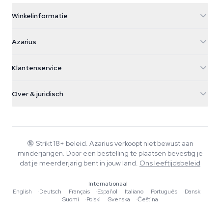
Winkelinformatie
Azarius
Azarius
Galvaniweg 11
5482 TN Schijndel
Cannabiszaden
Klantenservice
Nederland
Paddo's
Verzendinfo
support@azarius.com
Smokeshop
Over & juridisch
+31(0)204897914
Retourbeleid
Smartshop
Over Azarius
Kwaliteitsgarantie
Herbshop
Wiki
Contact
Growshop
Blog
🔞
Strikt 18+ beleid. Azarius verkoopt niet bewust aan
Veelgestelde vragen
minderjarigen. Door een bestelling te plaatsen bevestig je
Muziek
Privacybeleid
dat je meerderjarig bent in jouw land.
Ons leeftijdsbeleid
Schrijvers
Internationaal
Redactionele normen
English
·
Deutsch
·
Français
·
Español
·
Italiano
·
Português
·
Dansk
·
Suomi
·
Polski
·
Svenska
·
Čeština
Tools & Calculators
Acties