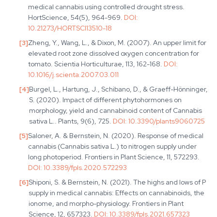
medical cannabis using controlled drought stress.
HortScience, 54(5), 964-969.
DOI:
10.21273/HORTSCI13510-18
[
3
]
Zheng, Y., Wang, L., & Dixon, M. (2007). An upper limit for
elevated root zone dissolved oxygen concentration for
tomato. Scientia Horticulturae, 113, 162-168.
DOI:
10.1016/j.scienta.2007.03.011
[
4
]
Burgel, L., Hartung, J., Schibano, D., & Graeff-Hönninger,
S. (2020). Impact of different phytohormones on
morphology, yield and cannabinoid content of Cannabis
sativa L.. Plants, 9(6), 725.
DOI:
10.3390/plants9060725
[
5
]
Saloner, A. & Bernstein, N. (2020). Response of medical
cannabis (Cannabis sativa L.) to nitrogen supply under
long photoperiod. Frontiers in Plant Science, 11, 572293.
DOI:
10.3389/fpls.2020.572293
[
6
]
Shiponi, S. & Bernstein, N. (2021). The highs and lows of P
supply in medical cannabis: Effects on cannabinoids, the
ionome, and morpho-physiology. Frontiers in Plant
Science, 12, 657323.
DOI:
10.3389/fpls.2021.657323