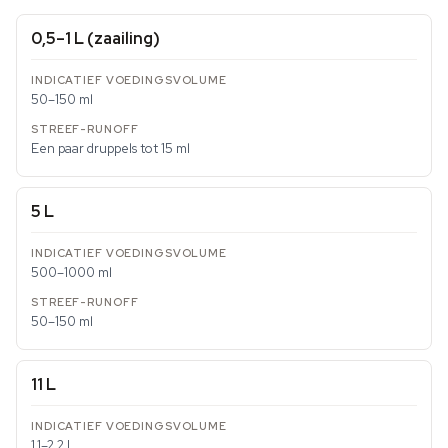
0,5–1 L (zaailing)
50–150 ml
Een paar druppels tot 15 ml
5 L
500–1000 ml
50–150 ml
11 L
1,1–2,2 L