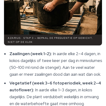
AZARIUS · STAP 3 — BEPAAL DE FREQUENTIE OP GEWICHT,
NIET OP DE KLOK
Zaailingen (week 1–2):
In aarde elke 2–4 dagen, in
kokos dagelijks of twee keer per dag in minivolumes
(50–100 ml rond de stengel). Aan te veel water
gaan er meer zaailingen dood dan aan wat dan ook.
Vegetatief (week 3–6 fotoperiodiek, week 2–4
autoflower):
In aarde elke 1–3 dagen, in kokos
dagelijks. De plant verdubbelt wekelijks in omvang
en de waterbehoefte gaat mee omhoog.