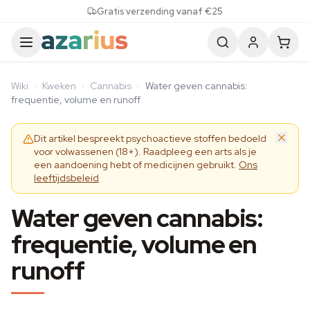
Skip to content
Gratis verzending vanaf €25
Wiki
·
Kweken
·
Cannabis
·
Water geven cannabis:
frequentie, volume en runoff
Dit artikel bespreekt psychoactieve stoffen bedoeld
voor volwassenen (18+). Raadpleeg een arts als je
een aandoening hebt of medicijnen gebruikt.
Ons
leeftijdsbeleid
Water geven cannabis:
frequentie, volume en
runoff