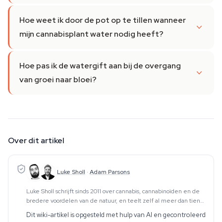
Hoe weet ik door de pot op te tillen wanneer
mijn cannabisplant water nodig heeft?
Hoe pas ik de watergift aan bij de overgang
van groei naar bloei?
Over dit artikel
Luke Sholl
·
Adam Parsons
Luke Sholl schrijft sinds 2011 over cannabis, cannabinoïden en de
bredere voordelen van de natuur, en teelt zelf al meer dan tien
jaar cannabis in kweektenten thuis. Die praktische teeltervaring —
Dit wiki-artikel is opgesteld met hulp van AI en gecontroleerd
die de volledige cyclus