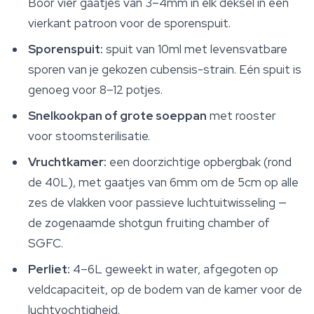
Boor vier gaatjes van 3–4mm in elk deksel in een
vierkant patroon voor de sporenspuit.
Sporenspuit:
spuit van 10ml met levensvatbare
sporen van je gekozen cubensis-strain. Eén spuit is
genoeg voor 8–12 potjes.
Snelkookpan of grote soeppan
met rooster
voor stoomsterilisatie.
Vruchtkamer:
een doorzichtige opbergbak (rond
de 40L), met gaatjes van 6mm om de 5cm op alle
zes de vlakken voor passieve luchtuitwisseling —
de zogenaamde shotgun fruiting chamber of
SGFC.
Perliet:
4–6L geweekt in water, afgegoten op
veldcapaciteit, op de bodem van de kamer voor de
luchtvochtigheid.