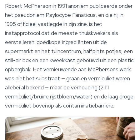
Robert McPherson in 1991 anoniem publiceerde onder
het pseudoniem Psylocybe Fanaticus, en die hij in
1995 officieel vastlegde in zijn zine, is het
instapprotocol dat de meeste thuiskwekers als
eerste leren: goedkope ingrediënten uit de
supermarkt en het tuincentrum, halfpints potjes, een
still-air box en een kweekkast gebouwd uit een plastic
opbergbak. Het vernieuwende aan McPhersons werk
was niet het
substraat
— graan en vermiculiet waren
allebei al bekend — maar de verhouding (2:1:1
vermiculiet/bruine rijstbloem/water) en de laag droge
vermiculiet bovenop als contaminatiebarrière.