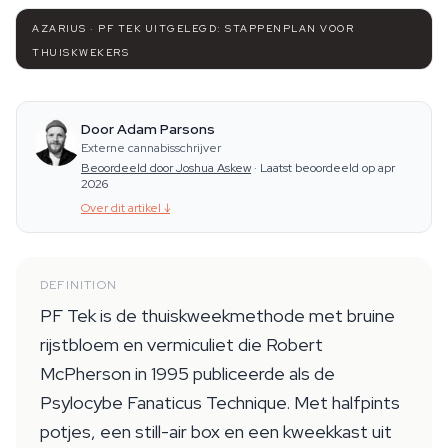
AZARIUS · PF TEK UITGELEGD: STAPPENPLAN VOOR
THUISKWEKERS
Door Adam Parsons
Externe cannabisschrijver
Beoordeeld door Joshua Askew
·
Laatst beoordeeld op apr
2026
Over dit artikel
↓
DEFINITION
PF Tek is de thuiskweekmethode met bruine
rijstbloem en vermiculiet die Robert
McPherson in 1995 publiceerde als de
Psylocybe Fanaticus Technique. Met halfpints
potjes, een still-air box en een kweekkast uit