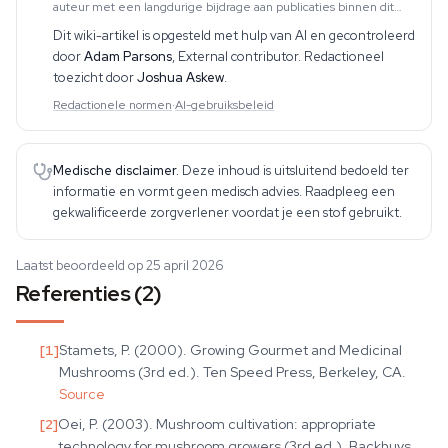
auteur met een langdurige bijdrage aan publicaties binnen dit
vakgebied. Zijn werk omvat CBD, psychedelica, etnobotanica en
Dit wiki-artikel is opgesteld met hulp van AI en gecontroleerd
aanverwante onderwerpen. Hij produce
door
Adam Parsons
,
External contributor
. Redactioneel
toezicht door
Joshua Askew
.
Redactionele normen
·
AI-gebruiksbeleid
Medische disclaimer.
Deze inhoud is uitsluitend bedoeld ter
informatie en vormt geen medisch advies. Raadpleeg een
gekwalificeerde zorgverlener voordat je een stof gebruikt.
Laatst beoordeeld op 25 april 2026
Referenties (2)
[
1
]
Stamets, P. (2000). Growing Gourmet and Medicinal
Mushrooms (3rd ed.). Ten Speed Press, Berkeley, CA.
Source
[
2
]
Oei, P. (2003). Mushroom cultivation: appropriate
technology for mushroom growers (3rd ed.). Backhuys