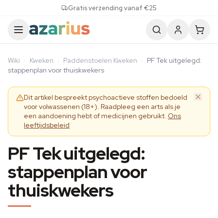
Skip to content
Gratis verzending vanaf €25
Wiki
·
Kweken
·
Paddenstoelen Kweken
·
PF Tek uitgelegd:
stappenplan voor thuiskwekers
Dit artikel bespreekt psychoactieve stoffen bedoeld
voor volwassenen (18+). Raadpleeg een arts als je
een aandoening hebt of medicijnen gebruikt.
Ons
leeftijdsbeleid
PF Tek uitgelegd:
stappenplan voor
thuiskwekers