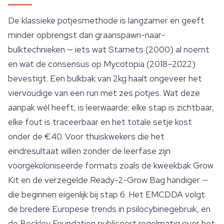
De klassieke potjesmethode is langzamer en geeft
minder opbrengst dan graanspawn-naar-
bulktechnieken — iets wat Stamets (2000) al noemt
en wat de consensus op Mycotopia (2018–2022)
bevestigt. Een bulkbak van 2kg haalt ongeveer het
viervoudige van een run met zes potjes. Wat deze
aanpak wél heeft, is leerwaarde: elke stap is zichtbaar,
elke fout is traceerbaar en het totale setje kost
onder de €40. Voor thuiskwekers die het
eindresultaat willen zonder de leerfase zijn
voorgekoloniseerde formats zoals de kweekbak Grow
Kit en de verzegelde Ready-2-Grow Bag handiger —
die beginnen eigenlijk bij stap 6. Het EMCDDA volgt
de bredere Europese trends in psilocybinegebruik, en
de Beckley Foundation publiceert regelmatig over het