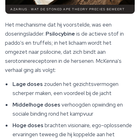
AZARIUS · WAT DE STONED APE THEORY PRECIES BEWEERT
Het mechanisme dat hij voorstelde, was een
doseringsladder.
Psilocybine
is de actieve stof in
paddo's
en truffels; in het lichaam wordt het
omgezet naar psilocine, dat zich bindt aan
serotoninereceptoren in de hersenen. McKenna's
verhaal ging als volgt:
Lage doses
zouden het gezichtsvermogen
scherper maken, een voordeel bij de jacht
Middelhoge doses
verhoogden opwinding en
sociale binding rond het kampvuur
Hoge doses
brachten visionaire, ego-oplossende
ervaringen teweeg die hij koppelde aan het