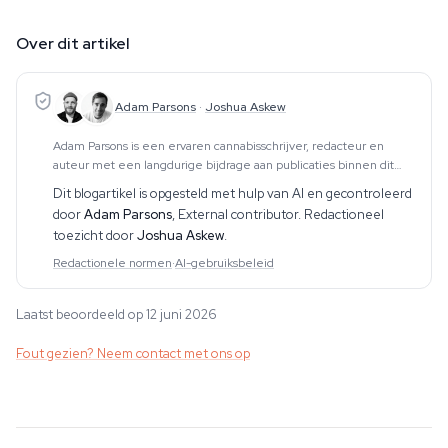
Over dit artikel
Adam Parsons
·
Joshua Askew
Adam Parsons is een ervaren cannabisschrijver, redacteur en
auteur met een langdurige bijdrage aan publicaties binnen dit
vakgebied. Zijn werk omvat CBD, psychedelica, etnobotanica en
Dit blogartikel is opgesteld met hulp van AI en gecontroleerd
aanverwante onderwerpen. Hij produce
door
Adam Parsons
,
External contributor
. Redactioneel
toezicht door
Joshua Askew
.
Redactionele normen
·
AI-gebruiksbeleid
Laatst beoordeeld op 12 juni 2026
Fout gezien? Neem contact met ons op