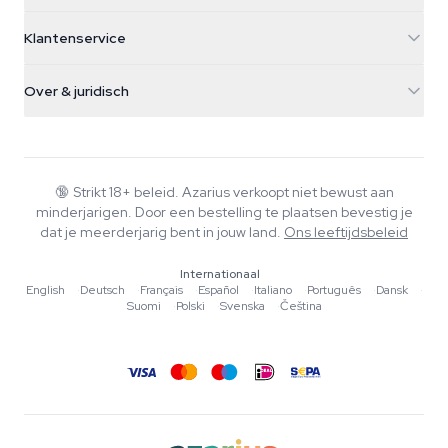
5482 TN Schijndel
Cannabiszaden
Klantenservice
Nederland
Paddo's
Verzendinfo
support@azarius.com
Smokeshop
Over & juridisch
+31(0)204897914
Retourbeleid
Smartshop
Over Azarius
Kwaliteitsgarantie
Herbshop
Wiki
Contact
Growshop
Blog
🔞
Strikt 18+ beleid. Azarius verkoopt niet bewust aan
Veelgestelde vragen
minderjarigen. Door een bestelling te plaatsen bevestig je
Muziek
Privacybeleid
dat je meerderjarig bent in jouw land.
Ons leeftijdsbeleid
Schrijvers
Internationaal
Redactionele normen
English
·
Deutsch
·
Français
·
Español
·
Italiano
·
Português
·
Dansk
·
Suomi
·
Polski
·
Svenska
·
Čeština
Tools & Calculators
Acties
Sitemap