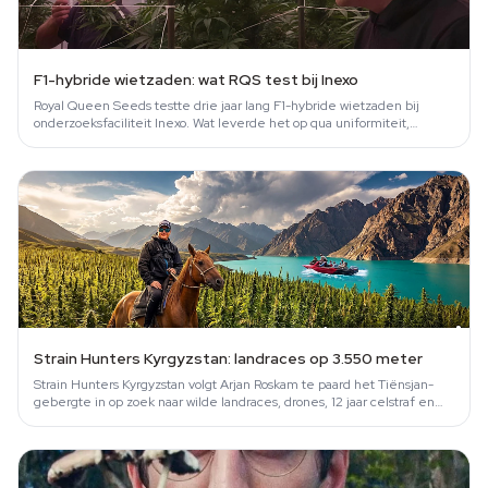
F1-hybride wietzaden: wat RQS test bij Inexo
Royal Queen Seeds testte drie jaar lang F1-hybride wietzaden bij
onderzoeksfaciliteit Inexo. Wat leverde het op qua uniformiteit,
dichtheid en…
Strain Hunters Kyrgyzstan: landraces op 3.550 meter
Strain Hunters Kyrgyzstan volgt Arjan Roskam te paard het Tiënsjan-
gebergte in op zoek naar wilde landraces, drones, 12 jaar celstraf en
paarse…