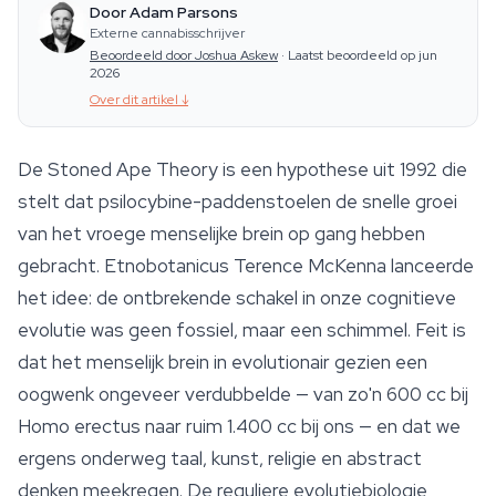
Door Adam Parsons
Externe cannabisschrijver
Beoordeeld door Joshua Askew
·
Laatst beoordeeld op jun
2026
Over dit artikel
↓
De Stoned Ape Theory is een hypothese uit 1992 die
stelt dat psilocybine-paddenstoelen de snelle groei
van het vroege menselijke brein op gang hebben
gebracht. Etnobotanicus Terence McKenna lanceerde
het idee: de ontbrekende schakel in onze cognitieve
evolutie was geen fossiel, maar een schimmel. Feit is
dat het menselijk brein in evolutionair gezien een
oogwenk ongeveer verdubbelde — van zo'n 600 cc bij
Homo erectus
naar ruim 1.400 cc bij ons — en dat we
ergens onderweg taal, kunst, religie en abstract
denken meekregen. De reguliere evolutiebiologie