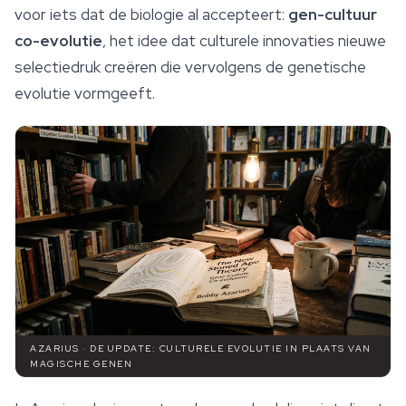
voor iets dat de biologie al accepteert:
gen-cultuur
co-evolutie
, het idee dat culturele innovaties nieuwe
selectiedruk creëren die vervolgens de genetische
evolutie vormgeeft.
AZARIUS · DE UPDATE: CULTURELE EVOLUTIE IN PLAATS VAN
MAGISCHE GENEN