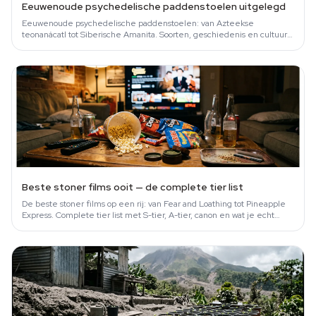
Eeuwenoude psychedelische paddenstoelen uitgelegd
Eeuwenoude psychedelische paddenstoelen: van Azteekse
teonanácatl tot Siberische Amanita. Soorten, geschiedenis en cultuur
op een rij.
Beste stoner films ooit — de complete tier list
De beste stoner films op een rij: van Fear and Loathing tot Pineapple
Express. Complete tier list met S-tier, A-tier, canon en wat je echt
moet…