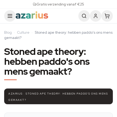
Skip to content
Gratis verzending vanaf €25
Blog
·
Culture
·
Stoned ape theory: hebben paddo's ons mens
gemaakt?
Stoned ape theory:
hebben paddo's ons
mens gemaakt?
AZARIUS · STONED APE THEORY: HEBBEN PADDO'S ONS MENS
GEMAAKT?