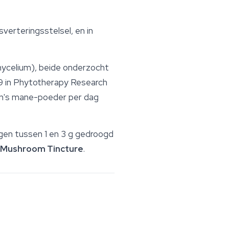
verteringsstelsel, en in
 mycelium), beide onderzocht
9 in
Phytotherapy Research
ion's mane-poeder per dag
gen tussen 1 en 3 g gedroogd
 Mushroom Tincture
.