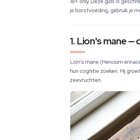
18+ only
Deze gids is geschre
je borstvoeding, gebruik je 
1. Lion's mane —
Lion's mane
(
Hericium erinac
hun cognitie zoeken. Hij groe
zeevruchten.