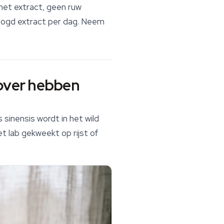
 het extract, geen ruw
roogd extract per dag. Neem
 over hebben
 sinensis
wordt in het wild
et lab gekweekt op rijst of