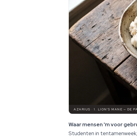
AZARIUS · 1. LION'S MANE — DE
Waar mensen 'm voor gebru
Studenten in tentamenweek, 