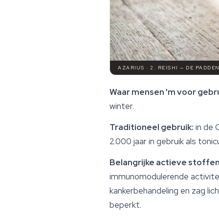
AZARIUS · 2. REISHI — DE PADD
Waar mensen 'm voor gebru
winter.
Traditioneel gebruik:
in de 
2.000 jaar in gebruik als toni
Belangrijke actieve stoffen
immunomodulerende activiteit z
kankerbehandeling en zag li
beperkt.