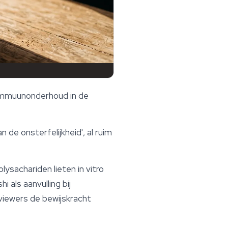
 immuunonderhoud in de
n de onsterfelijkheid', al ruim
olysachariden lieten in vitro
 als aanvulling bij
viewers de bewijskracht