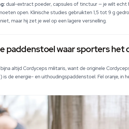
g:
dual-extract poeder, capsules of tinctuur — je wilt echt
oeten open. Klinische studies gebruikten 1,5 tot 9 g ged
niet, maar hij zet je wel op een lagere versnelling.
de paddenstoel waar sporters het
ijna altijd
Cordyceps militaris
, want de originele
Cordyceps
) is de energie- en uithoudingspaddenstoel. Fel oranje, in h