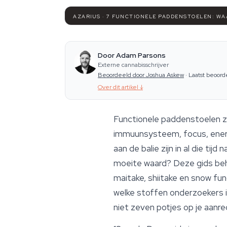
AZARIUS · 7 FUNCTIONELE PADDENSTOELEN: W
Door Adam Parsons
Externe cannabisschrijver
Beoordeeld door Joshua Askew
·
Laatst beoord
Over dit artikel
↓
Functionele paddenstoelen zi
immuunsysteem, focus, energ
aan de balie zijn in al die tij
moeite waard? Deze gids beha
maitake, shiitake en snow fu
welke stoffen onderzoekers in
niet zeven potjes op je aanr