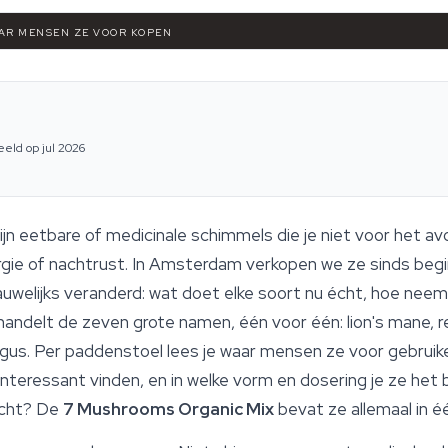
AAR MENSEN ZE VOOR KOPEN
eeld op jul 2026
jn eetbare of medicinale schimmels die je niet voor het a
ie of nachtrust. In Amsterdam verkopen we ze sinds begin
d nauwelijks veranderd: wat doet elke soort nu écht, hoe neem 
ndelt de zeven grote namen, één voor één: lion's mane, re
ngus. Per paddenstoel lees je waar mensen ze voor gebruike
teressant vinden, en in welke vorm en dosering je ze het be
echt? De
7 Mushrooms Organic Mix
bevat ze allemaal in é