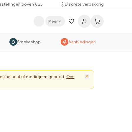
estellingen boven €25
Discrete verpakking
Meer
Smokeshop
Aanbiedingen
ening hebt of medicijnen gebruikt.
Ons