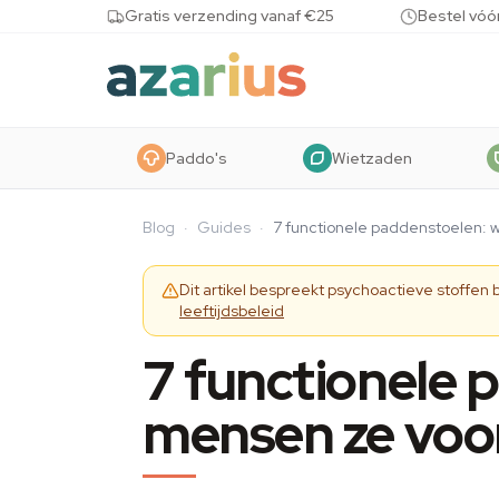
Skip to content
Gratis verzending vanaf €25
Bestel vóó
Paddo's
Wietzaden
Blog
·
Guides
·
7 functionele paddenstoelen: 
Dit artikel bespreekt psychoactieve stoffen
leeftijdsbeleid
7 functionele 
mensen ze voo