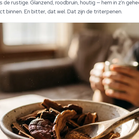
is de rustige. Glanzend, roodbruin, houtig — hem in z'n gehe
ract binnen. En bitter, dat wel. Dat zijn de triterpenen.