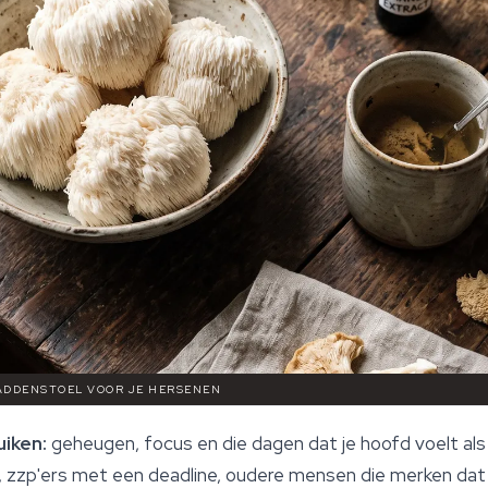
 PADDENSTOEL VOOR JE HERSENEN
iken:
geheugen, focus en die dagen dat je hoofd voelt als
zzp'ers met een deadline, oudere mensen die merken dat