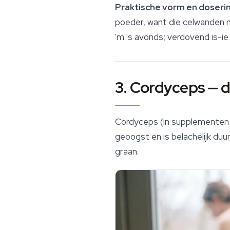
Praktische vorm en doserin
poeder, want die celwanden m
'm 's avonds; verdovend is-ie 
3. Cordyceps — 
Cordyceps
(in supplementen b
geoogst en is belachelijk duur
graan.