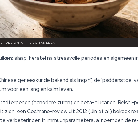
ENSTOEL OM AF TE SCHAKELEN
iken:
slaap, herstel na stressvolle periodes en algemeen
Chinese geneeskunde bekend als
língzhī
, de 'paddenstoel va
cum voor een lang en kalm leven.
:
triterpenen (ganodere zuren) en beta-glucanen.
Reishi
-p
ien; een Cochrane-review uit 2012 (Jin et al.) bekeek reishi
chte verbeteringen in immuunparameters, al noemden de re