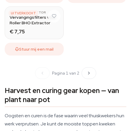
ROLLER EXTRACTOR
UITVERKOCHT
Vervangingsfilters voor
Roller BHO Extractor
€ 7,75
Stuur mij een mail
Pagina 1 van 2
Harvest en curing gear kopen — van
plant naar pot
Oogsten en curen is de fase waarin veel thuiskwekers hun
werk verprutsen. Je kunt de mooiste toppen kweken