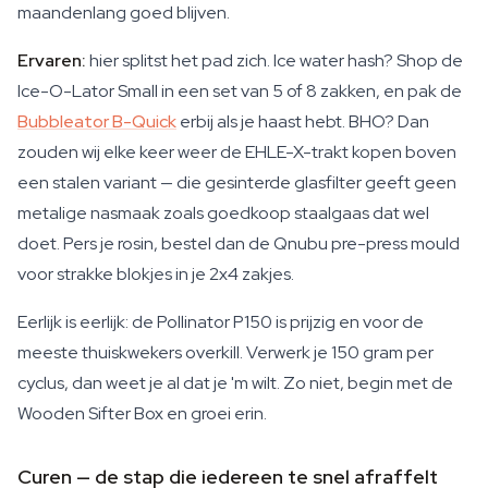
maandenlang goed blijven.
Ervaren:
hier splitst het pad zich. Ice water hash? Shop de
Ice-O-Lator Small in een set van 5 of 8 zakken, en pak de
Bubbleator B-Quick
erbij als je haast hebt. BHO? Dan
zouden wij elke keer weer de EHLE-X-trakt kopen boven
een stalen variant — die gesinterde glasfilter geeft geen
metalige nasmaak zoals goedkoop staalgaas dat wel
doet. Pers je rosin, bestel dan de Qnubu pre-press mould
voor strakke blokjes in je 2x4 zakjes.
Eerlijk is eerlijk: de Pollinator P150 is prijzig en voor de
meeste thuiskwekers overkill. Verwerk je 150 gram per
cyclus, dan weet je al dat je 'm wilt. Zo niet, begin met de
Wooden Sifter Box en groei erin.
Curen — de stap die iedereen te snel afraffelt