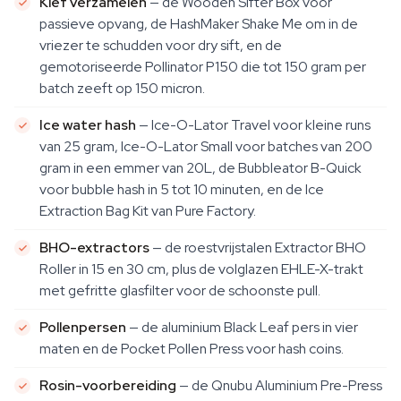
Kief verzamelen
— de Wooden Sifter Box voor
passieve opvang, de HashMaker Shake Me om in de
vriezer te schudden voor dry sift, en de
gemotoriseerde Pollinator P150 die tot 150 gram per
batch zeeft op 150 micron.
Ice water hash
— Ice-O-Lator Travel voor kleine runs
van 25 gram, Ice-O-Lator Small voor batches van 200
gram in een emmer van 20L, de Bubbleator B-Quick
voor bubble hash in 5 tot 10 minuten, en de Ice
Extraction Bag Kit van Pure Factory.
BHO-extractors
— de roestvrijstalen Extractor BHO
Roller in 15 en 30 cm, plus de volglazen EHLE-X-trakt
met gefritte glasfilter voor de schoonste pull.
Pollenpersen
— de aluminium Black Leaf pers in vier
maten en de Pocket Pollen Press voor hash coins.
Rosin-voorbereiding
— de Qnubu Aluminium Pre-Press