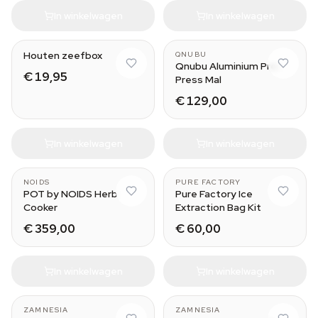
In winkelwagen
In winkelwagen
Houten zeefbox
QNUBU
Qnubu Aluminium Pre-
€ 19,95
Press Mal
€ 129,00
In winkelwagen
In winkelwagen
NOIDS
PURE FACTORY
POT by NOIDS Herb
Pure Factory Ice
Cooker
Extraction Bag Kit
€ 359,00
€ 60,00
In winkelwagen
In winkelwagen
150mm / 520m3/h
100mm / 250mm
ZAMNESIA
ZAMNESIA