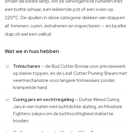
onder de beste lamp, om ze vervolgens te ruïneren met
een botte schaar, een lekkende pot of een oven op
220°C. De spullen in deze categorie dekken vier stappen
af: trimmen, curen, extraheren en inspecteren — en bij elke
stap zit wel een valkuil.
Wat we in huis hebben
Trimscharen
— de Bud Cutter Bonsai voor precisiewerk
op kleine toppen, en de Leaf Cutter Pruning Shears met
veermechanisme voor langere trimsessies zonder
krampende hand.
Curing jars en vochtregeling
— Duitse Weed Curing
Jars in vier maten met luchtdichte sluiting, en Moisture
Fighters-zakjes om de luchtvochtigheid stabiel te
houden.