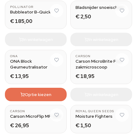
Bladsnijder snoeischaar
POLLINATOR
Bubbleator B-Quick
€ 2,50
€ 185,00
In winkelwagen
In winkelwagen
ONA
CARSON
ONA Block
Carson MicroBrite Plus
Geurneutralisator
zakmicroscoop
€ 13,95
€ 18,95
Optie kiezen
In winkelwagen
8 g
CARSON
ROYAL QUEEN SEEDS
Carson MicroFlip MP-250
Moisture Fighters
€ 26,95
€ 1,50