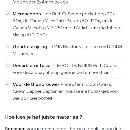
Mould voor 2x4 inch-zakjes.
Microscopen
— de Bud-O-Scope pocketloep 30x–
60x, de Carson MicroBrite Plus op 60–120x, en de
Carson MicroFlip MP-250 met UV-licht en smartphone-
clip op 100–250x.
Geurbestrijding
— ONA Block in vijf geuren en D-ODR
Mist in vier.
Decarb en infusie
— de POT by NOIDS Herb Cooker
voor decarboxylatie op geregelde temperatuur.
Voor de thuisbrouwer
— Brewferm Crown Corks,
Crown Capper Captain en mousseline hopzakjes voor
wie ook bier bottelt.
Hoe kies je het juiste materiaal?
Beginner:
voor je eerste oogst heb je eigenlijk maar drie