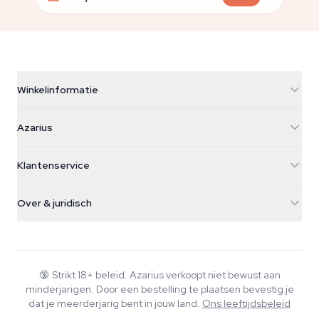
Winkelinformatie
Azarius
Azarius
Galvaniweg 11
5482 TN Schijndel
Cannabiszaden
Klantenservice
Nederland
Paddo's
Verzendinfo
support@azarius.com
Smokeshop
Over & juridisch
+31(0)204897914
Retourbeleid
Smartshop
Over Azarius
Kwaliteitsgarantie
Herbshop
Wiki
Contact
Growshop
Blog
🔞
Strikt 18+ beleid. Azarius verkoopt niet bewust aan
Veelgestelde vragen
minderjarigen. Door een bestelling te plaatsen bevestig je
Muziek
Privacybeleid
dat je meerderjarig bent in jouw land.
Ons leeftijdsbeleid
Schrijvers