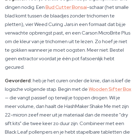
dingen nodig. Een
Bud Cutter Bonsai
-schaar (het smalle
blad komt tussen de blaadjes zonder trichomen te
pletten), vier Weed Curing Jars in een formaat dat bij je
verwachte opbrengst past, en een Carson MicroBrite Plus
om de kleur van je trichomen uit te lezen. Zo hoef je niet
te gokken wanneer je moet oogsten. Meer niet. Bestel
geen extractor voordat je één pot fatsoenlijk hebt
gecured.
Gevorderd:
heb je het curen onder de knie, dan is kief de
logische volgende stap. Begin met de
Wooden Sifter Box
— die vangt passief op terwijl je toppen drogen. Wil je
meer volume, dan haalt de HashMaker Shake Me met zijn
22-micron zeef meer uit je materiaal dan de meeste "dry
sift kits" die twee keer zo duur zijn. Combineer met een
Black Leaf pollenpers en je hebt stapelbare tabletten die