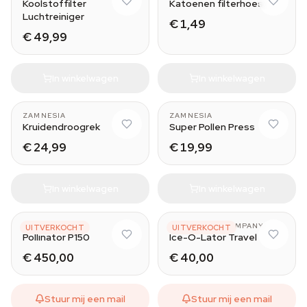
Koolstoffilter
Katoenen filterhoes
Luchtreiniger
€ 1,49
€ 49,99
In winkelwagen
In winkelwagen
3 layers
Aluminium
ZAMNESIA
ZAMNESIA
Kruidendroogrek
Super Pollen Press
€ 24,99
€ 19,99
In winkelwagen
In winkelwagen
POLLINATOR
POLLINATOR COMPANY
UITVERKOCHT
UITVERKOCHT
Pollinator P150
Ice-O-Lator Travel
€ 450,00
€ 40,00
Stuur mij een mail
Stuur mij een mail