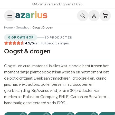
Skip to content
Gratis verzending vanaf €25
Home
Growshop
Oogst Drogen
GROWSHOP
30 PRODUCTEN
4.5
/5
van 781 beoordelingen
Oogst & drogen
Oogst- en cure-materiaal is alles wat je nodig hebt tussen het
moment dat je plant geoogst kan worden en het moment dat
de pot dichtgaat. Denk aan trimscharen, droogrekken, curing
jars, hash-extractors, pollenpersen, microscopen en
geurbestrijding. Bij Azarius vind je ruim 30 producten van
merken als Pollinator Company, EHLE, Carson en Brewferm —
handmatig geselecteerd sinds 1999.