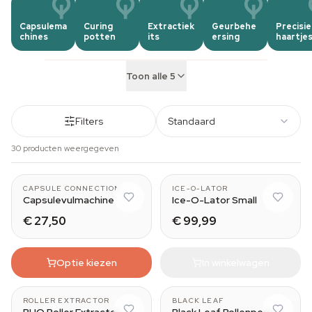
Capsulema
Curing
Extractiek
Geurbehe
Precisie
chines
potten
its
ersing
haartje
Toon alle 5
Filters
Standaard
30 producten weergegeven
3 bag set
CAPSULE CONNECTION
ICE-O-LATOR
Capsulevulmachine
Ice-O-Lator Small
€ 27,50
€ 99,99
Optie kiezen
In winkelwagen
Medium (15 cm)
Small
ROLLER EXTRACTOR
BLACK LEAF