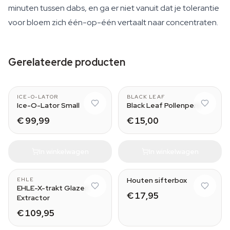
minuten tussen dabs, en ga er niet vanuit dat je tolerantie
voor bloem zich één-op-één vertaalt naar concentraten.
Gerelateerde producten
3 bag set
Small
ICE-O-LATOR
BLACK LEAF
Ice-O-Lator Small
Black Leaf Pollenpers
€ 99,99
€ 15,00
In winkelwagen
In winkelwagen
Houten sifterbox
EHLE
EHLE-X-trakt Glazen
€ 17,95
Extractor
€ 109,95