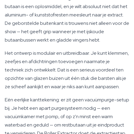
butaan is een oplosmiddel, en je wilt absoluut niet dat het
aluminium- of kunststofresten meesleurt naar je extract.
De geborstelde buitenkant is trouwens niet alleen voor de
show — het geeft grip wanneer je met ijskoude
butaanbussen werkt en gladde vingers hebt.
Het ontwerp is modulair en uitbreidbaar. Je kunt klemmen,
zeefjes en afdichtringen toevoegen naarmate je
techniek zich ontwikkelt. Dat is een serieus voordeel ten
opzichte van glazen buizen uit één stuk die barsten als je
ze scheef aankijkt en waar je niks aan kunt aanpassen.
Eén eerlijke kanttekening: er zit geen vacuümpurge-setup
bij. Je hebt een apart purgesysteem nodig — een
vacuümkamer met pomp, of op z'n minst een warm
waterbad en geduld — om restbutaan uit je eindproduct
te verwijderen. De Roller Extractor doet de extractiestap