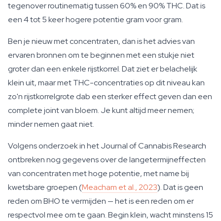
tegenover routinematig tussen 60% en 90% THC. Dat is
een 4 tot 5 keer hogere potentie gram voor gram.
Ben je nieuw met concentraten, dan is het advies van
ervaren bronnen om te beginnen met een stukje niet
groter dan een enkele rijstkorrel. Dat ziet er belachelijk
klein uit, maar met THC-concentraties op dit niveau kan
zo'n rijstkorrelgrote dab een sterker effect geven dan een
complete joint van bloem. Je kunt altijd meer nemen;
minder nemen gaat niet.
Volgens onderzoek in het
Journal of Cannabis Research
ontbreken nog gegevens over de langetermijneffecten
van concentraten met hoge potentie, met name bij
kwetsbare groepen (
Meacham et al., 2023
). Dat is geen
reden om BHO te vermijden — het is een reden om er
respectvol mee om te gaan. Begin klein, wacht minstens 15