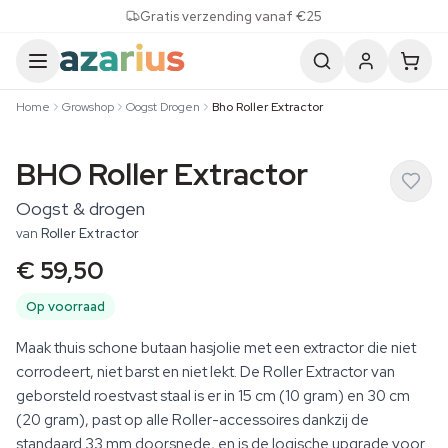
Skip to content
Gratis verzending vanaf €25
Home
Growshop
Oogst Drogen
Bho Roller Extractor
BHO Roller Extractor
Oogst & drogen
van
Roller Extractor
€ 59,50
Op voorraad
Maak thuis schone butaan hasjolie met een extractor die niet
corrodeert, niet barst en niet lekt. De Roller Extractor van
geborsteld roestvast staal is er in 15 cm (10 gram) en 30 cm
(20 gram), past op alle Roller-accessoires dankzij de
standaard 33 mm doorsnede, en is de logische upgrade voor