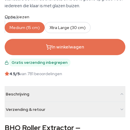
iedereen die klaar is met glazen buizen.
Optie kiezen
AANTAL
Medium (15 cm)
Xtra Large (30 cm)
In winkelwagen
Gratis verzending inbegrepen
4.5
/5
van 781 beoordelingen
Beschrijving
Verzending & retour
BHO Roller Extractor —