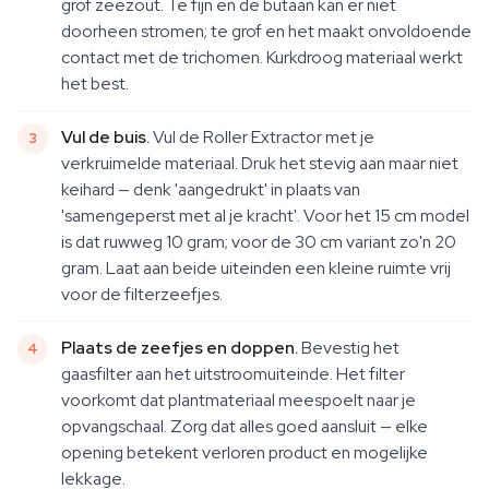
grof zeezout. Te fijn en de butaan kan er niet
doorheen stromen; te grof en het maakt onvoldoende
contact met de trichomen. Kurkdroog materiaal werkt
het best.
Vul de buis.
Vul de Roller Extractor met je
verkruimelde materiaal. Druk het stevig aan maar niet
keihard — denk 'aangedrukt' in plaats van
'samengeperst met al je kracht'. Voor het 15 cm model
is dat ruwweg 10 gram; voor de 30 cm variant zo'n 20
gram. Laat aan beide uiteinden een kleine ruimte vrij
voor de filterzeefjes.
Plaats de zeefjes en doppen.
Bevestig het
gaasfilter aan het uitstroomuiteinde. Het filter
voorkomt dat plantmateriaal meespoelt naar je
opvangschaal. Zorg dat alles goed aansluit — elke
opening betekent verloren product en mogelijke
lekkage.