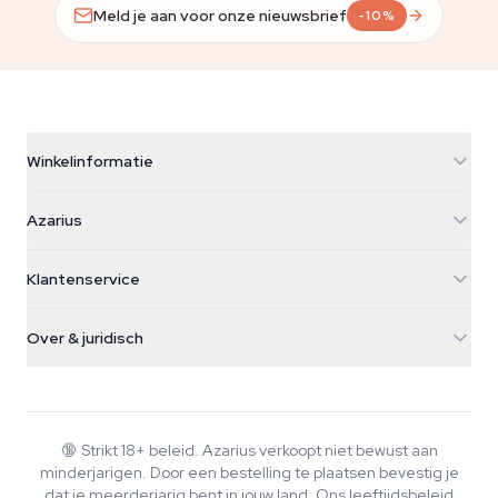
Meld je aan voor onze nieuwsbrief
-10%
Winkelinformatie
Azarius
Azarius
Galvaniweg 11
5482 TN Schijndel
Cannabiszaden
Klantenservice
Nederland
Paddo's
Verzendinfo
support@azarius.com
Smokeshop
Over & juridisch
+31(0)204897914
Retourbeleid
Smartshop
Over Azarius
Kwaliteitsgarantie
Herbshop
Wiki
Contact
Growshop
Blog
🔞
Strikt 18+ beleid. Azarius verkoopt niet bewust aan
Veelgestelde vragen
minderjarigen. Door een bestelling te plaatsen bevestig je
Schrijvers
Privacybeleid
dat je meerderjarig bent in jouw land.
Ons leeftijdsbeleid