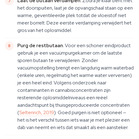
Laat de butaan verdampen.
Zodra je klaar bent met
het doorspuiten, laat je de opvangschaal staan op een
warme, geventileerde plek totdat de vloeistof niet
meer borrelt. Deze eerste verdamping verwijdert het
gros van het oplosmiddel.
Purg de restbutaan.
Voor een schoner eindproduct
gebruik je een vacuümpurgekamer om de laatste
sporen butaan te verwijderen. Zonder
vacuümopstelling brengt een langdurig warm waterbad
(enkele uren, regelmatig het warme water verversen)
je een heel eind. Volgens onderzoek naar
contaminanten in cannabisconcentraten zijn
resterende oplosmiddelniveaus een reëel
aandachtspunt bij thuisgeproduceerde concentraten
(
Seltenrich, 2019
). Goed purgen is niet optioneel —
het is het verschil tussen iets waar je met plezier een
dab van neemt en iets dat smaakt als een aansteker.