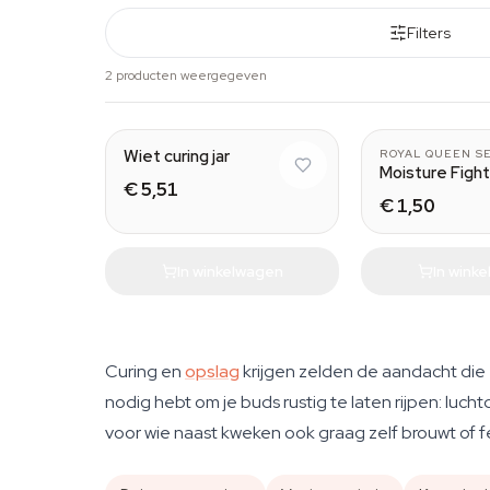
Filters
2 producten weergegeven
Medium
Wiet curing jar
ROYAL QUEEN S
Moisture Figh
€ 5,51
€ 1,50
In winkelwagen
In wink
Curing en
opslag
krijgen zelden de aandacht die 
nodig hebt om je buds rustig te laten rijpen: lu
voor wie naast kweken ook graag zelf brouwt of f