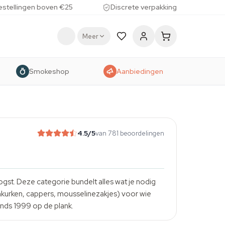
estellingen boven €25
Discrete verpakking
Meer
Smokeshop
Aanbiedingen
4.5
/5
van 781 beoordelingen
gst. Deze categorie bundelt alles wat je nodig
onkurken, cappers, mousselinezakjes) voor wie
inds 1999 op de plank.