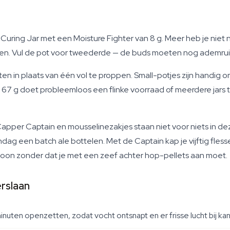
ring Jar met een Moisture Fighter van 8 g. Meer heb je niet 
n. Vul de pot voor tweederde — de buds moeten nog ademrui
 in plaats van één vol te proppen. Small-potjes zijn handig om
 67 g doet probleemloos een flinke voorraad of meerdere jars te
pper Captain en mousselinezakjes staan niet voor niets in de
dag een batch ale bottelen. Met de Captain kap je vijftig flesse
hoon zonder dat je met een zeef achter hop-pellets aan moet.
erslaan
inuten openzetten, zodat vocht ontsnapt en er frisse lucht bij kan