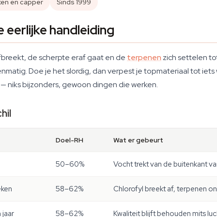
ken en capper
Sinds 1999
 eerlijke handleiding
afbreekt, de scherpte eraf gaat en de
terpenen
zich settelen tot
matig. Doe je het slordig, dan verpest je topmateriaal tot iets 
an — niks bijzonders, gewoon dingen die werken.
hil
Doel-RH
Wat er gebeurt
50–60%
Vocht trekt van de buitenkant v
eken
58–62%
Chlorofyl breekt af, terpenen o
 jaar
58–62%
Kwaliteit blijft behouden mits lu