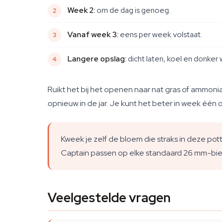
Week 2:
om de dag is genoeg.
Vanaf week 3:
eens per week volstaat.
Langere opslag:
dicht laten, koel en donker
Ruikt het bij het openen naar nat gras of ammoni
opnieuw in de jar. Je kunt het beter in week één 
Kweek je zelf de bloem die straks in deze pot
Captain passen op elke standaard 26 mm-bier
Veelgestelde vragen