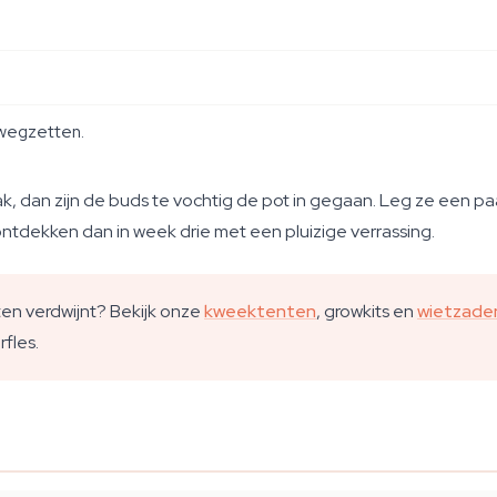
 wegzetten.
ak, dan zijn de buds te vochtig de pot in gegaan. Leg ze een p
ontdekken dan in week drie met een pluizige verrassing.
ten verdwijnt? Bekijk onze
kweektenten
, growkits en
wietzade
fles.