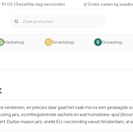
r 10:00 | Dezelfde dag verzonden
Gratis zaden bij zaadb
Herbshop
Smartshop
Growshop
t
ze verdienen, en precies daar gaat het vaak mis na een geslaagde oo
hte curing jars, vochtregulerende sachets en wat homebrew-spul (kro
rt. Duitse mason jars, snelle EU-verzending vanuit Amsterdam, al s