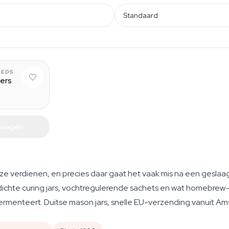
Standaard
8 g
EEDS
ters
elwagen
ze verdienen, en precies daar gaat het vaak mis na een geslaa
chtdichte curing jars, vochtregulerende sachets en wat homebre
ermenteert. Duitse mason jars, snelle EU-verzending vanuit Ams