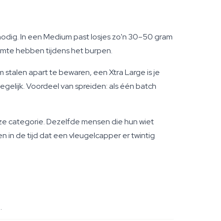
nodig. In een Medium past losjes zo'n 30–50 gram
mte hebben tijdens het burpen.
 stalen apart te bewaren, een Xtra Large is je
gelijk. Voordeel van spreiden: als één batch
ze categorie. Dezelfde mensen die hun wiet
n in de tijd dat een vleugelcapper er twintig
.