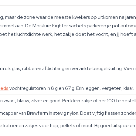
g, maar de zone waar de meeste kwekers op uitkomen na jaren
himmel aan. De Moisture Fighter sachets parkeren je pot automat
t het luchtdichte werk, het zakje doet het vocht, en jij hoeft
 dik glas, rubberen afdichtring en verzinkte beugelsluiting. Vier 
eeds
vochtregulatoren in 8 g en 67 g. Erin leggen, vergeten, klaar.
zwart, blauw, zilver en goud. Per klein zakje of per 100 te beste
pper van Brewferm in stevig nylon. Doet vijftig flessen zonder 
 katoenen zakjes voor hop, pellets of mout. Bij goed uitspoelen haal