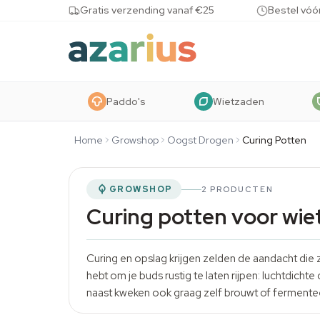
Skip to content
Gratis verzending vanaf €25
Bestel vóó
Paddo's
Wietzaden
Home
Growshop
Oogst Drogen
Curing Potten
GROWSHOP
2 PRODUCTEN
Curing potten voor wie
Curing en
opslag
krijgen zelden de aandacht die 
hebt om je buds rustig te laten rijpen: luchtdic
naast kweken ook graag zelf brouwt of fermentee