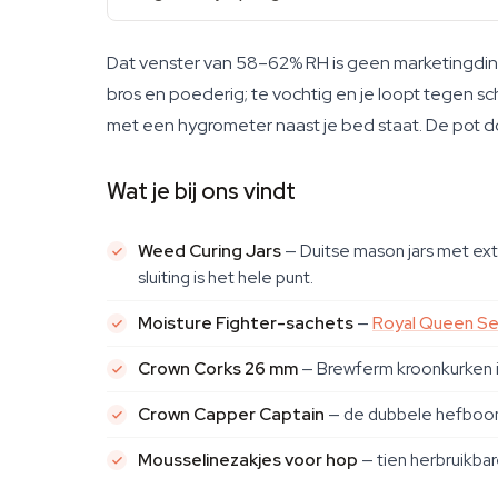
Dat venster van 58–62% RH is geen marketingdin
bros en poederig; te vochtig en je loopt tegen sc
met een hygrometer naast je bed staat. De pot doe
Wat je bij ons vindt
Weed Curing Jars
— Duitse mason jars met extra
sluiting is het hele punt.
Moisture Fighter-sachets
—
Royal Queen S
Crown Corks 26 mm
— Brewferm kroonkurken in 
Crown Capper Captain
— de dubbele hefboomca
Mousselinezakjes voor hop
— tien herbruikbare