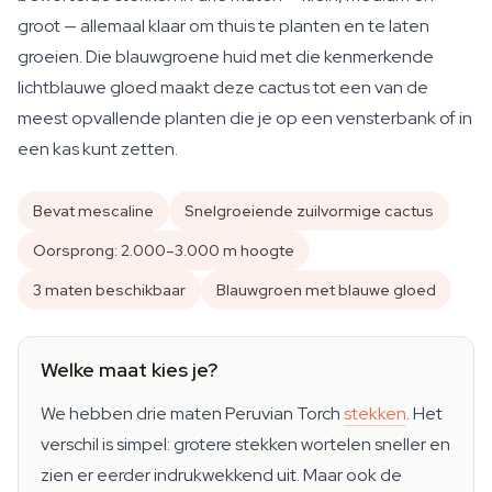
groot — allemaal klaar om thuis te planten en te laten
groeien. Die blauwgroene huid met die kenmerkende
lichtblauwe gloed maakt deze cactus tot een van de
meest opvallende planten die je op een vensterbank of in
een kas kunt zetten.
Bevat mescaline
Snelgroeiende zuilvormige cactus
Oorsprong: 2.000–3.000 m hoogte
3 maten beschikbaar
Blauwgroen met blauwe gloed
Welke maat kies je?
We hebben drie maten Peruvian Torch
stekken
. Het
verschil is simpel: grotere stekken wortelen sneller en
zien er eerder indrukwekkend uit. Maar ook de