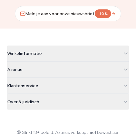
Meld je aan voor onze nieuwsbrief
-10%
Winkelinformatie
Azarius
Azarius
Galvaniweg 11
5482 TN Schijndel
Cannabiszaden
Klantenservice
Nederland
Paddo's
Verzendinfo
support@azarius.com
Smokeshop
Over & juridisch
+31(0)204897914
Retourbeleid
Smartshop
Over Azarius
Kwaliteitsgarantie
Herbshop
Wiki
Contact
Growshop
Blog
🔞
Strikt 18+ beleid. Azarius verkoopt niet bewust aan
Veelgestelde vragen