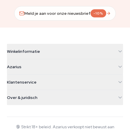
Meld je aan voor onze nieuwsbrief
-10%
Winkelinformatie
Azarius
Azarius
Galvaniweg 11
5482 TN Schijndel
Cannabiszaden
Klantenservice
Nederland
Paddo's
Verzendinfo
support@azarius.com
Smokeshop
Over & juridisch
+31(0)204897914
Retourbeleid
Smartshop
Over Azarius
Kwaliteitsgarantie
Herbshop
Wiki
Contact
Growshop
Blog
🔞
Strikt 18+ beleid. Azarius verkoopt niet bewust aan
Veelgestelde vragen