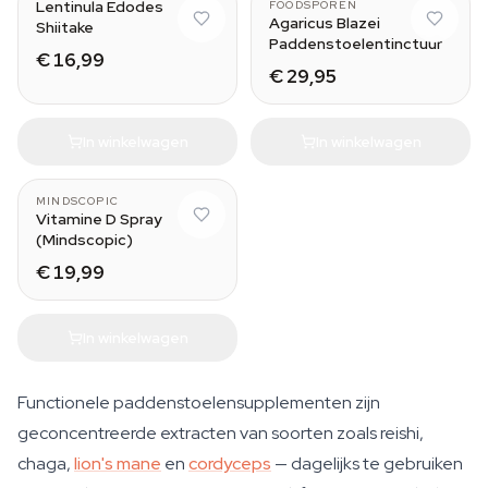
Lentinula Edodes
FOODSPOREN
Agaricus Blazei
Shiitake
Paddenstoelentinctuur
€ 16,99
€ 29,95
In winkelwagen
In winkelwagen
MINDSCOPIC
Vitamine D Spray
(Mindscopic)
€ 19,99
In winkelwagen
Functionele paddenstoelensupplementen zijn
geconcentreerde extracten van soorten zoals reishi,
chaga,
lion's mane
en
cordyceps
— dagelijks te gebruiken