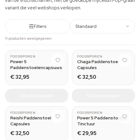
van de vruchtlichamen, niet de goedkope mycelium-op-graan
variant die veel webshops verkopen.
Filters
Standaard
11 producten weergegeven
FOODSPOREN
FOODSPOREN
Power 5
Chaga Paddenstoel
Paddenstoelencapsules
Capsules
€ 32,95
€ 32,50
In winkelwagen
In winkelwagen
30 ml
FOODSPOREN
FOODSPOREN
Reishi Paddenstoel
Power 5 Paddenstoelen
Capsules
Tinctuur
€ 32,50
€ 29,95