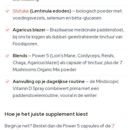
Shiitake
(Lentinula edodes)
— biologisch poeder met
voedingsvezels, selenium en bèta-glucanen.
Agaricus blazei
— Braziliaanse medicinale paddenstoel,
bij ons te krijgen als dubbel-geëxtraheerde tinctuur van
Foodsporen.
Blends
— Power 5 (Lion's Mane, Cordyceps, Reishi,
Chaga, Agaricus blazei) als capsule of tinctuur, plus de 7
Mushrooms Organic Mix poeder.
Aanvulling op je dagelijkse routine
— de Mindscopic
Vitamin D Spray combineert prima met een
paddenstoelenroutine, vooral in de winter.
Hoe je het juiste supplement kiest
Begin je net? Bestel dan de Power 5 capsules of de
7