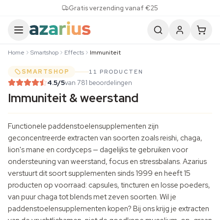
Skip to content
Gratis verzending vanaf €25
Home
Smartshop
Effects
Immuniteit
SMARTSHOP
11 PRODUCTEN
4.5
/5
van 781 beoordelingen
Immuniteit & weerstand
Functionele paddenstoelensupplementen zijn
geconcentreerde extracten van soorten zoals reishi, chaga,
lion's mane
en
cordyceps
— dagelijks te gebruiken voor
ondersteuning van weerstand, focus en stressbalans. Azarius
verstuurt dit soort supplementen sinds 1999 en heeft 15
producten op voorraad: capsules, tincturen en losse poeders,
van puur chaga tot blends met zeven soorten. Wil je
paddenstoelensupplementen kopen? Bij ons krijg je extracten