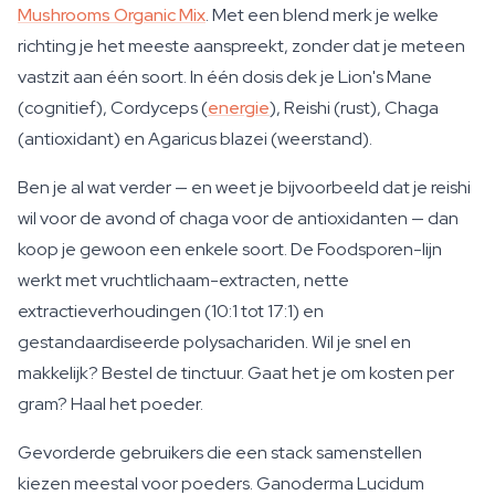
Mushrooms Organic Mix
. Met een blend merk je welke
richting je het meeste aanspreekt, zonder dat je meteen
vastzit aan één soort. In één dosis dek je Lion's Mane
(cognitief), Cordyceps (
energie
), Reishi (rust), Chaga
(antioxidant) en Agaricus blazei (weerstand).
Ben je al wat verder — en weet je bijvoorbeeld dat je reishi
wil voor de avond of chaga voor de antioxidanten — dan
koop je gewoon een enkele soort. De Foodsporen-lijn
werkt met vruchtlichaam-extracten, nette
extractieverhoudingen (10:1 tot 17:1) en
gestandaardiseerde polysachariden. Wil je snel en
makkelijk? Bestel de tinctuur. Gaat het je om kosten per
gram? Haal het poeder.
Gevorderde gebruikers die een stack samenstellen
kiezen meestal voor poeders. Ganoderma Lucidum