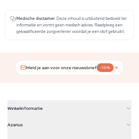
Medische disclaimer.
Deze inhoud is uitsluitend bedoeld ter
informatie en vormt geen medisch advies. Raadpleeg een
gekwalificeerde zorgverlener voordat je een stof gebruikt.
Meld je aan voor onze nieuwsbrief
-10%
Winkelinformatie
Azarius
Azarius
Galvaniweg 11
5482 TN Schijndel
Cannabiszaden