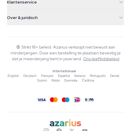
Klantenservice
Nederland
Paddo's
Verzendinfo
support@azarius.com
Smokeshop
Over & juridisch
+31(0)204897914
Retourbeleid
Smartshop
Over Azarius
Kwaliteitsgarantie
Herbshop
Wiki
Contact
Growshop
Blog
🔞
Strikt 18+ beleid. Azarius verkoopt niet bewust aan
Veelgestelde vragen
minderjarigen. Door een bestelling te plaatsen bevestig je
Schrijvers
Privacybeleid
dat je meerderjarig bent in jouw land.
Ons leeftijdsbeleid
Redactionele normen
Internationaal
Tools & Calculators
English
·
Deutsch
·
Français
·
Español
·
Italiano
·
Português
·
Dansk
·
Suomi
·
Polski
·
Svenska
·
Čeština
Acties
Sitemap