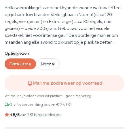
Holle wierookkegels voor het hypnotiserende watervaleffect
op je backflow brander. Verkrijgbaar in Normal (circa 120
kegels, vier geuren) en Extra Large (circa 30 kegels, drie
geuren) — beide 200 gram. Gebouwd voor het visuele
spektakel, niet voor intense geur. De voordelige manier om
maandenlang elke avond rookkunst op je plank te zetten.
Optie kiezen
AANTAL
Extra Large
Normal
Mail me zodra weer op voorraad
We mailen je alleen over dit product — geen marketing.
Gratis verzending boven € 25,00
4.5
/5
van 781 beoordelingen