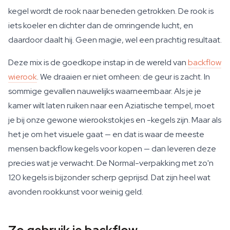
kegel wordt de rook naar beneden getrokken. De rook is
iets koeler en dichter dan de omringende lucht, en
daardoor daalt hij. Geen magie, wel een prachtig resultaat.
Deze mix is de goedkope instap in de wereld van
backflow
wierook
. We draaien er niet omheen: de geur is zacht. In
sommige gevallen nauwelijks waarneembaar. Als je je
kamer wilt laten ruiken naar een Aziatische tempel, moet
je bij onze gewone wierookstokjes en -kegels zijn. Maar als
het je om het visuele gaat — en dat is waar de meeste
mensen backflow kegels voor kopen — dan leveren deze
precies wat je verwacht. De Normal-verpakking met zo'n
120 kegels is bijzonder scherp geprijsd. Dat zijn heel wat
avonden rookkunst voor weinig geld.