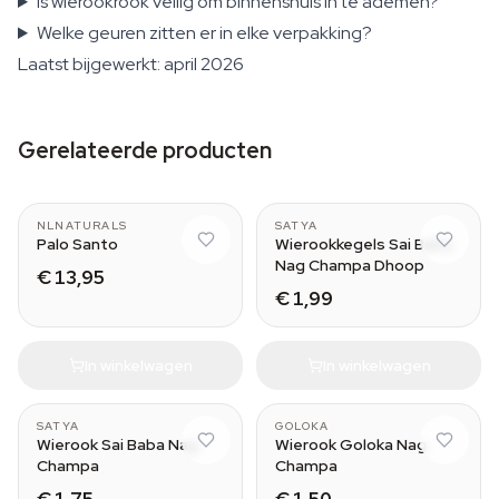
Is wierookrook veilig om binnenshuis in te ademen?
Welke geuren zitten er in elke verpakking?
Laatst bijgewerkt: april 2026
Gerelateerde producten
Wood (50 grams)
NLNATURALS
SATYA
Palo Santo
Wierookkegels Sai Baba
Nag Champa Dhoop
€ 13,95
€ 1,99
In winkelwagen
In winkelwagen
SATYA
GOLOKA
Wierook Sai Baba Nag
Wierook Goloka Nag
Champa
Champa